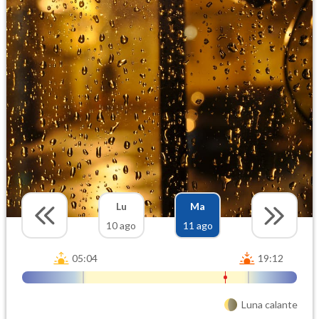
Lu
Ma
10 ago
11 ago
05:04
19:12
Luna calante