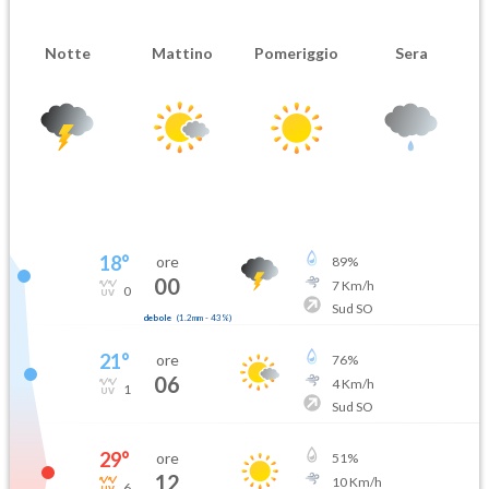
Notte
Mattino
Pomeriggio
Sera
18
°
ore
89
%
00
7
Km/h
0
Sud SO
debole
(
1.2mm
-
43
%)
21
°
ore
76
%
06
4
Km/h
1
Sud SO
29
°
ore
51
%
12
10
Km/h
6