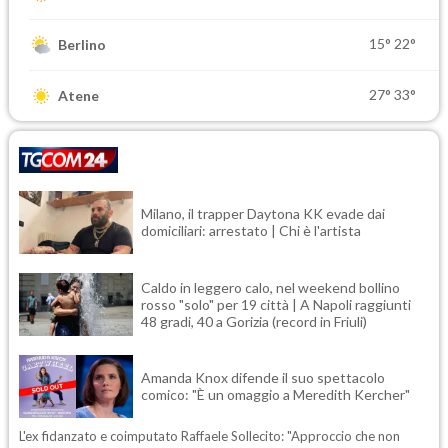
15°
22°
Berlino
27°
33°
Atene
Milano, il trapper Daytona KK evade dai
domiciliari: arrestato | Chi è l'artista
Caldo in leggero calo, nel weekend bollino
rosso "solo" per 19 città | A Napoli raggiunti
48 gradi, 40 a Gorizia (record in Friuli)
Amanda Knox difende il suo spettacolo
comico: "È un omaggio a Meredith Kercher"
L'ex fidanzato e coimputato Raffaele Sollecito: "Approccio che non