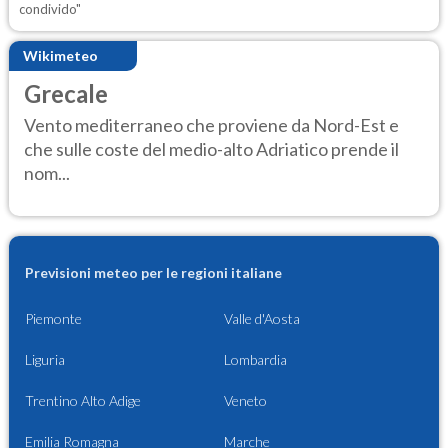
condivido"
Wikimeteo
Grecale
Vento mediterraneo che proviene da Nord-Est e
che sulle coste del medio-alto Adriatico prende il
nom...
Previsioni meteo per le regioni italiane
Piemonte
Valle d'Aosta
Liguria
Lombardia
Trentino Alto Adige
Veneto
Emilia Romagna
Marche