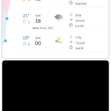
Nord NE
21
°
ore
65
%
18
9
Km/h
1
Est NE
debole
(
0.7mm
-
46
%)
18
°
ore
77
%
00
7
Km/h
0
Sud SE