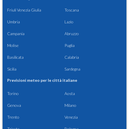
Friuli Venezia Giulia
Toscana
Umbria
Lazio
Campania
Abruzzo
Molise
Puglia
Basilicata
Calabria
Sicilia
Sardegna
Previsioni meteo per le città italiane
Torino
Aosta
Genova
Milano
Trento
Venezia
Trieste
Bologna