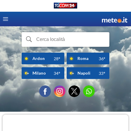
Ardon
Roma
28°
36°
Milano
Napoli
34°
33°