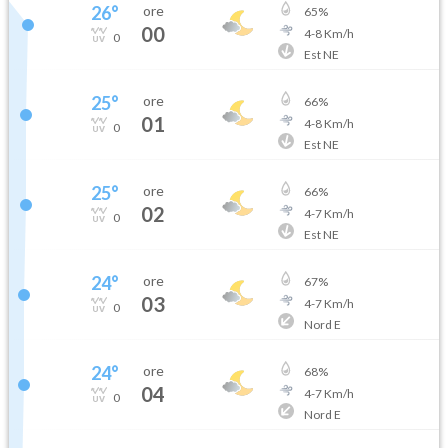
26
°
ore
65
%
00
4
-
8
Km/h
0
Est NE
25
°
ore
66
%
01
4
-
8
Km/h
0
Est NE
25
°
ore
66
%
02
4
-
7
Km/h
0
Est NE
24
°
ore
67
%
03
4
-
7
Km/h
0
Nord E
24
°
ore
68
%
04
4
-
7
Km/h
0
Nord E