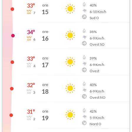
33
°
ore
40
%
15
6
-
10
Km/h
7
Sud O
34
°
ore
38
%
16
6
-
9
Km/h
6
Ovest SO
33
°
ore
39
%
17
6
-
9
Km/h
4
Ovest
32
°
ore
40
%
18
6
-
9
Km/h
3
Ovest NO
31
°
ore
42
%
19
5
-
9
Km/h
2
Nord O