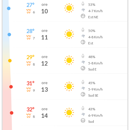
27
°
ore
53
%
10
4
-
7
Km/h
6
Est NE
28
°
ore
50
%
11
4
-
8
Km/h
7
Est
29
°
ore
48
%
12
5
-
8
Km/h
8
Sud E
31
°
ore
45
%
13
5
-
9
Km/h
9
Sud SE
32
°
ore
43
%
14
6
-
9
Km/h
8
Sud