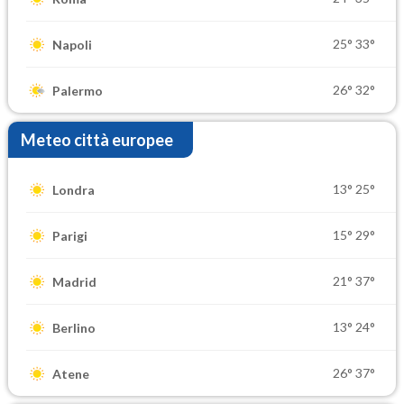
25°
33°
Napoli
26°
32°
Palermo
Meteo città europee
13°
25°
Londra
15°
29°
Parigi
21°
37°
Madrid
13°
24°
Berlino
26°
37°
Atene