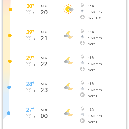
30
°
ore
43
%
20
5
-
8
Km/h
1
Nord NO
29
°
ore
44
%
21
5
-
8
Km/h
0
Nord
29
°
ore
43
%
22
5
-
8
Km/h
0
Nord
28
°
ore
43
%
23
5
-
8
Km/h
0
Nord NE
27
°
ore
42
%
00
5
-
8
Km/h
0
Nord NE