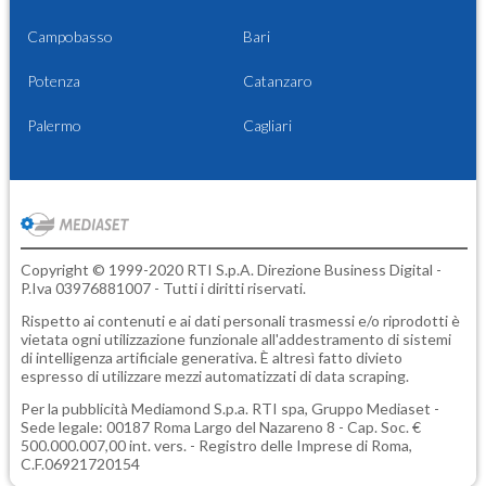
Campobasso
Bari
Potenza
Catanzaro
Palermo
Cagliari
Copyright © 1999-2020 RTI S.p.A. Direzione Business Digital -
P.Iva 03976881007 - Tutti i diritti riservati.
Rispetto ai contenuti e ai dati personali trasmessi e/o riprodotti è
vietata ogni utilizzazione funzionale all'addestramento di sistemi
di intelligenza artificiale generativa. È altresì fatto divieto
espresso di utilizzare mezzi automatizzati di data scraping.
Per la pubblicità
Mediamond S.p.a.
RTI spa, Gruppo Mediaset -
Sede legale: 00187 Roma Largo del Nazareno 8 - Cap. Soc. €
500.000.007,00 int. vers. - Registro delle Imprese di Roma,
C.F.06921720154