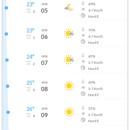
23
°
ore
69
%
05
4
-
7
Km/h
0
Nord E
23
°
ore
70
%
06
4
-
7
Km/h
1
Nord E
24
°
ore
65
%
07
3
-
7
Km/h
2
Nord E
25
°
ore
60
%
08
3
-
7
Km/h
3
Nord E
26
°
ore
55
%
09
3
-
7
Km/h
4
Nord E