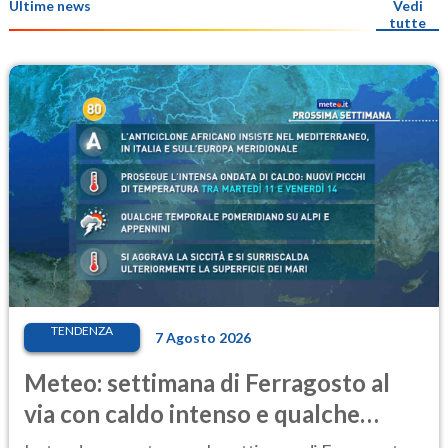
Ultime news
Vedi
tutte
TENDENZA
7 Agosto 2026
Meteo: settimana di Ferragosto al
via con caldo intenso e qualche
temporale