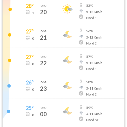
28
°
ore
53
%
20
5
-
12
Km/h
1
Nord E
27
°
ore
56
%
21
5
-
12
Km/h
0
Nord E
27
°
ore
57
%
22
5
-
12
Km/h
0
Nord E
26
°
ore
58
%
23
5
-
11
Km/h
0
Nord E
25
°
ore
59
%
00
4
-
11
Km/h
0
Nord NE