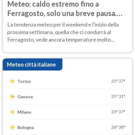
Meteo: caldo estremo fino a
Ferragosto, solo una breve pausa.
Ecco dove
La tendenza meteo per il weekend e l'inizio della
prossima settimana, quella che ci condurrà al
Ferragosto, vede ancora temperature molto
elevate
Meteo città italiane
25°
37°
Torino
25°
31°
Genova
23°
37°
Milano
26°
38°
Bologna