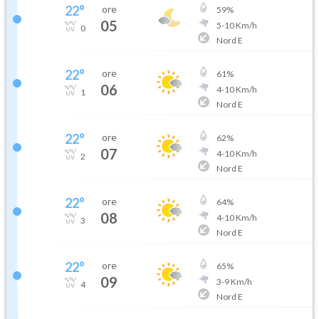
22
°
ore
59
%
05
5
-
10
Km/h
0
Nord E
22
°
ore
61
%
06
4
-
10
Km/h
1
Nord E
22
°
ore
62
%
07
4
-
10
Km/h
2
Nord E
22
°
ore
64
%
08
4
-
10
Km/h
3
Nord E
22
°
ore
65
%
09
3
-
9
Km/h
4
Nord E