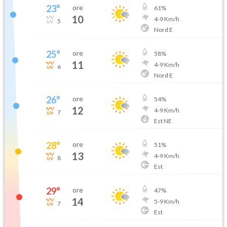
23
°
ore
61
%
10
4
-
9
Km/h
5
Nord E
25
°
ore
58
%
11
4
-
9
Km/h
6
Nord E
26
°
ore
54
%
12
4
-
9
Km/h
7
Est NE
28
°
ore
51
%
13
4
-
9
Km/h
8
Est
29
°
ore
47
%
14
5
-
9
Km/h
7
Est