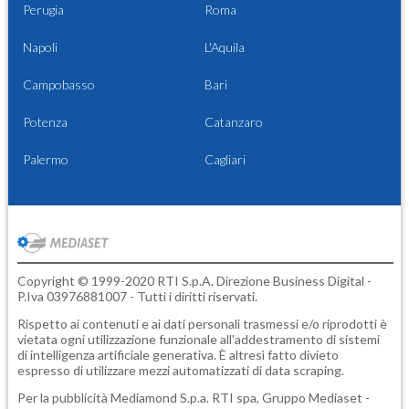
Perugia
Roma
Napoli
L'Aquila
Campobasso
Bari
Potenza
Catanzaro
Palermo
Cagliari
Copyright © 1999-2020 RTI S.p.A. Direzione Business Digital -
P.Iva 03976881007 - Tutti i diritti riservati.
Rispetto ai contenuti e ai dati personali trasmessi e/o riprodotti è
vietata ogni utilizzazione funzionale all'addestramento di sistemi
di intelligenza artificiale generativa. È altresì fatto divieto
espresso di utilizzare mezzi automatizzati di data scraping.
Per la pubblicità
Mediamond S.p.a.
RTI spa, Gruppo Mediaset -