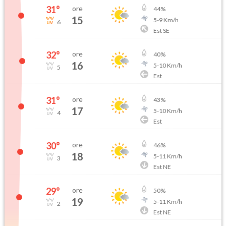
31
°
ore
44
%
15
5
-
9
Km/h
6
Est SE
32
°
ore
40
%
16
5
-
10
Km/h
5
Est
31
°
ore
43
%
17
5
-
10
Km/h
4
Est
30
°
ore
46
%
18
5
-
11
Km/h
3
Est NE
29
°
ore
50
%
19
5
-
11
Km/h
2
Est NE