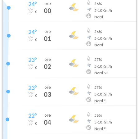
24
°
ore
56
%
00
5
-
10
Km/h
0
Nord
24
°
ore
56
%
01
5
-
10
Km/h
0
Nord
23
°
ore
57
%
02
5
-
10
Km/h
0
Nord NE
23
°
ore
57
%
03
5
-
10
Km/h
0
Nord E
22
°
ore
58
%
04
5
-
10
Km/h
0
Nord E