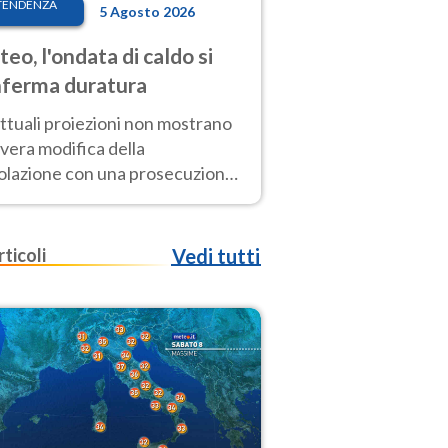
TENDENZA
5 Agosto 2026
eo, l'ondata di caldo si
ferma duratura
ttuali proiezioni non mostrano
vera modifica della
colazione con una prosecuzione
caldo fuori scala per molti
ni, compresa la settimana di
ragosto
rticoli
Vedi tutti