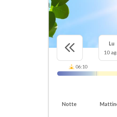
Lu
10 ag
06:10
Notte
Mattin