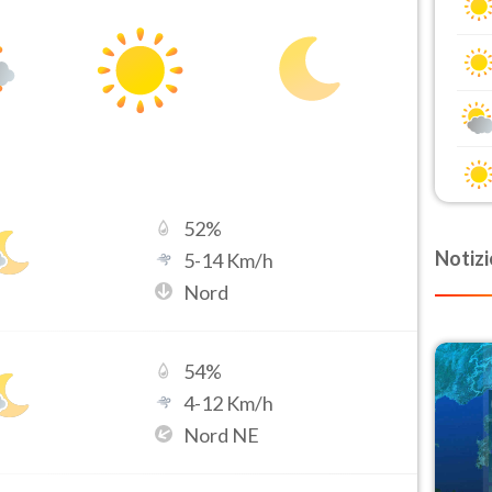
52
%
Notizi
5
-
14
Km/h
Nord
54
%
4
-
12
Km/h
Nord NE