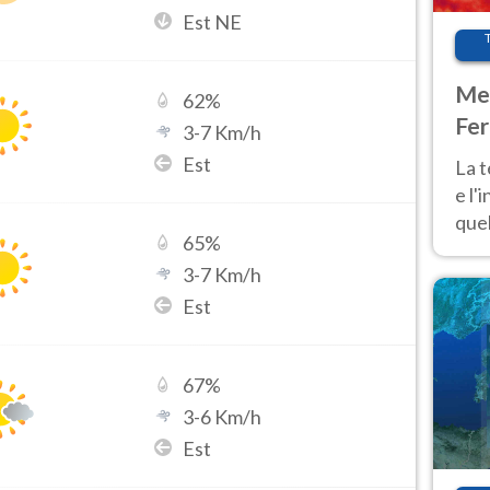
Est NE
Met
62
%
Fer
3
-
7
Km/h
pau
Est
La 
e l'
quel
65
%
Fer
3
-
7
Km/h
tem
Est
67
%
3
-
6
Km/h
Est