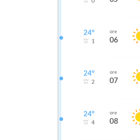
0
24
°
ore
06
1
24
°
ore
07
2
24
°
ore
08
4