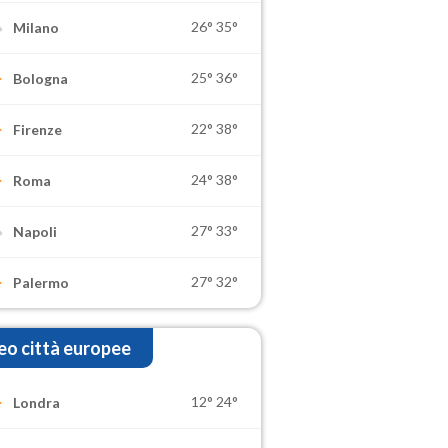
26°
35°
Milano
25°
36°
Bologna
22°
38°
Firenze
24°
38°
Roma
27°
33°
Napoli
27°
32°
Palermo
o città europee
12°
24°
Londra