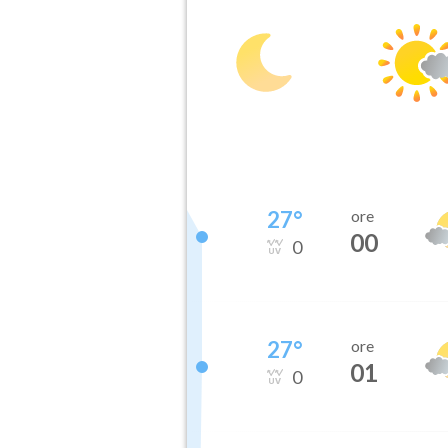
27
°
ore
00
0
27
°
ore
01
0