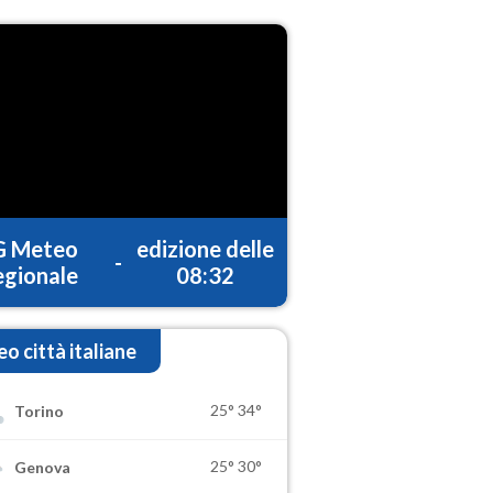
G Meteo
edizione delle
-
gionale
08:32
o città italiane
25°
34°
Torino
25°
30°
Genova