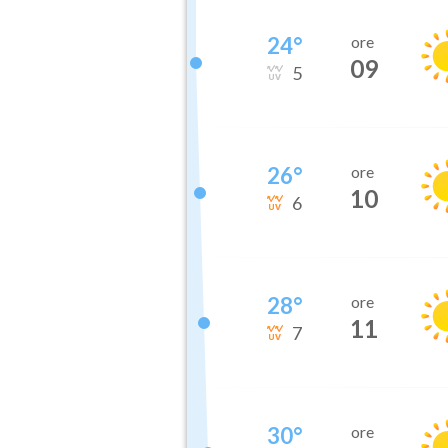
24
°
ore
09
5
26
°
ore
10
6
28
°
ore
11
7
30
°
ore