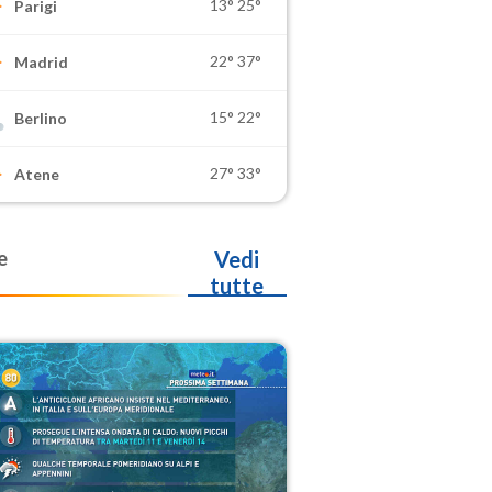
13°
25°
Parigi
22°
37°
Madrid
15°
22°
Berlino
27°
33°
Atene
e
Vedi
tutte