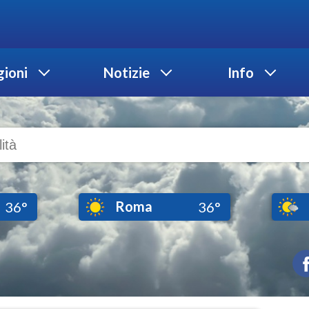
ioni
Notizie
Info
Roma
36°
36°