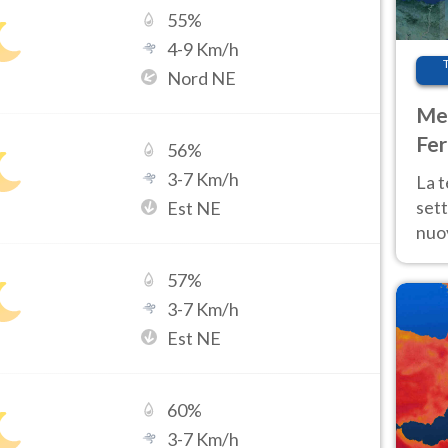
55
%
4
-
9
Km/h
Nord NE
Met
Fer
56
%
int
3
-
7
Km/h
La 
sett
Est NE
nuov
11 e
57
%
anc
3
-
7
Km/h
Est NE
60
%
3
-
7
Km/h