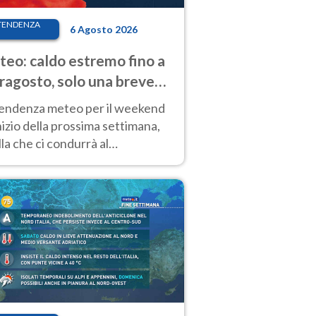
TENDENZA
6 Agosto 2026
eo: caldo estremo fino a
ragosto, solo una breve
sa. Ecco dove
tendenza meteo per il weekend
inizio della prossima settimana,
la che ci condurrà al
ragosto, vede ancora
perature molto elevate