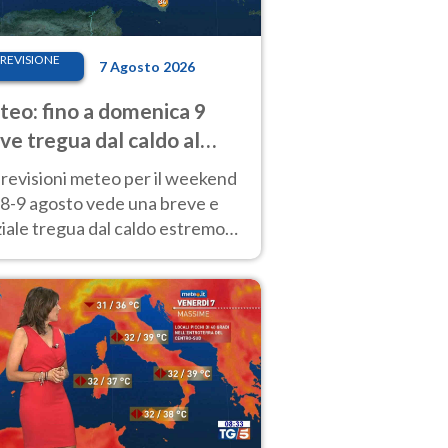
REVISIONE
7 Agosto 2026
eo: fino a domenica 9
ve tregua dal caldo al
d! Altrove calura e afa
revisioni meteo per il weekend
'8-9 agosto vede una breve e
iale tregua dal caldo estremo
Nord mentre altrove persistono
radi.