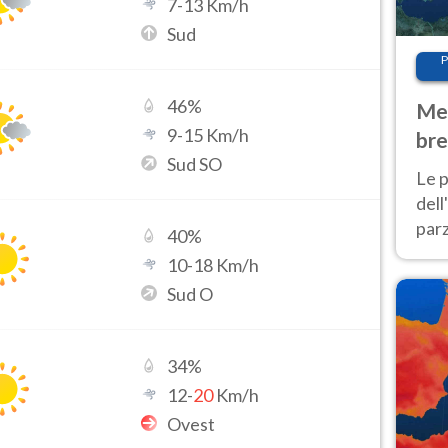
7
-
13
Km/h
Sud
P
46
%
Met
9
-
15
Km/h
bre
Sud SO
Nor
Le p
dell
parz
40
%
al 
10
-
18
Km/h
40 g
Sud O
34
%
12
-
20
Km/h
Ovest