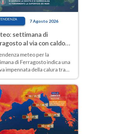
TENDENZA
7 Agosto 2026
eo: settimana di
ragosto al via con caldo
enso e qualche temporale
tendenza meteo per la
imana di Ferragosto indica una
a impennata della calura tra
 14 agosto, con nuovi rialzi
he al Nord.