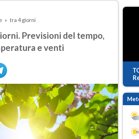
e
tra 4 giorni
iorni. Previsioni del tempo,
mperatura e venti
T
Re
Mete