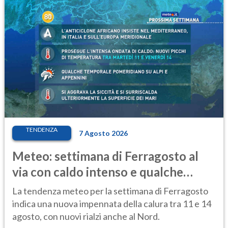
TENDENZA
7 Agosto 2026
Meteo: settimana di Ferragosto al
via con caldo intenso e qualche
temporale
La tendenza meteo per la settimana di Ferragosto
indica una nuova impennata della calura tra 11 e 14
agosto, con nuovi rialzi anche al Nord.