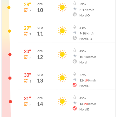
28
°
ore
53
%
10
8
-
17
Km/h
6
Nord O
29
°
ore
51
%
11
9
-
18
Km/h
7
Nord NO
30
°
ore
49
%
12
10
-
18
Km/h
8
Nord
30
°
ore
47
%
13
12
-
19
Km/h
9
Nord NE
31
°
ore
45
%
14
13
-
20
Km/h
8
Nord E