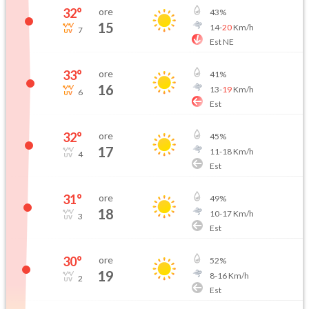
32
°
ore
43
%
15
14
-
20
Km/h
7
Est NE
33
°
ore
41
%
16
13
-
19
Km/h
6
Est
32
°
ore
45
%
17
11
-
18
Km/h
4
Est
31
°
ore
49
%
18
10
-
17
Km/h
3
Est
30
°
ore
52
%
19
8
-
16
Km/h
2
Est