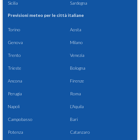
Sicilia
Sardegna
Previsioni meteo per le città italiane
Torino
Aosta
Genova
Milano
Trento
Venezia
Trieste
Bologna
Ancona
Firenze
Perugia
Roma
Napoli
L'Aquila
Campobasso
Bari
Potenza
Catanzaro