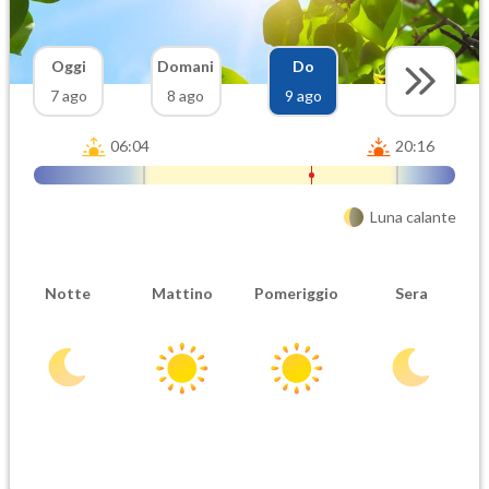
Oggi
Domani
Do
7 ago
8 ago
9 ago
06:04
20:16
Luna calante
Notte
Mattino
Pomeriggio
Sera