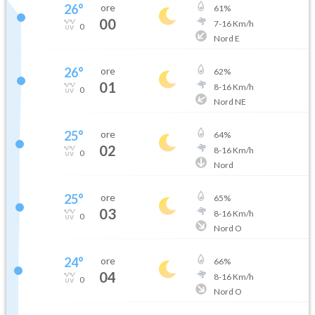
26
°
ore
61
%
00
7
-
16
Km/h
0
Nord E
26
°
ore
62
%
01
8
-
16
Km/h
0
Nord NE
25
°
ore
64
%
02
8
-
16
Km/h
0
Nord
25
°
ore
65
%
03
8
-
16
Km/h
0
Nord O
24
°
ore
66
%
04
8
-
16
Km/h
0
Nord O