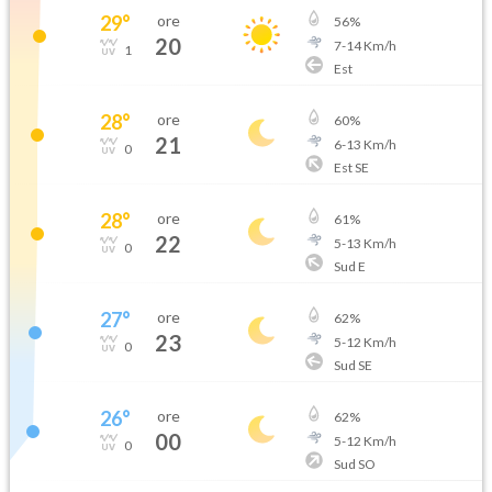
29
°
ore
56
%
20
7
-
14
Km/h
1
Est
28
°
ore
60
%
21
6
-
13
Km/h
0
Est SE
28
°
ore
61
%
22
5
-
13
Km/h
0
Sud E
27
°
ore
62
%
23
5
-
12
Km/h
0
Sud SE
26
°
ore
62
%
00
5
-
12
Km/h
0
Sud SO