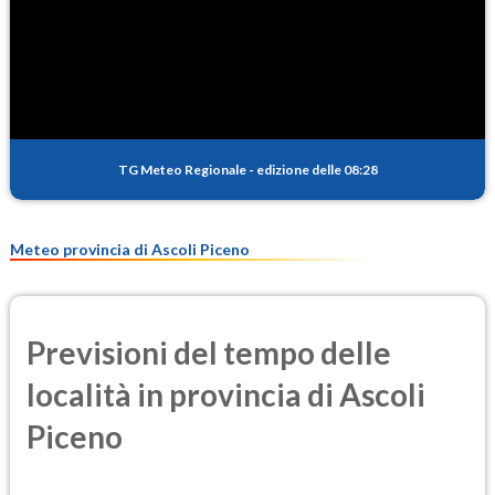
SO2
0.5
(Anidride solforosa)
PM10
14.5
(Materia particolata)
TG Meteo Regionale
-
edizione delle 08:28
PM25
9.2
(Materia particolata)
Meteo provincia di Ascoli Piceno
Previsioni del tempo delle
località in provincia di Ascoli
Piceno