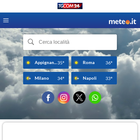
Appignan...
Roma
35°
36°
Milano
Napoli
34°
33°