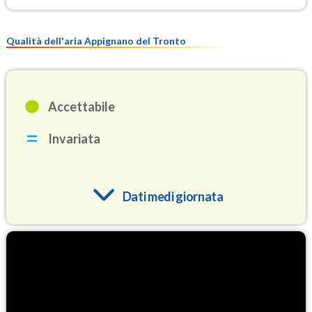
Qualità dell'aria Appignano del Tronto
Accettabile
Invariata
Dati medi giornata
O3
89.9
(Ozono)
NO2
2.6
(Diossido di azoto)