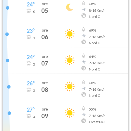
24
°
ore
68
%
05
8
-
16
Km/h
0
Nord O
23
°
ore
69
%
06
7
-
16
Km/h
1
Nord O
24
°
ore
64
%
07
7
-
16
Km/h
2
Nord O
26
°
ore
60
%
08
7
-
16
Km/h
3
Nord O
27
°
ore
55
%
09
7
-
16
Km/h
4
Ovest NO