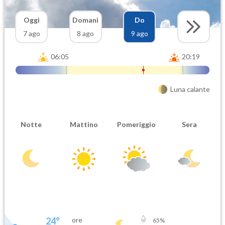
Oggi
Domani
Do
7 ago
8 ago
9 ago
06:05
20:19
Luna calante
Notte
Mattino
Pomeriggio
Sera
24
°
ore
65
%