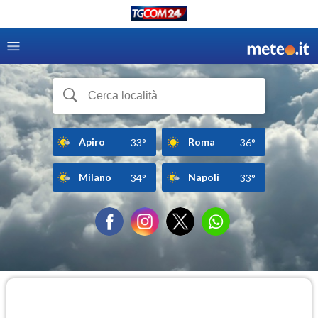
Apiro
Roma
33°
36°
Milano
Napoli
34°
33°