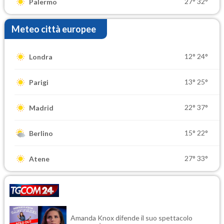
27°
32°
Palermo
Meteo città europee
12°
24°
Londra
13°
25°
Parigi
22°
37°
Madrid
15°
22°
Berlino
27°
33°
Atene
Amanda Knox difende il suo spettacolo