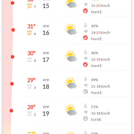
15
15
-
20
Km/h
7
Nord E
31
°
ore
43
%
16
14
-
20
Km/h
6
Nord E
30
°
ore
46
%
17
13
-
19
Km/h
4
Nord E
29
°
ore
49
%
18
11
-
18
Km/h
3
Nord E
28
°
ore
51
%
19
10
-
18
Km/h
2
Est NE
27
°
ore
54
%