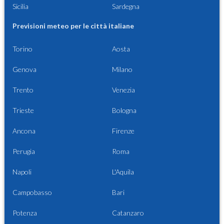
Sicilia
Sardegna
Previsioni meteo per le città italiane
Torino
Aosta
Genova
Milano
Trento
Venezia
Trieste
Bologna
Ancona
Firenze
Perugia
Roma
Napoli
L'Aquila
Campobasso
Bari
Potenza
Catanzaro