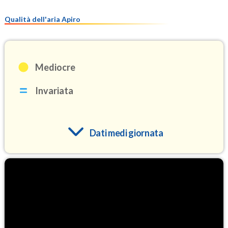
Qualità dell'aria Apiro
Mediocre
Invariata
Dati medi giornata
O3
97.0
(Ozono)
NO2
1.8
(Diossido di azoto)