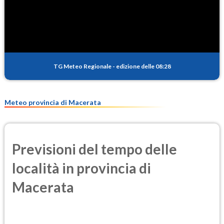
SO2
0.5
(Anidride solforosa)
PM10
14.2
(Materia particolata)
TG Meteo Regionale
-
edizione delle 08:28
PM25
10.3
(Materia particolata)
Meteo provincia di Macerata
Previsioni del tempo delle
località in provincia di
Macerata