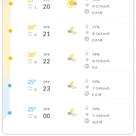
20
9
-
17
Km/h
1
Est NE
26
°
ore
57
%
21
8
-
16
Km/h
0
Est NE
26
°
ore
58
%
22
8
-
15
Km/h
0
Est
25
°
ore
59
%
23
7
-
14
Km/h
0
Est SE
25
°
ore
59
%
00
7
-
14
Km/h
0
Sud SE