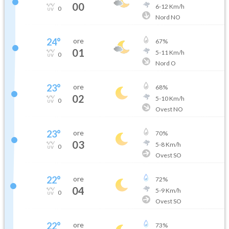
00
6
-
12
Km/h
0
Nord NO
24
°
ore
67
%
01
5
-
11
Km/h
0
Nord O
23
°
ore
68
%
02
5
-
10
Km/h
0
Ovest NO
23
°
ore
70
%
03
5
-
8
Km/h
0
Ovest SO
22
°
ore
72
%
04
5
-
9
Km/h
0
Ovest SO
22
°
ore
73
%