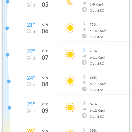
05
5
-
9
Km/h
0
Ovest SO
21
°
ore
75
%
06
5
-
10
Km/h
1
Ovest SO
22
°
ore
71
%
07
6
-
11
Km/h
2
Ovest SO
24
°
ore
66
%
08
6
-
11
Km/h
3
Ovest SO
25
°
ore
62
%
09
6
-
12
Km/h
4
Ovest SO
26
°
ore
59
%