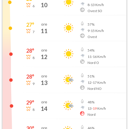
10
8
-
13
Km/h
6
Ovest SO
27
°
ore
57
%
11
9
-
15
Km/h
7
Ovest
28
°
ore
54
%
12
11
-
16
Km/h
8
Nord O
28
°
ore
51
%
13
12
-
17
Km/h
9
Nord NO
29
°
ore
48
%
14
13
-
19
Km/h
8
Nord
30
°
ore
46
%