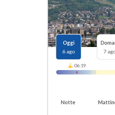
Oggi
Doma
6 ago
7 ag
06:19
Notte
Mattin