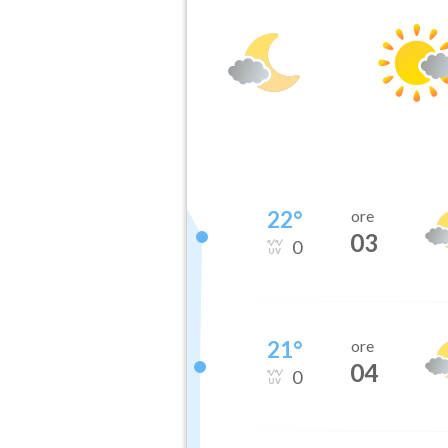
22
°
ore
03
0
21
°
ore
04
0