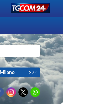
Milano
37°