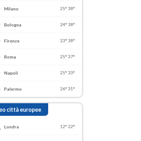
25°
38°
Milano
24°
38°
Bologna
23°
38°
Firenze
25°
37°
Roma
25°
33°
Napoli
26°
31°
Palermo
o città europee
12°
22°
Londra