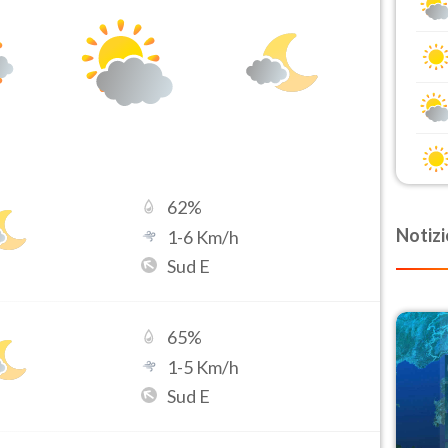
62
%
Notizi
1
-
6
Km/h
Sud E
65
%
1
-
5
Km/h
Sud E