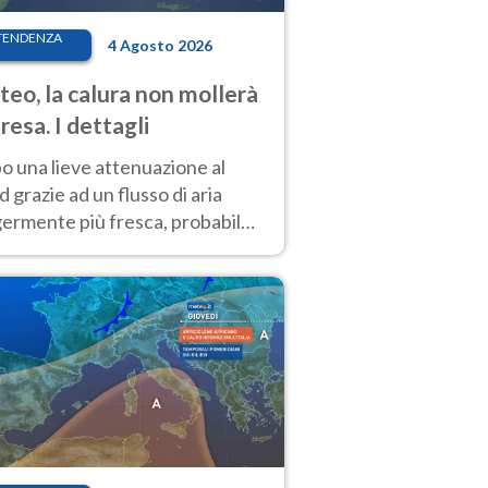
TENDENZA
4 Agosto 2026
eo, la calura non mollerà
presa. I dettagli
o una lieve attenuazione al
 grazie ad un flusso di aria
germente più fresca, probabile
o rinforzo dell’anticiclone
icano entro Ferragosto