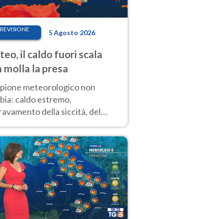
REVISIONE
5 Agosto 2026
eo, il caldo fuori scala
 molla la presa
copione meteorologico non
bia: caldo estremo,
avamento della siccità, del
hio incendi e temporali di
ore. Nessun cambiamento fino
ragosto