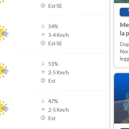
Est SE
Met
54
%
la 
1
-
4
Km/h
Est SE
Dop
Nord
leg
51
%
nuov
2
-
5
Km/h
afr
Est
47
%
2
-
5
Km/h
Est