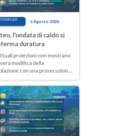
TENDENZA
5 Agosto 2026
eo, l'ondata di caldo si
ferma duratura
ttuali proiezioni non mostrano
vera modifica della
colazione con una prosecuzione
caldo fuori scala per molti
ni, compresa la settimana di
ragosto