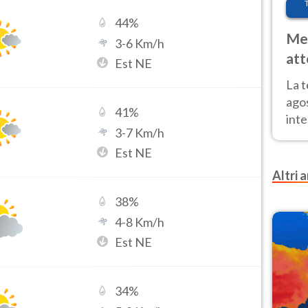
44
%
Met
3
-
6
Km/h
att
Est NE
Nor
La 
ago
41
%
inte
3
-
7
Km/h
parz
Est NE
e il
Altri a
38
%
4
-
8
Km/h
Est NE
34
%