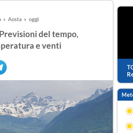
a
Aosta
oggi
Previsioni del tempo,
mperatura e venti
T
Re
Mete