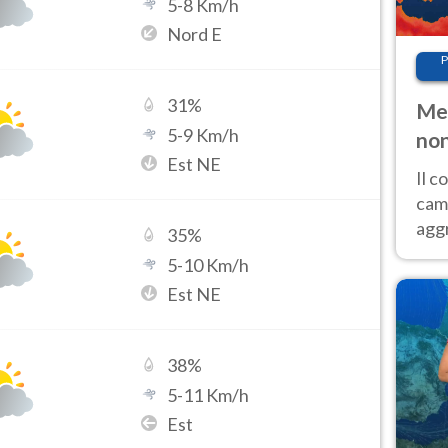
5
-
8
Km/h
Nord E
P
31
%
Met
5
-
9
Km/h
non
Est NE
Il 
cam
aggr
35
%
risc
5
-
10
Km/h
cal
Est NE
Fer
38
%
5
-
11
Km/h
Est