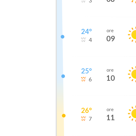
3
24
°
ore
09
4
25
°
ore
10
6
26
°
ore
11
7