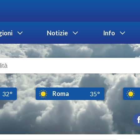
ioni
Notizie
Info
Roma
32°
35°