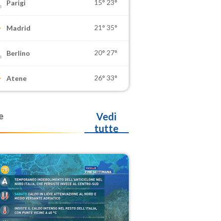
15°
23°
Parigi
21°
35°
Madrid
20°
27°
Berlino
26°
33°
Atene
e
Vedi
tutte