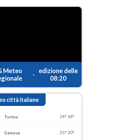
G Meteo
edizione delle
-
gionale
08:20
o città italiane
24°
36°
Torino
25°
30°
Genova