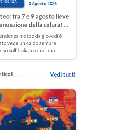
TENDENZA
3 Agosto 2026
eo: tra 7 e 9 agosto lieve
enuazione della calura! Al
d rischio temporali
tendenza meteo da giovedì 6
sto vede un caldo sempre
nso sull'Italia ma con una
iale e lieve attenuazione tra il 7
 9 agosto.
rticoli
Vedi tutti