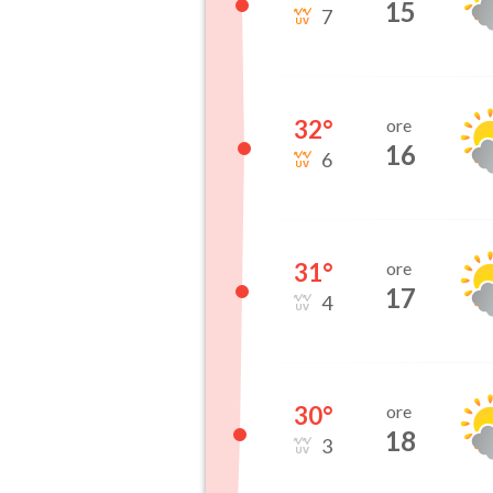
15
7
32
°
ore
16
6
31
°
ore
17
4
30
°
ore
18
3