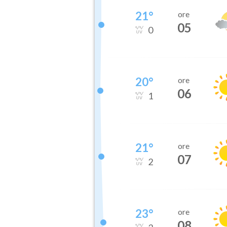
21
°
ore
05
0
20
°
ore
06
1
21
°
ore
07
2
23
°
ore
08