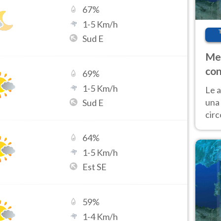
67
%
1
-
5
Km/h
Sud E
Met
con
69
%
1
-
5
Km/h
Le a
una 
Sud E
cir
del 
64
%
gior
Fer
1
-
5
Km/h
Est SE
59
%
1
-
4
Km/h