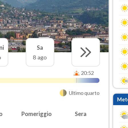
ni
Sa
o
8 ago
20:52
Ultimo quarto
Mete
o
Pomeriggio
Sera