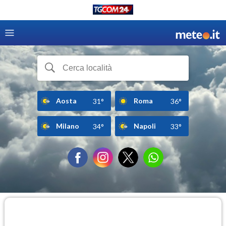
Aosta
Roma
31°
36°
Milano
Napoli
34°
33°