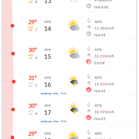
13
9
-
16
Km/h
8
Nord NE
29
°
ore
46
%
14
11
-
18
Km/h
7
Nord E
30
°
ore
44
%
15
13
-
20
Km/h
6
Est NE
31
°
ore
42
%
16
11
-
20
Km/h
5
Nord E
moderata
(
4mm
-
70
%)
30
°
ore
45
%
17
10
-
19
Km/h
4
Nord E
moderata
(
4mm
-
70
%)
29
°
ore
48
%