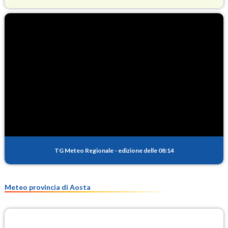
O3
70.5
(Ozono)
NO2
2.2
(Diossido di azoto)
SO2
0.3
(Anidride solforosa)
PM10
10.3
(Materia particolata)
TG Meteo Regionale
-
edizione delle 08:14
PM25
8.1
(Materia particolata)
Meteo provincia di Aosta