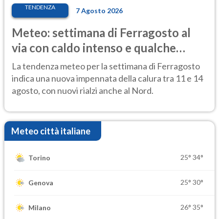
TENDENZA
7 Agosto 2026
Meteo: settimana di Ferragosto al
via con caldo intenso e qualche
temporale
La tendenza meteo per la settimana di Ferragosto
indica una nuova impennata della calura tra 11 e 14
agosto, con nuovi rialzi anche al Nord.
Meteo città italiane
25°
34°
Torino
25°
30°
Genova
26°
35°
Milano