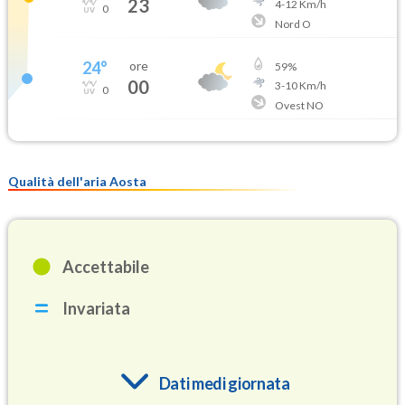
23
4
-
12
Km/h
0
Nord O
24
°
ore
59
%
00
3
-
10
Km/h
0
Ovest NO
Qualità dell'aria Aosta
Accettabile
Invariata
Dati medi giornata