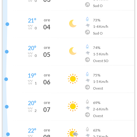
0
Sud O
21
°
ore
73
%
04
1
-
4
Km/h
0
Sud O
20
°
ore
74
%
05
1
-
5
Km/h
0
Ovest SO
19
°
ore
75
%
06
1
-
5
Km/h
1
Ovest
20
°
ore
69
%
07
2
-
6
Km/h
2
Ovest
22
°
ore
63
%
08
2
-
7
Km/h