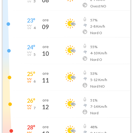
3
Ovest NO
23
°
ore
57
%
09
2
-
8
Km/h
4
Nord O
24
°
ore
55
%
10
4
-
10
Km/h
5
Nord O
25
°
ore
53
%
11
5
-
12
Km/h
6
Nord NO
26
°
ore
51
%
12
7
-
14
Km/h
7
Nord
28
°
ore
48
%