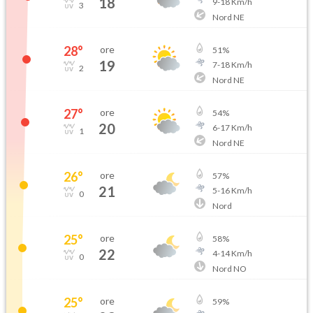
18
9
-
18
Km/h
3
Nord NE
28
°
ore
51
%
19
7
-
18
Km/h
2
Nord NE
27
°
ore
54
%
20
6
-
17
Km/h
1
Nord NE
26
°
ore
57
%
21
5
-
16
Km/h
0
Nord
25
°
ore
58
%
22
4
-
14
Km/h
0
Nord NO
25
°
ore
59
%