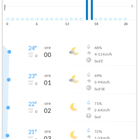
Pioggia
2.5
0
6
12
18
24
24
°
ore
68
%
00
4
-
11
Km/h
0
Sud E
23
°
ore
69
%
01
3
-
9
Km/h
0
Sud SE
22
°
ore
71
%
02
2
-
6
Km/h
0
Sud
21
°
ore
72
%
03
1
-
3
Km/h