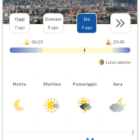
Oggi
Domani
Do
7 ago
8 ago
9 ago
06:23
20:48
Luna calante
Notte
Mattino
Pomeriggio
Sera
5 mm