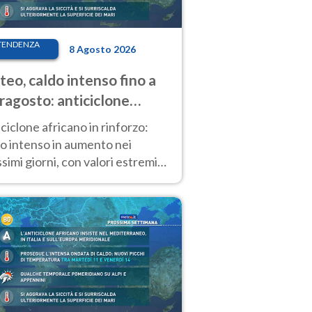
TENDENZA
8 Agosto 2026
eo, caldo intenso fino a
ragosto: anticiclone
icano ancora
ciclone africano in rinforzo:
tagonista
o intenso in aumento nei
simi giorni, con valori estremi
so Ferragosto su gran parte
alia