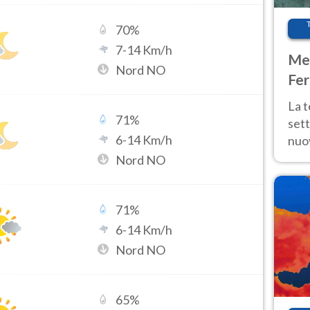
70
%
7
-
14
Km/h
Met
Nord NO
Fer
int
La 
71
%
sett
6
-
14
Km/h
nuov
11 e
Nord NO
anc
71
%
6
-
14
Km/h
Nord NO
65
%