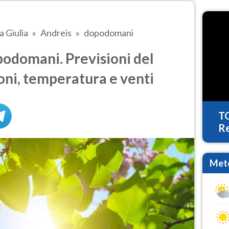
a Giulia
Andreis
dopodomani
odomani. Previsioni del
oni, temperatura e venti
T
Re
Mete