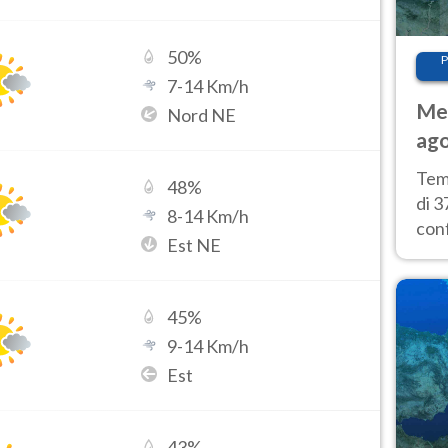
50
%
P
7
-
14
Km/h
Met
Nord NE
ago
tem
Tem
48
%
di 3
8
-
14
Km/h
con
Est NE
calu
wee
45
%
9
-
14
Km/h
Est
43
%