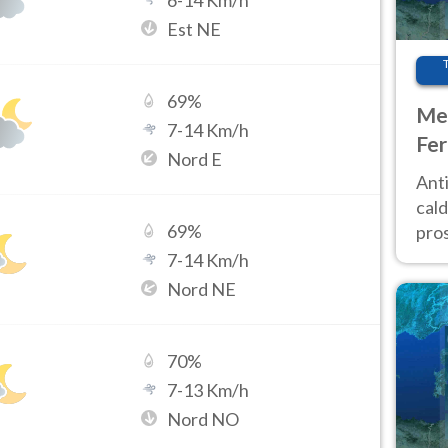
6
-
14
Km/h
Est NE
69
%
Met
7
-
14
Km/h
Fer
Nord E
afr
Anti
pro
cald
69
%
pros
ver
7
-
14
Km/h
d’It
Nord NE
70
%
7
-
13
Km/h
Nord NO