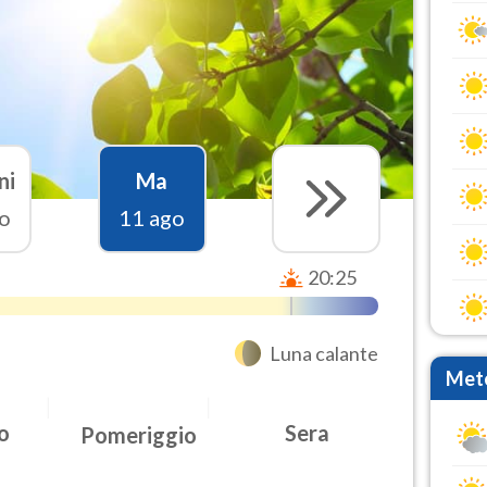
ni
Ma
o
11 ago
20:25
Luna calante
Mete
o
Sera
Pomeriggio