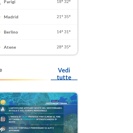
18°
32°
Parigi
21°
35°
Madrid
14°
31°
Berlino
28°
35°
Atene
e
Vedi
tutte