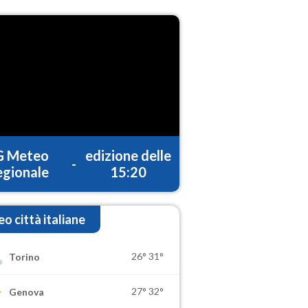
G Meteo
edizione delle
-
gionale
15:20
o città italiane
26°
31°
Torino
27°
32°
Genova