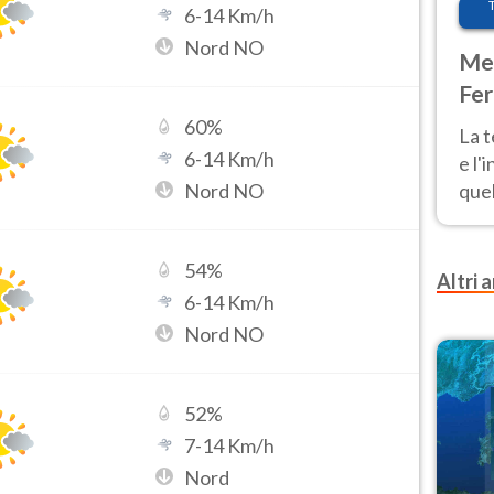
6
-
14
Km/h
Nord NO
Met
Fer
pau
60
%
La 
6
-
14
Km/h
e l'
Nord NO
quel
Fer
tem
54
%
Altri a
6
-
14
Km/h
Nord NO
52
%
7
-
14
Km/h
Nord