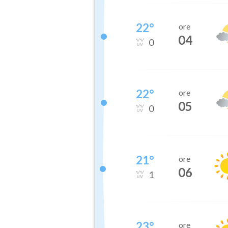
22
°
ore
04
0
22
°
ore
05
0
21
°
ore
06
1
23
°
ore