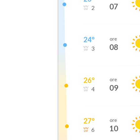
07
2
24
°
ore
08
3
26
°
ore
09
4
27
°
ore
10
6