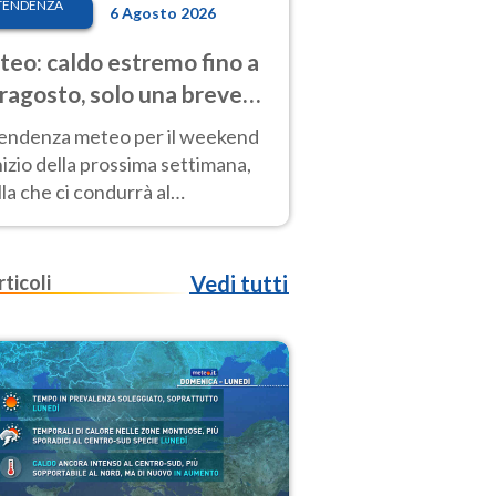
TENDENZA
6 Agosto 2026
eo: caldo estremo fino a
ragosto, solo una breve
sa. Ecco dove
tendenza meteo per il weekend
inizio della prossima settimana,
la che ci condurrà al
ragosto, vede ancora
perature molto elevate
rticoli
Vedi tutti