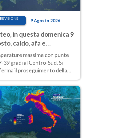
REVISIONE
9 Agosto 2026
eo, in questa domenica 9
sto, caldo, afa e
porali di calore
perature massime con punte
7-39 gradi al Centro-Sud. Si
ferma il proseguimento della
ra fino almeno a tutto il
kend di Ferragosto