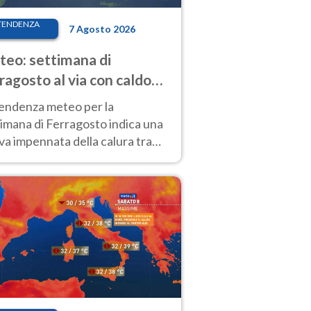
TENDENZA
7 Agosto 2026
eo: settimana di
ragosto al via con caldo
enso e qualche temporale
tendenza meteo per la
imana di Ferragosto indica una
a impennata della calura tra
 14 agosto, con nuovi rialzi
he al Nord.