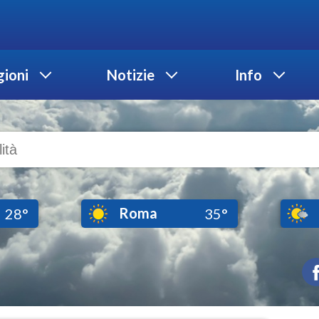
ioni
Notizie
Info
Roma
28°
35°