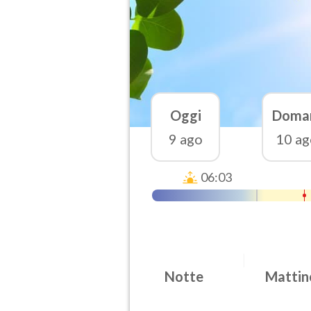
Oggi
Doma
9 ago
10 ag
06:03
Notte
Mattin