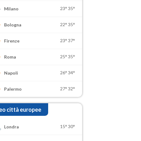
23°
35°
Milano
22°
35°
Bologna
23°
37°
Firenze
25°
35°
Roma
26°
34°
Napoli
27°
32°
Palermo
o città europee
15°
30°
Londra