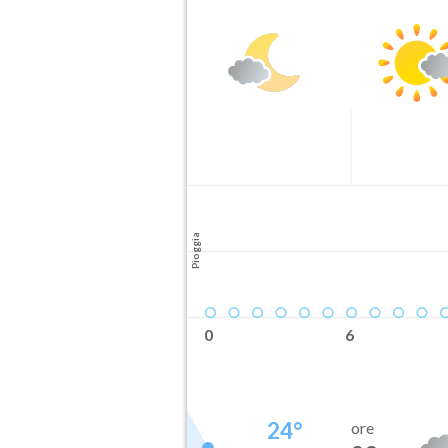
Pioggia
0
6
24
°
ore