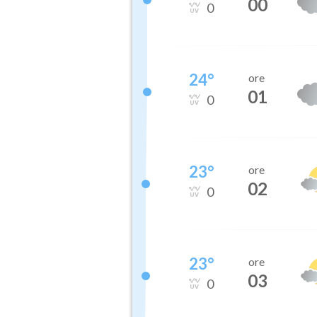
00
0
24
°
ore
01
0
23
°
ore
02
0
23
°
ore
03
0