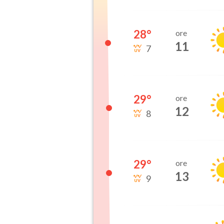
28
°
ore
11
7
29
°
ore
12
8
29
°
ore
13
9