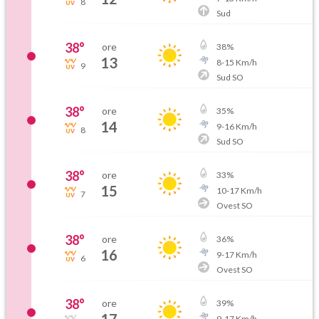
8
Sud
38
°
ore
38
%
13
8
-
15
Km/h
9
Sud SO
38
°
ore
35
%
14
9
-
16
Km/h
8
Sud SO
38
°
ore
33
%
15
10
-
17
Km/h
7
Ovest SO
38
°
ore
36
%
16
9
-
17
Km/h
6
Ovest SO
38
°
ore
39
%
9
-
17
Km/h