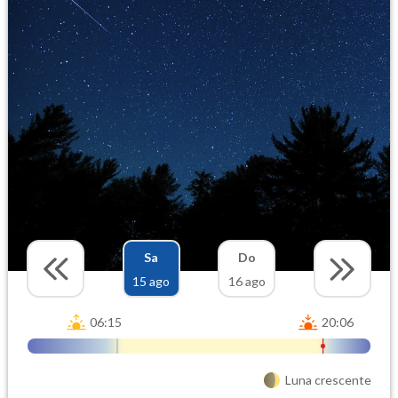
Sa
Do
15 ago
16 ago
06:15
20:06
Luna crescente