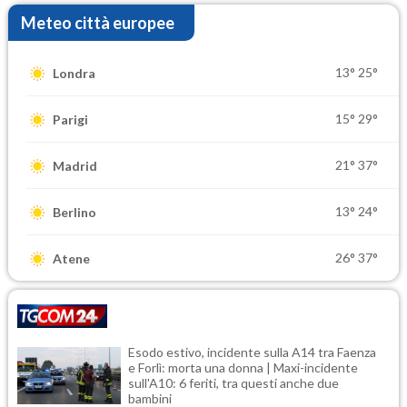
Meteo città europee
13°
25°
Londra
15°
29°
Parigi
21°
37°
Madrid
13°
24°
Berlino
26°
37°
Atene
Esodo estivo, incidente sulla A14 tra Faenza
e Forlì: morta una donna | Maxi-incidente
sull'A10: 6 feriti, tra questi anche due
bambini