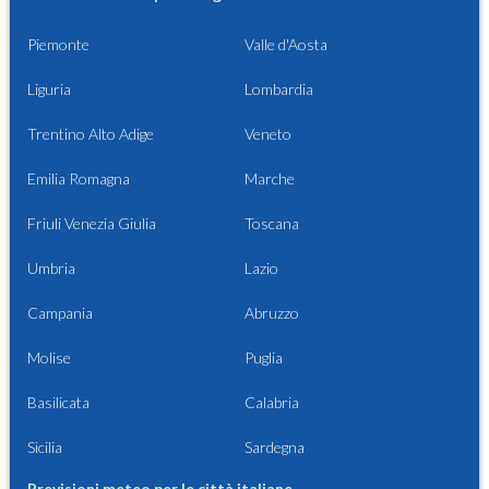
Piemonte
Valle d'Aosta
Liguria
Lombardia
Trentino Alto Adige
Veneto
Emilia Romagna
Marche
Friuli Venezia Giulia
Toscana
Umbria
Lazio
Campania
Abruzzo
Molise
Puglia
Basilicata
Calabria
Sicilia
Sardegna
Previsioni meteo per le città italiane