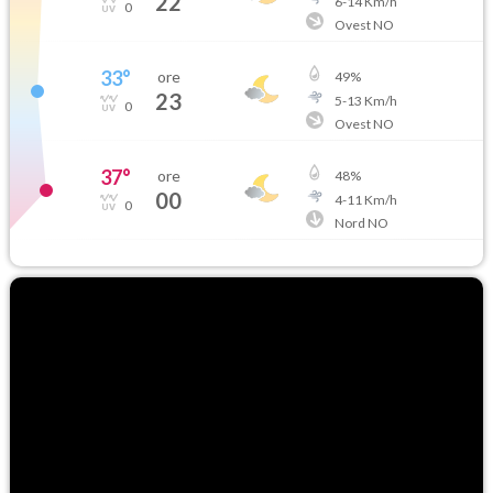
22
6
-
14
Km/h
0
Ovest NO
33
°
ore
49
%
23
5
-
13
Km/h
0
Ovest NO
37
°
ore
48
%
00
4
-
11
Km/h
0
Nord NO