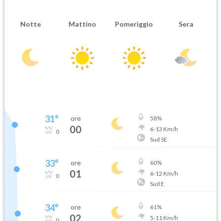
Notte
Mattino
Pomeriggio
Sera
31
°
ore
58
%
00
6
-
13
Km/h
0
Sud SE
33
°
ore
60
%
01
6
-
12
Km/h
0
Sud E
34
°
ore
61
%
02
5
-
11
Km/h
0