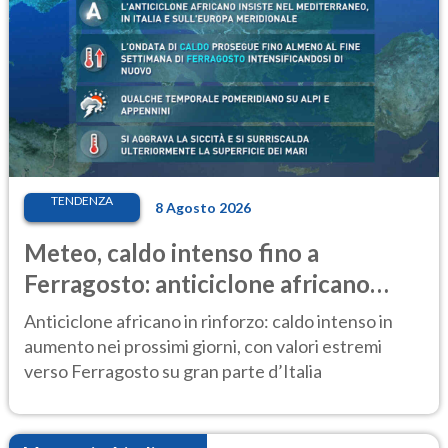
TENDENZA
8 Agosto 2026
Meteo, caldo intenso fino a
Ferragosto: anticiclone africano
ancora protagonista
Anticiclone africano in rinforzo: caldo intenso in
aumento nei prossimi giorni, con valori estremi
verso Ferragosto su gran parte d’Italia