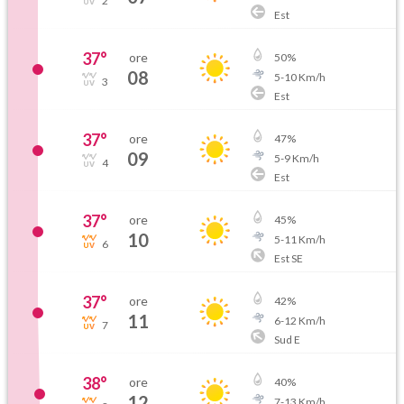
2
Est
37
°
ore
50
%
08
5
-
10
Km/h
3
Est
37
°
ore
47
%
09
5
-
9
Km/h
4
Est
37
°
ore
45
%
10
5
-
11
Km/h
6
Est SE
37
°
ore
42
%
11
6
-
12
Km/h
7
Sud E
38
°
ore
40
%
12
7
-
13
Km/h