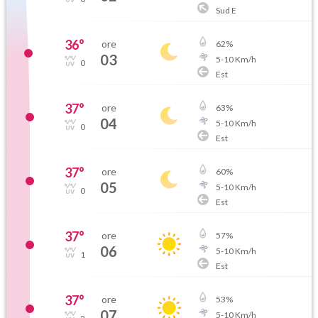
Sud E
36
°
ore
62
%
03
5
-
10
Km/h
0
Est
37
°
ore
63
%
04
5
-
10
Km/h
0
Est
37
°
ore
60
%
05
5
-
10
Km/h
0
Est
37
°
ore
57
%
06
5
-
10
Km/h
1
Est
37
°
ore
53
%
07
5
-
10
Km/h