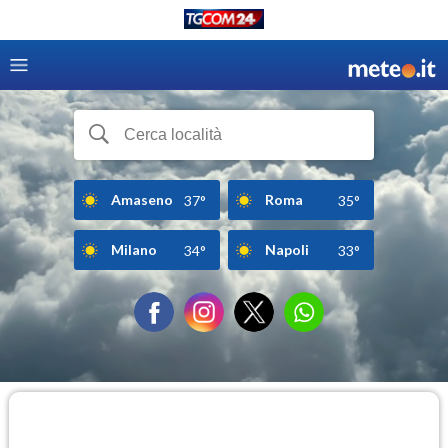
Amaseno
Roma
37°
35°
Milano
Napoli
34°
33°