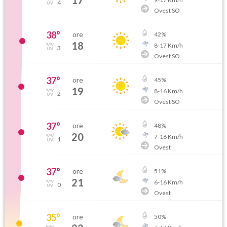
17
4
Ovest SO
38
°
ore
42
%
18
8
-
17
Km/h
3
Ovest SO
37
°
ore
45
%
19
8
-
16
Km/h
2
Ovest SO
37
°
ore
48
%
20
7
-
16
Km/h
1
Ovest
37
°
ore
51
%
21
6
-
16
Km/h
0
Ovest
35
°
ore
50
%