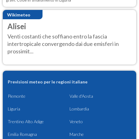
gravi. Code in smaltimento in Liguria
Wikimeteo
Alisei
Venti costanti che soffiano entro la fascia
intertropicale convergendo dai due emisferi in
prossimit...
Previsioni meteo per le regioni italiane
Piemonte
Valle d'Aosta
Liguria
Lombardia
Trentino Alto Adige
Veneto
Emilia Romagna
Marche