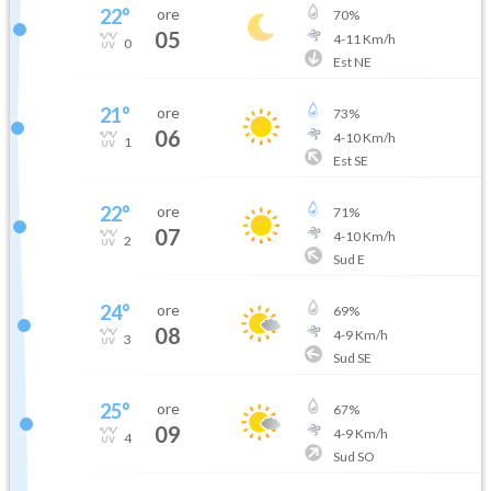
22
°
ore
70
%
05
4
-
11
Km/h
0
Est NE
21
°
ore
73
%
06
4
-
10
Km/h
1
Est SE
22
°
ore
71
%
07
4
-
10
Km/h
2
Sud E
24
°
ore
69
%
08
4
-
9
Km/h
3
Sud SE
25
°
ore
67
%
09
4
-
9
Km/h
4
Sud SO