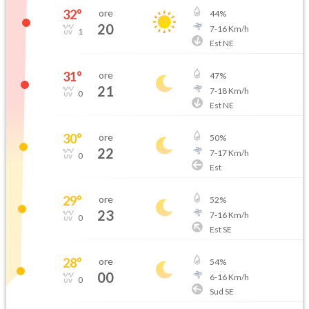
32
°
ore
44
%
20
7
-
16
Km/h
1
Est NE
31
°
ore
47
%
21
7
-
18
Km/h
0
Est NE
30
°
ore
50
%
22
7
-
17
Km/h
0
Est
29
°
ore
52
%
23
7
-
16
Km/h
0
Est SE
28
°
ore
54
%
00
6
-
16
Km/h
0
Sud SE