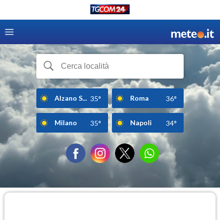
Alzano S...
Roma
35°
36°
Milano
Napoli
35°
34°