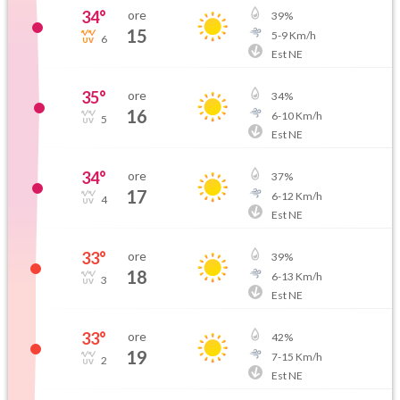
34
°
ore
39
%
15
5
-
9
Km/h
6
Est NE
35
°
ore
34
%
16
6
-
10
Km/h
5
Est NE
34
°
ore
37
%
17
6
-
12
Km/h
4
Est NE
33
°
ore
39
%
18
6
-
13
Km/h
3
Est NE
33
°
ore
42
%
19
7
-
15
Km/h
2
Est NE