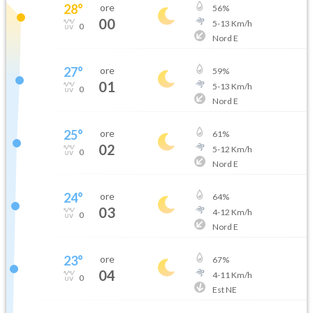
28
°
ore
56
%
00
5
-
13
Km/h
0
Nord E
27
°
ore
59
%
01
5
-
13
Km/h
0
Nord E
25
°
ore
61
%
02
5
-
12
Km/h
0
Nord E
24
°
ore
64
%
03
4
-
12
Km/h
0
Nord E
23
°
ore
67
%
04
4
-
11
Km/h
0
Est NE