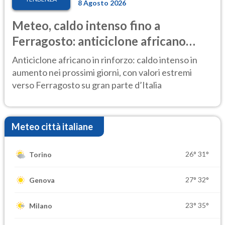
8 Agosto 2026
Meteo, caldo intenso fino a
Ferragosto: anticiclone africano
ancora protagonista
Anticiclone africano in rinforzo: caldo intenso in
aumento nei prossimi giorni, con valori estremi
verso Ferragosto su gran parte d’Italia
Meteo città italiane
26°
31°
Torino
27°
32°
Genova
23°
35°
Milano