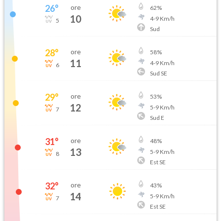
26
°
ore
62
%
10
4
-
9
Km/h
5
Sud
28
°
ore
58
%
11
4
-
9
Km/h
6
Sud SE
29
°
ore
53
%
12
5
-
9
Km/h
7
Sud E
31
°
ore
48
%
13
5
-
9
Km/h
8
Est SE
32
°
ore
43
%
14
5
-
9
Km/h
7
Est SE