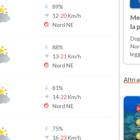
89
%
12
-
20
Km/h
Met
Nord NE
la 
Dop
Nord
88
%
leg
13
-
21
Km/h
nuov
Nord NE
afr
Altri a
81
%
14
-
22
Km/h
Nord NE
75
%
16
-
23
Km/h