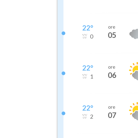
22
°
ore
05
0
22
°
ore
06
1
22
°
ore
07
2