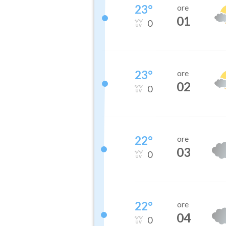
23
°
ore
01
0
23
°
ore
02
0
22
°
ore
03
0
22
°
ore
04
0