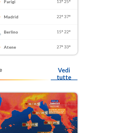
13°
25°
Parigi
22°
37°
Madrid
15°
22°
Berlino
27°
33°
Atene
e
Vedi
tutte