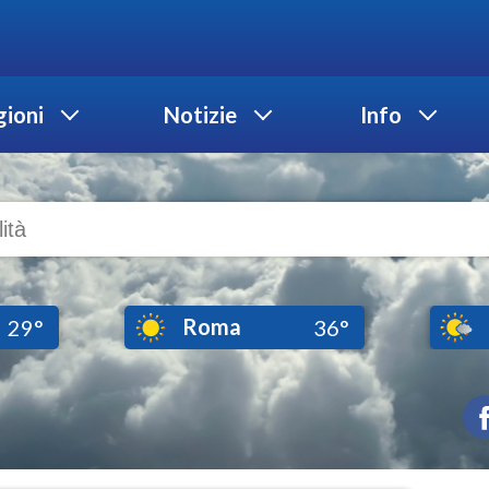
ioni
Notizie
Info
Roma
29°
36°