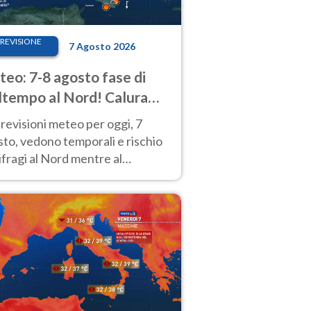
REVISIONE
7 Agosto 2026
eo: 7-8 agosto fase di
tempo al Nord! Calura
o a Ferragosto
revisioni meteo per oggi, 7
to, vedono temporali e rischio
fragi al Nord mentre al
tro-Sud sole e caldo sempre
to intenso.