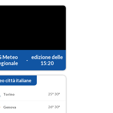
G Meteo
edizione delle
-
gionale
15:20
o città italiane
25°
30°
Torino
26°
30°
Genova