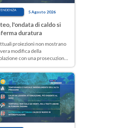
TENDENZA
5 Agosto 2026
eo, l'ondata di caldo si
ferma duratura
ttuali proiezioni non mostrano
vera modifica della
colazione con una prosecuzione
caldo fuori scala per molti
ni, compresa la settimana di
ragosto