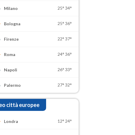
25°
34°
Milano
25°
36°
Bologna
22°
37°
Firenze
24°
36°
Roma
26°
33°
Napoli
27°
32°
Palermo
o città europee
12°
24°
Londra