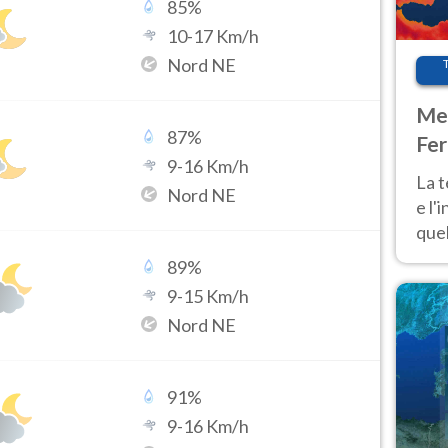
85
%
10
-
17
Km/h
Nord NE
Met
87
%
Fer
9
-
16
Km/h
pau
La 
Nord NE
e l'
quel
Fer
89
%
tem
9
-
15
Km/h
Nord NE
91
%
9
-
16
Km/h