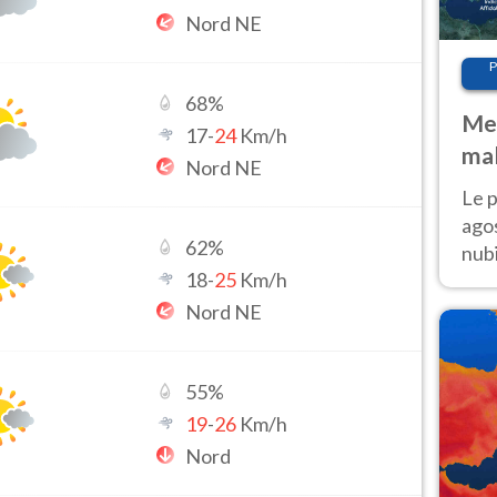
Nord NE
P
68
%
Met
17
-
24
Km/h
mal
Nord NE
fin
Le p
agos
62
%
nubi
18
-
25
Km/h
Cen
mol
Nord NE
55
%
19
-
26
Km/h
Nord