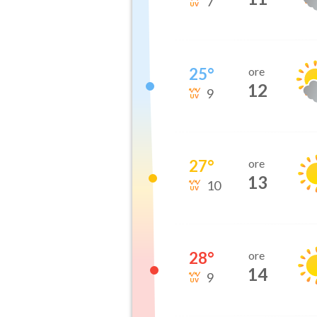
7
25
°
ore
12
9
27
°
ore
13
10
28
°
ore
14
9