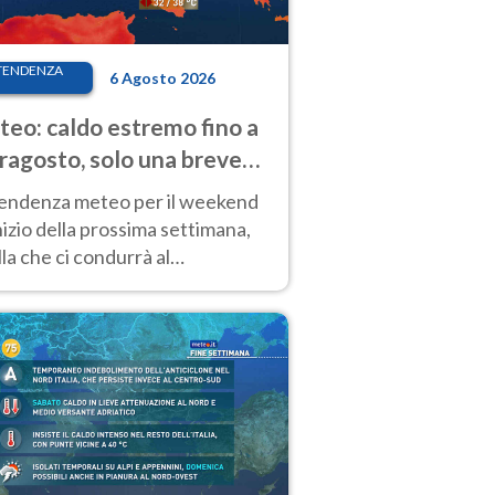
TENDENZA
6 Agosto 2026
eo: caldo estremo fino a
ragosto, solo una breve
sa. Ecco dove
tendenza meteo per il weekend
inizio della prossima settimana,
la che ci condurrà al
ragosto, vede ancora
perature molto elevate