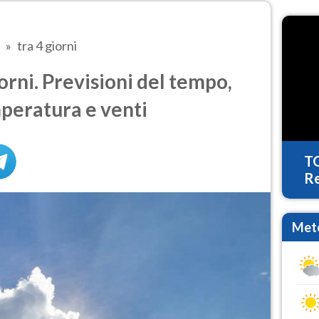
tra 4 giorni
orni. Previsioni del tempo,
mperatura e venti
T
Re
Mete