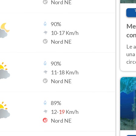
Nord NE
90
%
Met
10
-
17
Km/h
con
Nord NE
Le a
una 
cir
90
%
del 
11
-
18
Km/h
gior
Nord NE
Fer
89
%
12
-
19
Km/h
Nord NE