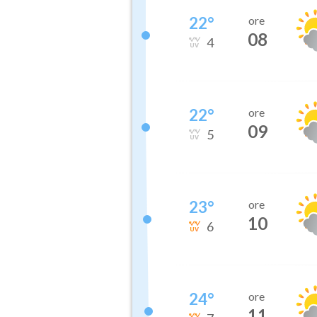
22
°
ore
08
4
22
°
ore
09
5
23
°
ore
10
6
24
°
ore
11