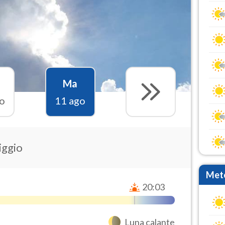
Ma
o
11 ago
iggio
Mete
20:03
Luna calante