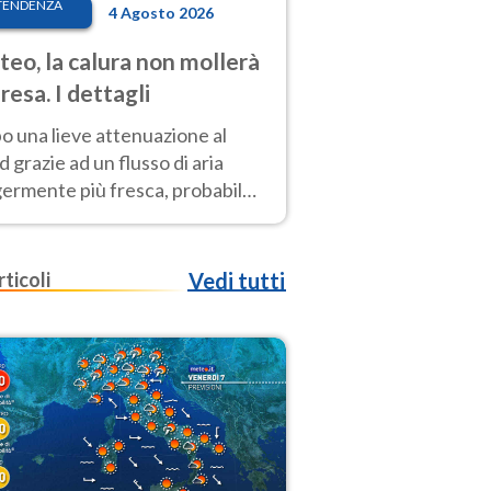
TENDENZA
4 Agosto 2026
eo, la calura non mollerà
presa. I dettagli
o una lieve attenuazione al
 grazie ad un flusso di aria
germente più fresca, probabile
o rinforzo dell’anticiclone
icano entro Ferragosto
rticoli
Vedi tutti