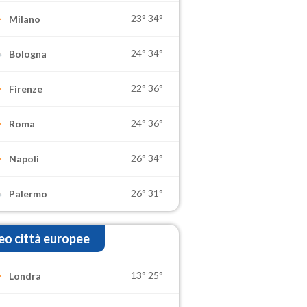
23°
34°
Milano
24°
34°
Bologna
22°
36°
Firenze
24°
36°
Roma
26°
34°
Napoli
26°
31°
Palermo
o città europee
13°
25°
Londra