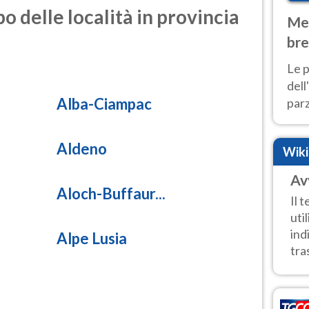
o delle località in provincia
Met
bre
Nor
Le p
dell
Alba-Ciampac
parz
al 
40 g
Aldeno
Wik
Av
Aloch-Buffaur...
Il 
uti
ind
Alpe Lusia
tra