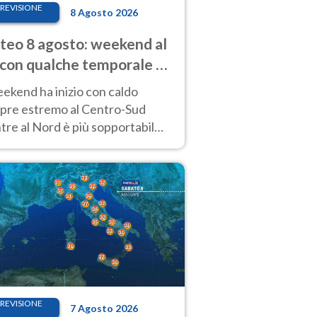
REVISIONE
8 Agosto 2026
eo 8 agosto: weekend al
 con qualche temporale e
do estremo al Centro-Sud
eekend ha inizio con caldo
pre estremo al Centro-Sud
re al Nord è più sopportabile
 a domenica 9. Temporali di
re sui rilievi.
REVISIONE
7 Agosto 2026