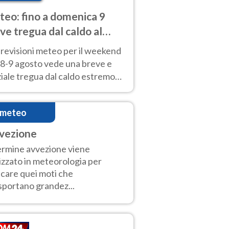
eo: fino a domenica 9
ve tregua dal caldo al
d! Altrove calura e afa
revisioni meteo per il weekend
'8-9 agosto vede una breve e
iale tregua dal caldo estremo
Nord mentre altrove persistono
radi.
imeteo
vezione
termine avvezione viene
lizzato in meteorologia per
icare quei moti che
sportano grandez...