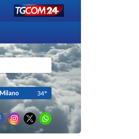
Milano
34°