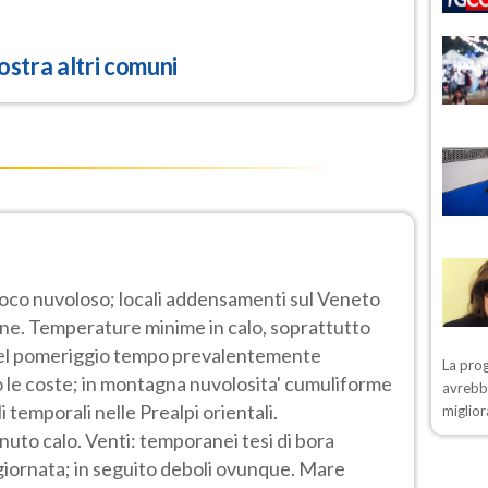
stra altri comuni
poco nuvoloso; locali addensamenti sul Veneto
ine. Temperature minime in calo, soprattutto
 Nel pomeriggio tempo prevalentemente
La prog
o le coste; in montagna nuvolosita' cumuliforme
avrebbe
i temporali nelle Prealpi orientali.
miglior
to calo. Venti: temporanei tesi di bora
o giornata; in seguito deboli ovunque. Mare