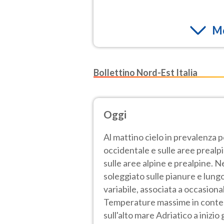
Mo
Bollettino Nord-Est Italia
Oggi
Al mattino cielo in prevalenza 
occidentale e sulle aree prealp
sulle aree alpine e prealpine.
soleggiato sulle pianure e lung
variabile, associata a occasional
Temperature massime in contenu
sull'alto mare Adriatico a inizi