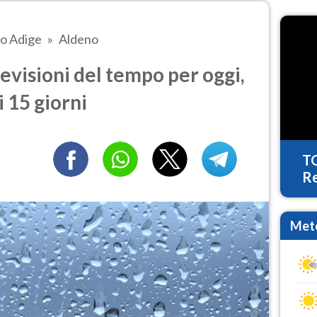
to Adige
Aldeno
visioni del tempo per oggi,
 15 giorni
T
Re
Mete