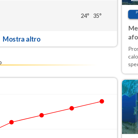
P
24°
35°
Met
afo
Mostra altro
tem
Pro
cal
o
spec
Sud.
are