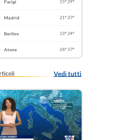
15°
29°
Parigi
21°
37°
Madrid
13°
24°
Berlino
26°
37°
Atene
rticoli
Vedi tutti