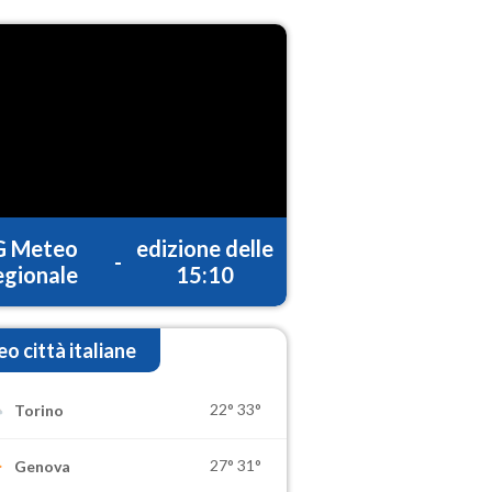
G Meteo
edizione delle
-
gionale
15:10
o città italiane
22°
33°
Torino
27°
31°
Genova