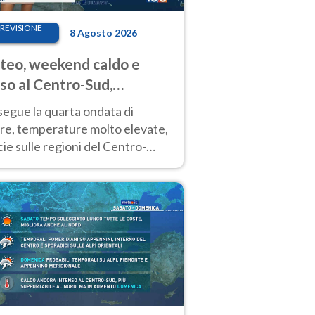
REVISIONE
8 Agosto 2026
eo, weekend caldo e
so al Centro-Sud,
porali sui rilievi
segue la quarta ondata di
ore, temperature molto elevate,
ie sulle regioni del Centro-
 Nuovi temporali di calore sulle
e montuose