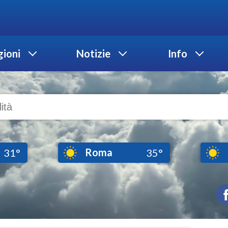
ioni
Notizie
Info
Roma
31°
35°