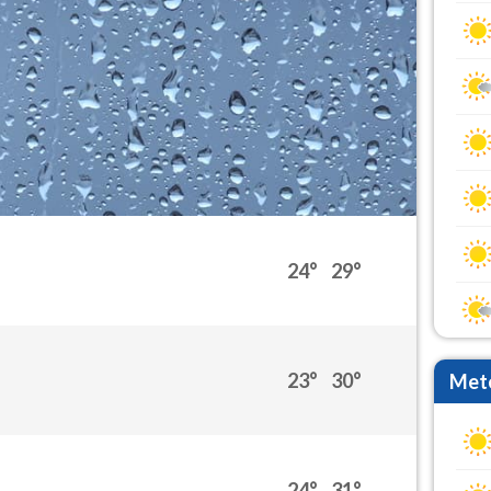
24°
29°
23°
30°
Mete
24°
31°