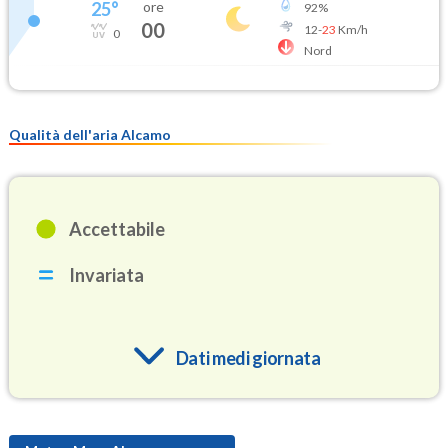
25
°
ore
92
%
00
12
-
23
Km/h
0
Nord
Qualità dell'aria Alcamo
Accettabile
Invariata
Dati medi giornata
O3