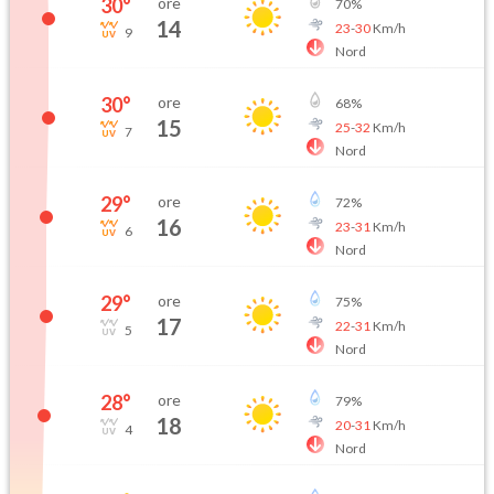
30
°
ore
70
%
14
23
-
30
Km/h
9
Nord
30
°
ore
68
%
15
25
-
32
Km/h
7
Nord
29
°
ore
72
%
16
23
-
31
Km/h
6
Nord
29
°
ore
75
%
17
22
-
31
Km/h
5
Nord
28
°
ore
79
%
18
20
-
31
Km/h
4
Nord