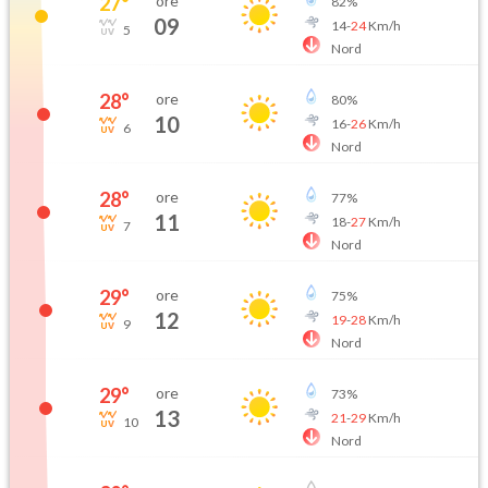
27
°
ore
82
%
09
14
-
24
Km/h
5
Nord
28
°
ore
80
%
10
16
-
26
Km/h
6
Nord
28
°
ore
77
%
11
18
-
27
Km/h
7
Nord
29
°
ore
75
%
12
19
-
28
Km/h
9
Nord
29
°
ore
73
%
13
21
-
29
Km/h
10
Nord