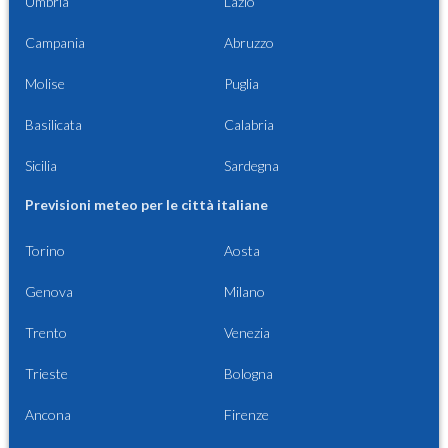
Umbria
Lazio
Campania
Abruzzo
Molise
Puglia
Basilicata
Calabria
Sicilia
Sardegna
Previsioni meteo per le città italiane
Torino
Aosta
Genova
Milano
Trento
Venezia
Trieste
Bologna
Ancona
Firenze