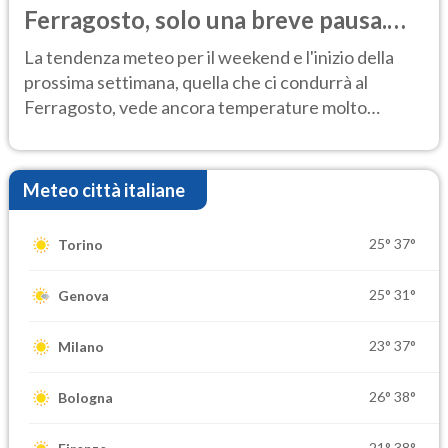
Ferragosto, solo una breve pausa.
Ecco dove
La tendenza meteo per il weekend e l'inizio della
prossima settimana, quella che ci condurrà al
Ferragosto, vede ancora temperature molto
elevate
Meteo città italiane
25°
37°
Torino
25°
31°
Genova
23°
37°
Milano
26°
38°
Bologna
21°
38°