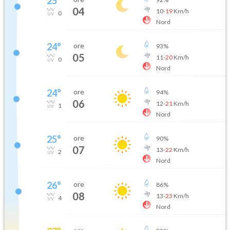
25
°
04
10
-
19
Km/h
0
Nord
24
°
ore
93
%
05
11
-
20
Km/h
0
Nord
24
°
ore
94
%
06
12
-
21
Km/h
1
Nord
25
°
ore
90
%
07
13
-
22
Km/h
2
Nord
26
°
ore
86
%
08
13
-
23
Km/h
4
Nord