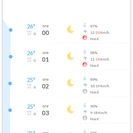
26
°
ore
87
%
00
12
-
20
Km/h
0
Nord
26
°
ore
88
%
01
11
-
19
Km/h
0
Nord
25
°
ore
89
%
02
10
-
19
Km/h
0
Nord
25
°
ore
90
%
03
9
-
18
Km/h
0
Nord
ore
92
%