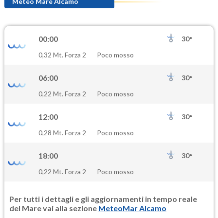
76.9
(Ozono)
Meteo Mare Alcamo
NO2
2.1
(Diossido di azoto)
00:00
30°
SO2
0,32 Mt. Forza 2
Poco mosso
0.5
(Anidride solforosa)
06:00
30°
PM10
0,22 Mt. Forza 2
Poco mosso
25.2
(Materia particolata)
12:00
30°
PM25
0,28 Mt. Forza 2
Poco mosso
12.7
(Materia particolata)
18:00
30°
0,22 Mt. Forza 2
Poco mosso
Per tutti i dettagli e gli aggiornamenti in tempo reale
del Mare vai alla sezione
MeteoMar Alcamo