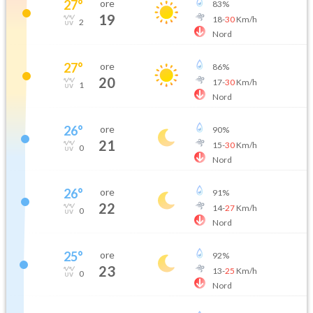
27
°
ore
83
%
19
18
-
30
Km/h
2
Nord
27
°
ore
86
%
20
17
-
30
Km/h
1
Nord
26
°
ore
90
%
21
15
-
30
Km/h
0
Nord
26
°
ore
91
%
22
14
-
27
Km/h
0
Nord
25
°
ore
92
%
23
13
-
25
Km/h
0
Nord