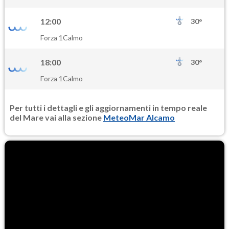
15.9
(Materia particolata)
12:00
30°
PM25
Forza 1
Calmo
9.9
(Materia particolata)
18:00
30°
Forza 1
Calmo
Per tutti i dettagli e gli aggiornamenti in tempo reale
del Mare vai alla sezione
MeteoMar Alcamo