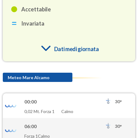
Accettabile
Invariata
Dati medi giornata
O3
80.8
(Ozono)
Meteo Mare Alcamo
NO2
2.4
(Diossido di azoto)
00:00
30°
SO2
0,02 Mt. Forza 1
Calmo
0.6
(Anidride solforosa)
06:00
30°
PM10
Forza 1
Calmo