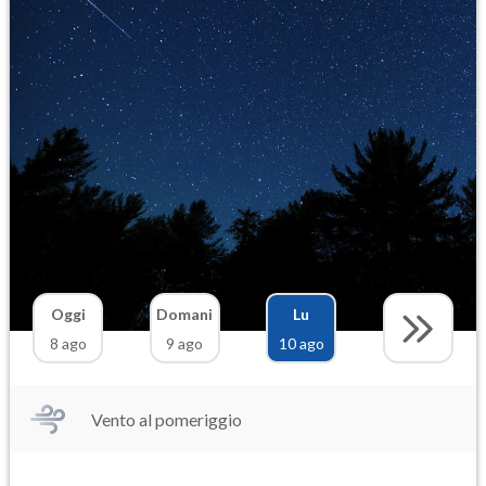
Oggi
Domani
Lu
8 ago
9 ago
10 ago
Vento al pomeriggio