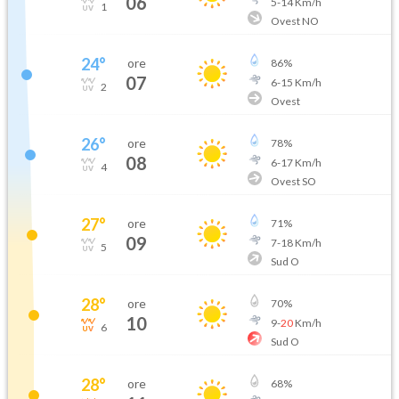
06
5
-
14
Km/h
1
Ovest NO
24
°
ore
86
%
07
6
-
15
Km/h
2
Ovest
26
°
ore
78
%
08
6
-
17
Km/h
4
Ovest SO
27
°
ore
71
%
09
7
-
18
Km/h
5
Sud O
28
°
ore
70
%
10
9
-
20
Km/h
6
Sud O
28
°
ore
68
%