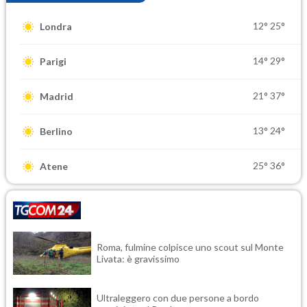
12°
25°
Londra
14°
29°
Parigi
21°
37°
Madrid
13°
24°
Berlino
25°
36°
Atene
Roma, fulmine colpisce uno scout sul Monte
Livata: è gravissimo
Ultraleggero con due persone a bordo