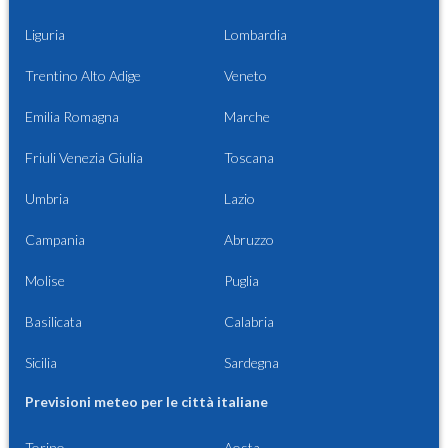
Liguria
Lombardia
Trentino Alto Adige
Veneto
Emilia Romagna
Marche
Friuli Venezia Giulia
Toscana
Umbria
Lazio
Campania
Abruzzo
Molise
Puglia
Basilicata
Calabria
Sicilia
Sardegna
Previsioni meteo per le città italiane
Torino
Aosta