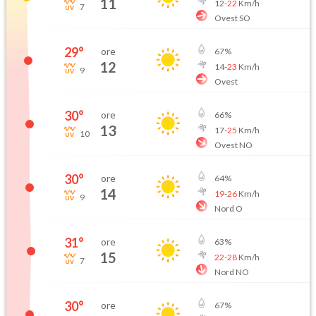
11
12
-
22
Km/h
7
Ovest SO
29
°
ore
67
%
12
14
-
23
Km/h
9
Ovest
30
°
ore
66
%
13
17
-
25
Km/h
10
Ovest NO
30
°
ore
64
%
14
19
-
26
Km/h
9
Nord O
31
°
ore
63
%
15
22
-
28
Km/h
7
Nord NO
30
°
ore
67
%