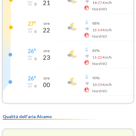
21
14
-
27
Km/h
0
Nord NO
27
°
ore
88
%
22
13
-
24
Km/h
0
Nord NO
26
°
ore
89
%
23
11
-
22
Km/h
0
Nord NO
26
°
ore
90
%
00
10
-
20
Km/h
0
Nord NO
Qualità dell'aria Alcamo