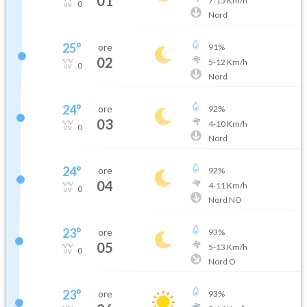
01
7
-
15
Km/h
0
Nord
25
°
ore
91
%
02
5
-
12
Km/h
0
Nord
24
°
ore
92
%
03
4
-
10
Km/h
0
Nord
24
°
ore
92
%
04
4
-
11
Km/h
0
Nord NO
23
°
ore
93
%
05
5
-
13
Km/h
0
Nord O
23
°
ore
93
%