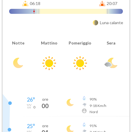
06:18
20:07
Luna calante
Notte
Mattino
Pomeriggio
Sera
26
°
ore
90
%
00
9
-
18
Km/h
0
Nord
25
°
ore
91
%