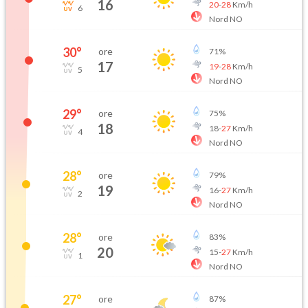
16
20
-
28
Km/h
6
Nord NO
30
°
ore
71
%
17
19
-
28
Km/h
5
Nord NO
29
°
ore
75
%
18
18
-
27
Km/h
4
Nord NO
28
°
ore
79
%
19
16
-
27
Km/h
2
Nord NO
28
°
ore
83
%
20
15
-
27
Km/h
1
Nord NO
27
°
ore
87
%