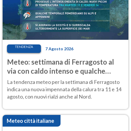
TENDENZA
7 Agosto 2026
Meteo: settimana di Ferragosto al
via con caldo intenso e qualche
temporale
La tendenza meteo per la settimana di Ferragosto
indica una nuova impennata della calura tra 11 e 14
agosto, con nuovi rialzi anche al Nord.
Meteo città italiane