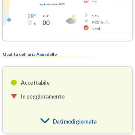
Est
moderata
(
4mm
-
70
%)
28
°
ore
59
%
00
9
-
22
Km/h
0
Nord E
Qualità dell'aria Agnadello
Accettabile
In peggioramento
Dati medi giornata