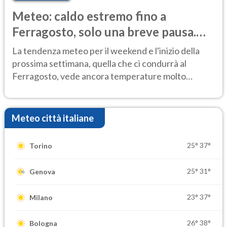
Meteo: caldo estremo fino a
Ferragosto, solo una breve pausa.
Ecco dove
La tendenza meteo per il weekend e l'inizio della
prossima settimana, quella che ci condurrà al
Ferragosto, vede ancora temperature molto
elevate
Meteo città italiane
25°
37°
Torino
25°
31°
Genova
23°
37°
Milano
26°
38°
Bologna