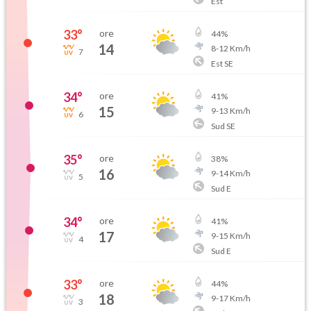
Est
33
°
ore
44
%
14
8
-
12
Km/h
7
Est SE
34
°
ore
41
%
15
9
-
13
Km/h
6
Sud SE
35
°
ore
38
%
16
9
-
14
Km/h
5
Sud E
34
°
ore
41
%
17
9
-
15
Km/h
4
Sud E
33
°
ore
44
%
18
9
-
17
Km/h
3