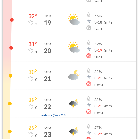
Sud E
32
°
ore
46
%
19
8
-
18
Km/h
2
Sud E
31
°
ore
49
%
20
8
-
19
Km/h
1
Sud E
30
°
ore
52
%
21
8
-
21
Km/h
0
Est SE
29
°
ore
55
%
22
8
-
21
Km/h
0
Est SE
moderata
(
4mm
-
70
%)
29
°
ore
57
%
23
9
-
22
Km/h
0