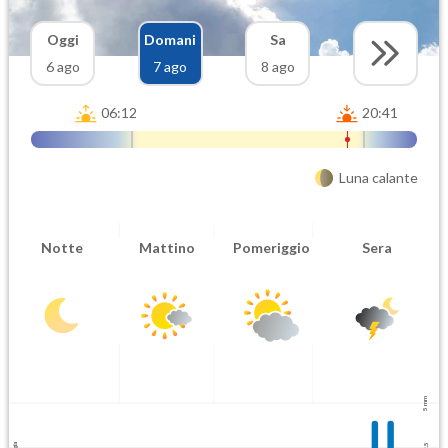
Oggi
Domani
Sa
6 ago
7 ago
8 ago
06:12
20:41
Luna calante
Notte
Mattino
Pomeriggio
Sera
5 mm
2.5