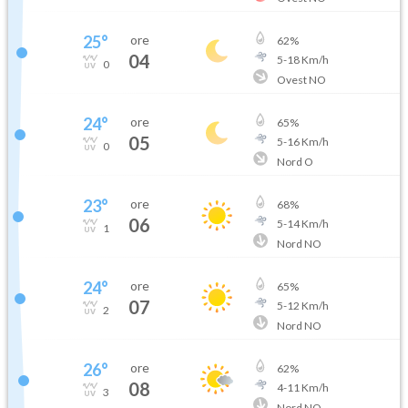
25
°
ore
62
%
04
5
-
18
Km/h
0
Ovest NO
24
°
ore
65
%
05
5
-
16
Km/h
0
Nord O
23
°
ore
68
%
06
5
-
14
Km/h
1
Nord NO
24
°
ore
65
%
07
5
-
12
Km/h
2
Nord NO
26
°
ore
62
%
08
4
-
11
Km/h
3
Nord NO