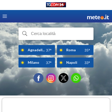
Agnadell...
Roma
37°
35°
Milano
Napoli
37°
33°