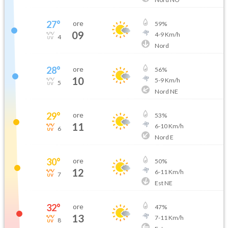
27
°
ore
59
%
09
4
-
9
Km/h
4
Nord
28
°
ore
56
%
10
5
-
9
Km/h
5
Nord NE
29
°
ore
53
%
11
6
-
10
Km/h
6
Nord E
30
°
ore
50
%
12
6
-
11
Km/h
7
Est NE
32
°
ore
47
%
13
7
-
11
Km/h
8