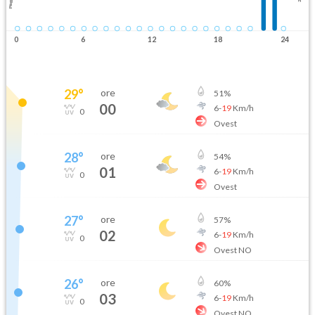
Pioggia
0
6
12
18
24
29
°
ore
51
%
00
6
-
19
Km/h
0
Ovest
28
°
ore
54
%
01
6
-
19
Km/h
0
Ovest
27
°
ore
57
%
02
6
-
19
Km/h
0
Ovest NO
26
°
ore
60
%
03
6
-
19
Km/h
0
Ovest NO