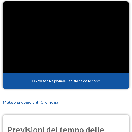
O3
92.4
(Ozono)
NO2
7.6
(Diossido di azoto)
SO2
0.6
(Anidride solforosa)
PM10
21.2
(Materia particolata)
TG Meteo Regionale
-
edizione delle 15:21
PM25
11.7
(Materia particolata)
Meteo provincia di Cremona
Previsioni del tempo delle