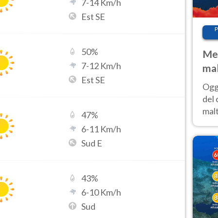
7
-
14
Km/h
Est SE
P
50
%
Met
7
-
12
Km/h
mal
Est SE
nub
Oggi
es
del 
malt
47
%
estr
6
-
11
Km/h
prev
Sud E
43
%
6
-
10
Km/h
Sud