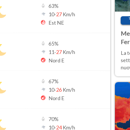
63
%
10
-
27
Km/h
Est NE
Met
Fer
65
%
int
11
-
27
Km/h
La 
sett
Nord E
nuov
11 e
67
%
anc
10
-
26
Km/h
Nord E
70
%
10
-
24
Km/h