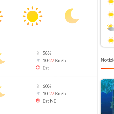
58
%
Notizi
10
-
27
Km/h
Est
60
%
10
-
27
Km/h
Est NE