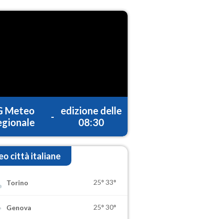
G Meteo
edizione delle
-
gionale
08:30
o città italiane
25°
33°
Torino
25°
30°
Genova