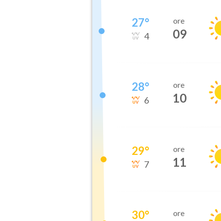
27
°
ore
09
4
28
°
ore
10
6
29
°
ore
11
7
30
°
ore