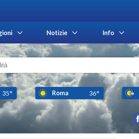
ioni
Notizie
Info
Roma
35°
36°