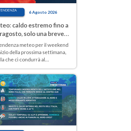
TENDENZA
6 Agosto 2026
eo: caldo estremo fino a
ragosto, solo una breve
sa. Ecco dove
tendenza meteo per il weekend
inizio della prossima settimana,
la che ci condurrà al
ragosto, vede ancora
perature molto elevate