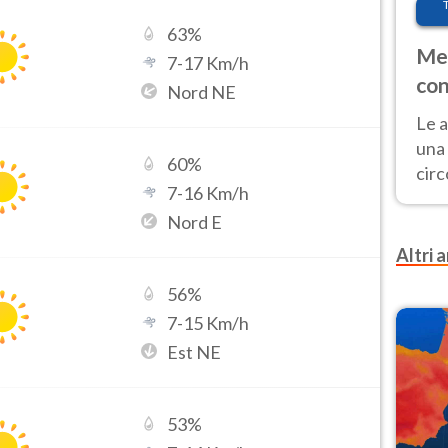
63
%
Met
7
-
17
Km/h
con
Nord NE
Le a
una 
60
%
cir
7
-
16
Km/h
del 
Nord E
gior
Fer
Altri a
56
%
7
-
15
Km/h
Est NE
53
%