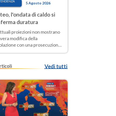
TENDENZA
5 Agosto 2026
eo, l'ondata di caldo si
ferma duratura
ttuali proiezioni non mostrano
vera modifica della
colazione con una prosecuzione
caldo fuori scala per molti
ni, compresa la settimana di
ragosto
rticoli
Vedi tutti