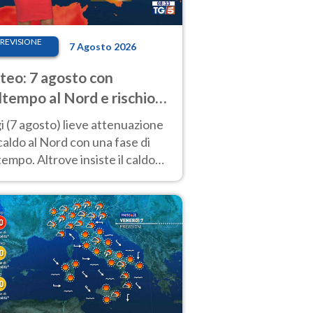
REVISIONE
7 Agosto 2026
eo: 7 agosto con
tempo al Nord e rischio
ifragi. Altrove caldo
 (7 agosto) lieve attenuazione
tremo
caldo al Nord con una fase di
empo. Altrove insiste il caldo
emo con picchi di 40°C. Le
isioni