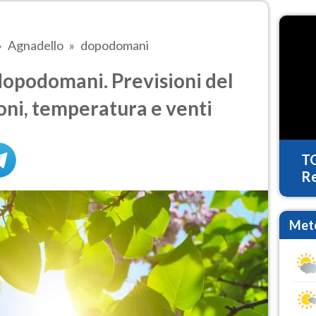
Agnadello
dopodomani
opodomani. Previsioni del
oni, temperatura e venti
T
Re
Mete