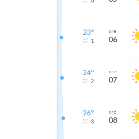
0
23
°
ore
06
1
24
°
ore
07
2
26
°
ore
08
3