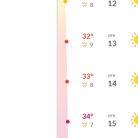
12
8
32
°
ore
13
9
33
°
ore
14
8
34
°
ore
15
7