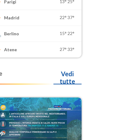
13°
25°
Parigi
22°
37°
Madrid
15°
22°
Berlino
27°
33°
Atene
e
Vedi
tutte