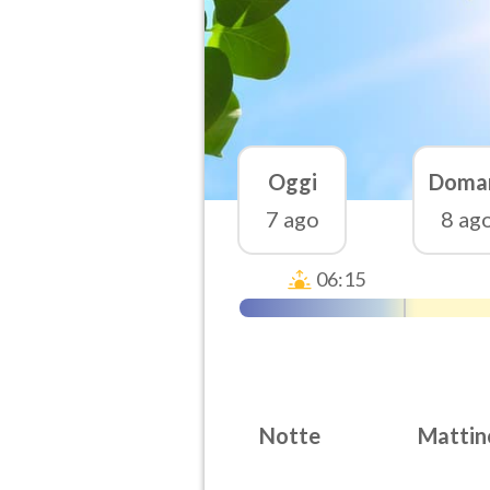
Oggi
Doma
7 ago
8 ag
06:15
Notte
Mattin