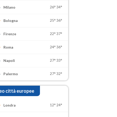
26°
34°
Milano
25°
36°
Bologna
22°
37°
Firenze
24°
36°
Roma
27°
33°
Napoli
27°
32°
Palermo
o città europee
12°
24°
Londra