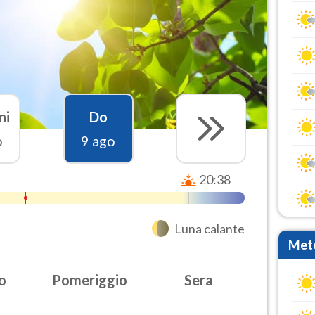
ni
Do
o
9 ago
20:38
Luna calante
Mete
o
Pomeriggio
Sera