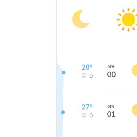
28
°
ore
00
0
27
°
ore
01
0