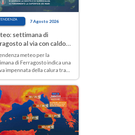
TENDENZA
7 Agosto 2026
eo: settimana di
ragosto al via con caldo
enso e qualche temporale
tendenza meteo per la
imana di Ferragosto indica una
a impennata della calura tra
 14 agosto, con nuovi rialzi
he al Nord.