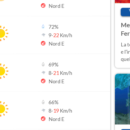
Nord E
Met
72
%
Fer
9
-
22
Km/h
pau
Nord E
La 
e l'
quel
69
%
Fer
8
-
21
Km/h
tem
Nord E
66
%
8
-
19
Km/h
Nord E