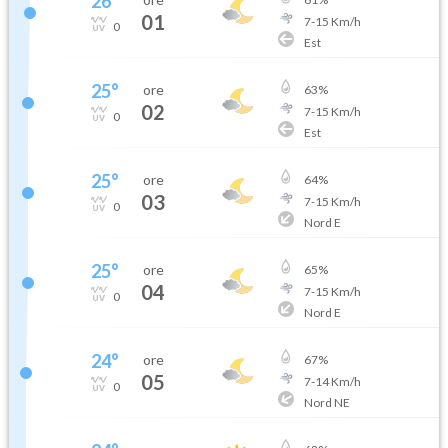
26
°
01
7
-
15
Km/h
0
Est
25
°
ore
63
%
02
7
-
15
Km/h
0
Est
25
°
ore
64
%
03
7
-
15
Km/h
0
Nord E
25
°
ore
65
%
04
7
-
15
Km/h
0
Nord E
24
°
ore
67
%
05
7
-
14
Km/h
0
Nord NE