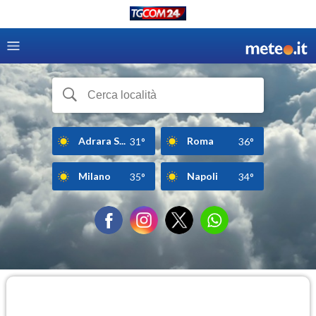
Adrara S...
Roma
31°
36°
Milano
Napoli
35°
34°