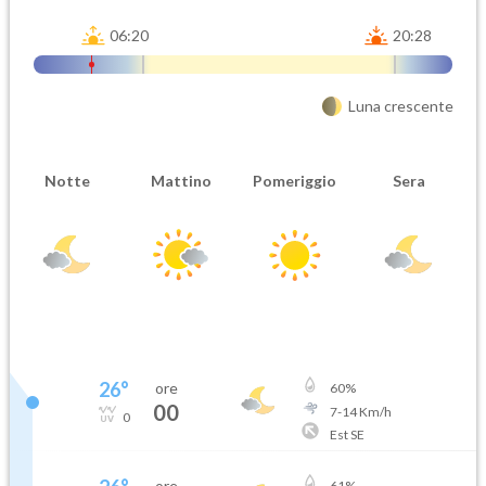
06:20
20:28
Luna crescente
Notte
Mattino
Pomeriggio
Sera
26
°
ore
60
%
00
7
-
14
Km/h
0
Est SE
ore
61
%