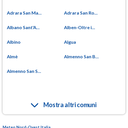
Adrara San Ma...
Adrara San Ro...
Albano Sant'A...
Alben-Oltre i...
Albino
Algua
Almè
Almenno San B...
Almenno San S...
Mostra altri comuni
Meteo Nord-Ovest Italia