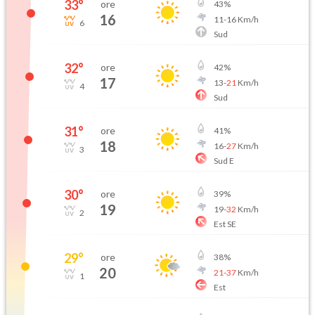
33
°
ore
43
%
16
11
-
16
Km/h
6
Sud
32
°
ore
42
%
17
13
-
21
Km/h
4
Sud
31
°
ore
41
%
18
16
-
27
Km/h
3
Sud E
30
°
ore
39
%
19
19
-
32
Km/h
2
Est SE
29
°
ore
38
%
20
21
-
37
Km/h
1
Est