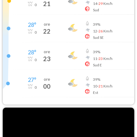
21
14
-
29
Km/h
0
Sud
28
°
ore
39
%
22
12
-
26
Km/h
0
Sud SE
28
°
ore
39
%
23
11
-
23
Km/h
0
Sud E
27
°
ore
39
%
00
10
-
21
Km/h
0
Est