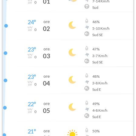
01
7
-
14
Km/h
0
Sud
24
°
ore
46
%
02
5
-
10
Km/h
0
Sud SE
23
°
ore
47
%
03
3
-
7
Km/h
0
Sud SE
23
°
ore
48
%
04
3
-
8
Km/h
0
Sud E
22
°
ore
49
%
05
4
-
8
Km/h
0
Sud E
21
°
ore
50
%