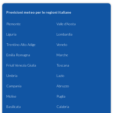
Previsioni meteo per le regioni italiane
Piemonte
Valle d'Aosta
Liguria
Lombardia
Trentino Alto Adige
Veneto
Emilia Romagna
Marche
Friuli Venezia Giulia
Toscana
Umbria
Lazio
Campania
Abruzzo
Molise
Puglia
Basilicata
Calabria