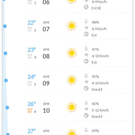
06
4
-
9
Km/h
1
Est SE
22
°
ore
48
%
07
4
-
9
Km/h
2
Est
23
°
ore
47
%
08
4
-
10
Km/h
4
Est
24
°
ore
45
%
09
4
-
10
Km/h
5
Nord E
26
°
ore
42
%
10
5
-
12
Km/h
6
Nord E
27
°
ore
39
%