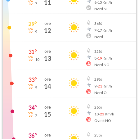
11
6
-
15
Km/h
7
Nord NE
29
°
ore
36
%
12
7
-
17
Km/h
9
Nord
31
°
ore
32
%
13
8
-
19
Km/h
10
Nord NO
33
°
ore
29
%
14
9
-
21
Km/h
9
Nord O
34
°
ore
26
%
15
10
-
23
Km/h
7
Ovest NO
36
°
ore
23
%