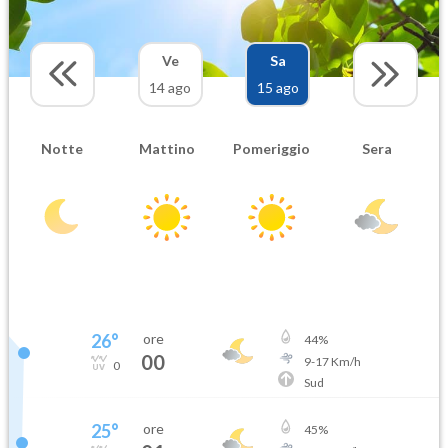
Ve
Sa
14 ago
15 ago
Notte
Mattino
Pomeriggio
Sera
26
°
ore
44
%
00
9
-
17
Km/h
0
Sud
25
°
ore
45
%