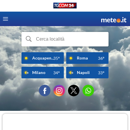
Acquapen...
Roma
35°
36°
Milano
Napoli
34°
33°