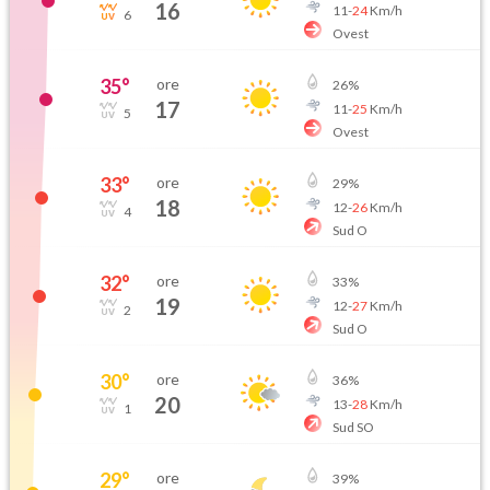
16
11
-
24
Km/h
6
Ovest
35
°
ore
26
%
17
11
-
25
Km/h
5
Ovest
33
°
ore
29
%
18
12
-
26
Km/h
4
Sud O
32
°
ore
33
%
19
12
-
27
Km/h
2
Sud O
30
°
ore
36
%
20
13
-
28
Km/h
1
Sud SO
29
°
ore
39
%