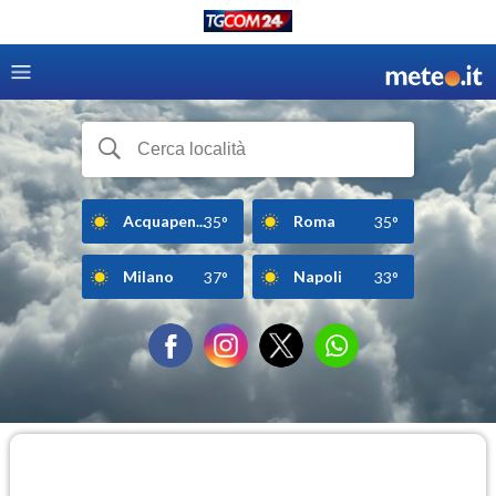
Acquapen...
Roma
35°
35°
Milano
Napoli
37°
33°