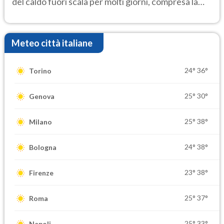
del caldo fuori scala per molti giorni, compresa la
settimana di Ferragosto
Meteo città italiane
24°
36°
Torino
25°
30°
Genova
25°
38°
Milano
24°
38°
Bologna
23°
38°
Firenze
25°
37°
Roma
25°
33°
Napoli