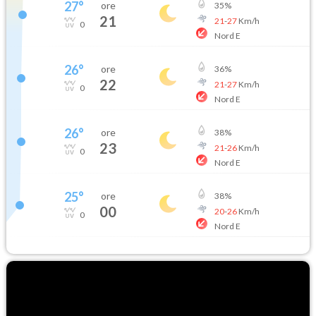
27
°
ore
35
%
21
21
-
27
Km/h
0
Nord E
26
°
ore
36
%
22
21
-
27
Km/h
0
Nord E
26
°
ore
38
%
23
21
-
26
Km/h
0
Nord E
25
°
ore
38
%
00
20
-
26
Km/h
0
Nord E