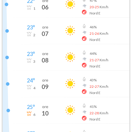
22
°
ore
47
%
06
20
-
25
Km/h
1
Nord E
23
°
ore
46
%
07
21
-
26
Km/h
2
Nord E
23
°
ore
44
%
08
21
-
27
Km/h
3
Nord E
24
°
ore
43
%
09
22
-
27
Km/h
4
Nord E
25
°
ore
41
%
10
22
-
28
Km/h
6
Nord E