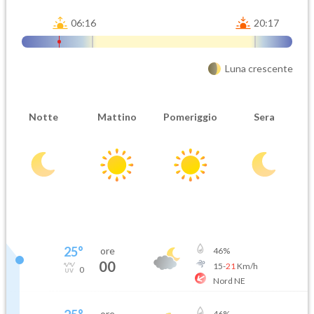
06:16
20:17
Luna crescente
Notte
Mattino
Pomeriggio
Sera
25
°
ore
46
%
00
15
-
21
Km/h
0
Nord NE
ore
46
%