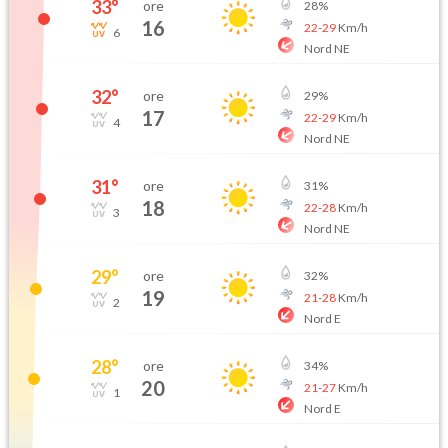
33
°
ore
28
%
16
22
-
29
Km/h
6
Nord NE
32
°
ore
29
%
17
22
-
29
Km/h
4
Nord NE
31
°
ore
31
%
18
22
-
28
Km/h
3
Nord NE
29
°
ore
32
%
19
21
-
28
Km/h
2
Nord E
28
°
ore
34
%
20
21
-
27
Km/h
1
Nord E