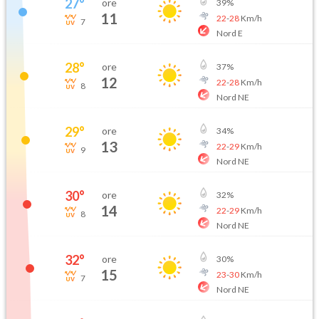
27
°
ore
39
%
11
22
-
28
Km/h
7
Nord E
28
°
ore
37
%
12
22
-
28
Km/h
8
Nord NE
29
°
ore
34
%
13
22
-
29
Km/h
9
Nord NE
30
°
ore
32
%
14
22
-
29
Km/h
8
Nord NE
32
°
ore
30
%
15
23
-
30
Km/h
7
Nord NE