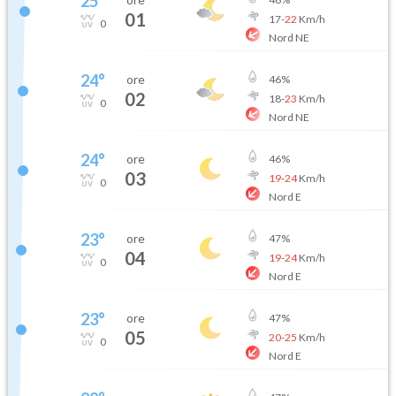
25
°
01
17
-
22
Km/h
0
Nord NE
24
°
ore
46
%
02
18
-
23
Km/h
0
Nord NE
24
°
ore
46
%
03
19
-
24
Km/h
0
Nord E
23
°
ore
47
%
04
19
-
24
Km/h
0
Nord E
23
°
ore
47
%
05
20
-
25
Km/h
0
Nord E