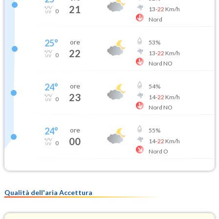
21
13
-
22
Km/h
0
Nord
25
°
ore
53
%
22
13
-
22
Km/h
0
Nord NO
24
°
ore
54
%
23
14
-
22
Km/h
0
Nord NO
24
°
ore
55
%
00
14
-
22
Km/h
0
Nord O
Qualità dell'aria Accettura