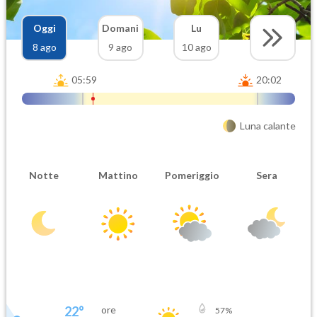
Oggi
Domani
Lu
8 ago
9 ago
10 ago
05:59
20:02
Luna calante
Notte
Mattino
Pomeriggio
Sera
22
°
ore
57
%