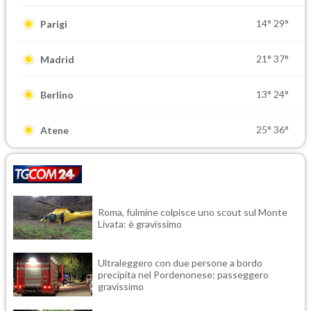
14°
29°
Parigi
21°
37°
Madrid
13°
24°
Berlino
25°
36°
Atene
Roma, fulmine colpisce uno scout sul Monte
Livata: è gravissimo
Ultraleggero con due persone a bordo
precipita nel Pordenonese: passeggero
gravissimo