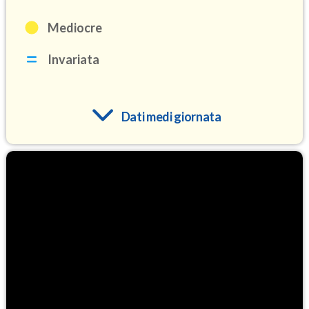
Mediocre
Invariata
Dati medi giornata
O3
96.4
(Ozono)
NO2
1.4
(Diossido di azoto)
SO2
2.8
(Anidride solforosa)
PM10