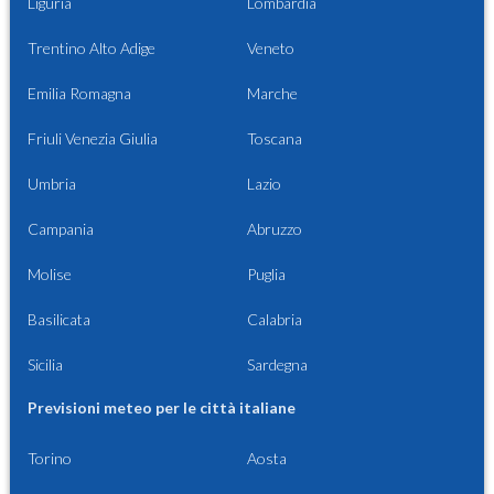
Liguria
Lombardia
Trentino Alto Adige
Veneto
Emilia Romagna
Marche
Friuli Venezia Giulia
Toscana
Umbria
Lazio
Campania
Abruzzo
Molise
Puglia
Basilicata
Calabria
Sicilia
Sardegna
Previsioni meteo per le città italiane
Torino
Aosta