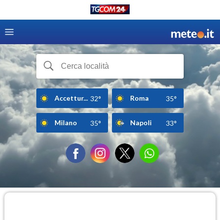
Accettur...
Roma
32°
35°
Milano
Napoli
35°
33°