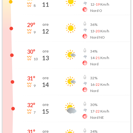
11
12
-
19
Km/h
8
Nord O
29
°
ore
36
%
12
13
-
20
Km/h
9
Nord NO
30
°
ore
34
%
13
14
-
21
Km/h
10
Nord
31
°
ore
32
%
14
16
-
22
Km/h
9
Nord
32
°
ore
30
%
15
17
-
22
Km/h
7
Nord NE
31
°
ore
34
%