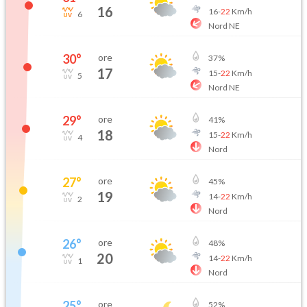
16
16
-
22
Km/h
6
Nord NE
30
°
ore
37
%
17
15
-
22
Km/h
5
Nord NE
29
°
ore
41
%
18
15
-
22
Km/h
4
Nord
27
°
ore
45
%
19
14
-
22
Km/h
2
Nord
26
°
ore
48
%
20
14
-
22
Km/h
1
Nord
25
°
ore
52
%