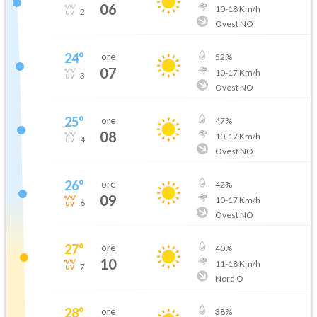
06
10
-
18
Km/h
2
Ovest NO
24
°
ore
52
%
07
10
-
17
Km/h
3
Ovest NO
25
°
ore
47
%
08
10
-
17
Km/h
4
Ovest NO
26
°
ore
42
%
09
10
-
17
Km/h
6
Ovest NO
27
°
ore
40
%
10
11
-
18
Km/h
7
Nord O
28
°
ore
38
%