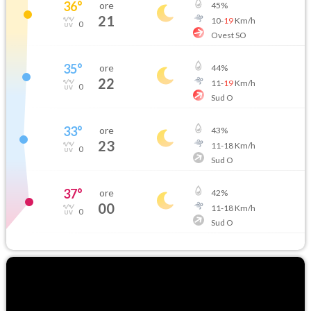
36
°
ore
45
%
21
10
-
19
Km/h
0
Ovest SO
35
°
ore
44
%
22
11
-
19
Km/h
0
Sud O
33
°
ore
43
%
23
11
-
18
Km/h
0
Sud O
37
°
ore
42
%
00
11
-
18
Km/h
0
Sud O