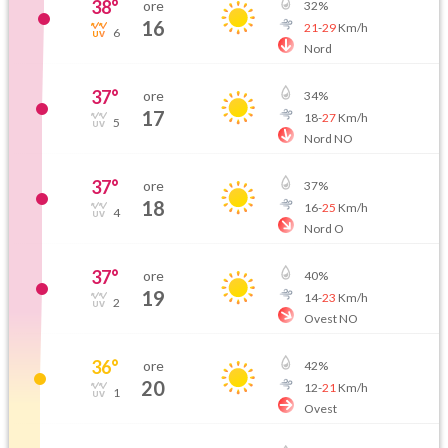
38
°
ore
32
%
16
21
-
29
Km/h
6
Nord
37
°
ore
34
%
17
18
-
27
Km/h
5
Nord NO
37
°
ore
37
%
18
16
-
25
Km/h
4
Nord O
37
°
ore
40
%
19
14
-
23
Km/h
2
Ovest NO
36
°
ore
42
%
20
12
-
21
Km/h
1
Ovest