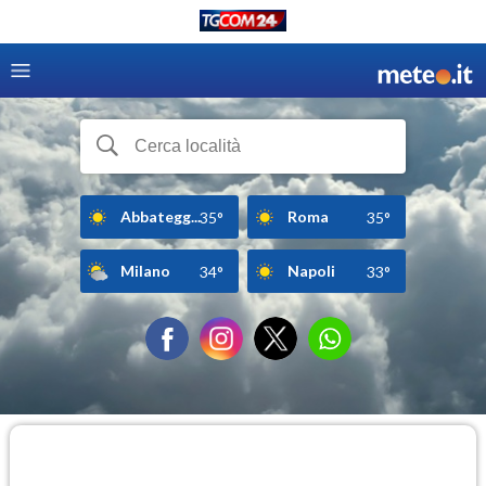
Abbategg...
Roma
35°
35°
Milano
Napoli
34°
33°