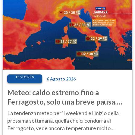
TENDENZA
6 Agosto 2026
Meteo: caldo estremo fino a
Ferragosto, solo una breve pausa.
Ecco dove
La tendenza meteo per il weekend e l'inizio della
prossima settimana, quella che ci condurrà al
Ferragosto, vede ancora temperature molto