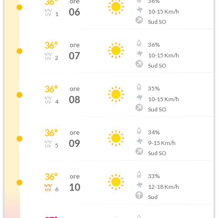
36
°
ore
38
%
06
10
-
15
Km/h
1
Sud SO
36
°
ore
36
%
07
10
-
15
Km/h
2
Sud SO
36
°
ore
35
%
08
10
-
15
Km/h
4
Sud SO
36
°
ore
34
%
09
9
-
15
Km/h
5
Sud SO
36
°
ore
33
%
10
12
-
18
Km/h
6
Sud