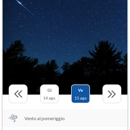
Gi
Ve
14 ago
15 ago
Vento al pomeriggio