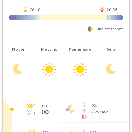
06:10
20:06
Luna crescente
Notte
Mattino
Pomeriggio
Sera
36
°
ore
40
%
00
12
-
25
Km/h
0
Sud
ore
40
%