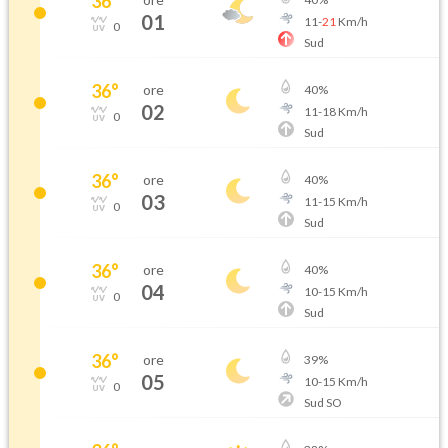
36
°
01
11
-
21
Km/h
0
Sud
36
°
ore
40
%
02
11
-
18
Km/h
0
Sud
36
°
ore
40
%
03
11
-
15
Km/h
0
Sud
36
°
ore
40
%
04
10
-
15
Km/h
0
Sud
36
°
ore
39
%
05
10
-
15
Km/h
0
Sud SO