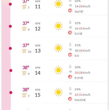
37
°
ore
32
%
11
14
-
20
Km/h
7
Sud SE
37
°
ore
32
%
12
16
-
23
Km/h
9
Est SE
37
°
ore
31
%
13
18
-
26
Km/h
10
Est
38
°
ore
30
%
14
20
-
28
Km/h
9
Est NE
38
°
ore
29
%
15
23
-
31
Km/h
7
Nord NE