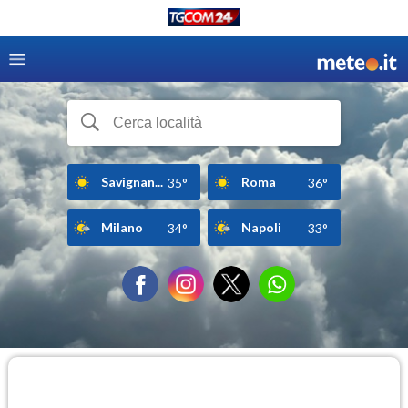
Savignan...
Roma
35°
36°
Milano
Napoli
34°
33°