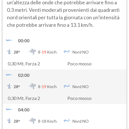
un’altezza delle onde che potrebbe arrivare fino a
0.3 metri. Venti moderati provenienti dai quadranti
nord orientali per tutta la giornata con un’intensità
che potrebbe arrivare fino a 13.1 km/h.
00:00
28
°
8-
19
Km/h
Nord NO
0,30 Mt. Forza 2
Poco mosso
02:00
28
°
8-
19
Km/h
Nord NO
0,30 Mt. Forza 2
Poco mosso
04:00
28
°
8-
18
Km/h
Nord NO