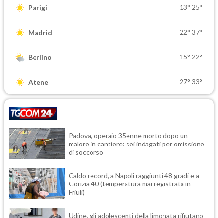
13°
25°
Parigi
22°
37°
Madrid
15°
22°
Berlino
27°
33°
Atene
Padova, operaio 35enne morto dopo un
malore in cantiere: sei indagati per omissione
di soccorso
Caldo record, a Napoli raggiunti 48 gradi e a
Gorizia 40 (temperatura mai registrata in
Friuli)
Udine, gli adolescenti della limonata rifiutano