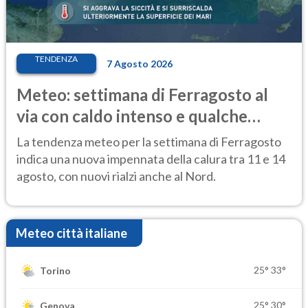
TENDENZA
7 Agosto 2026
Meteo: settimana di Ferragosto al
via con caldo intenso e qualche
temporale
La tendenza meteo per la settimana di Ferragosto
indica una nuova impennata della calura tra 11 e 14
agosto, con nuovi rialzi anche al Nord.
Meteo città italiane
25°
33°
Torino
25°
30°
Genova