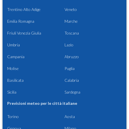
Trentino Alto Adige
Veneto
Emilia Romagna
Marche
Friuli Venezia Giulia
Toscana
Umbria
Lazio
Campania
Abruzzo
Molise
Puglia
Basilicata
Calabria
Sicilia
Sardegna
Previsioni meteo per le città italiane
Torino
Aosta
Genova
Milano