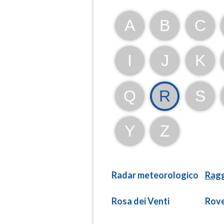
A
B
C
I
J
K
Q
R
S
Y
Z
Radar meteorologico
Ragg
Rosa dei Venti
Rove