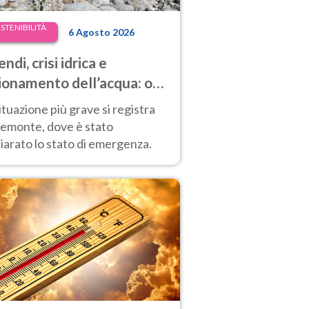
STENIBILITÀ
6 Agosto 2026
endi, crisi idrica e
ionamento dell’acqua: ora
he il Nord Italia è in
ituazione più grave si registra
ficoltà
iemonte, dove è stato
iarato lo stato di emergenza.