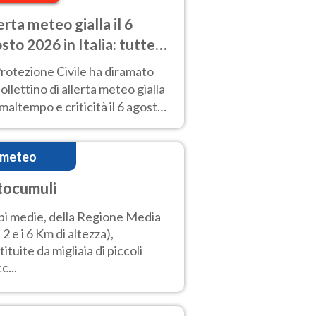
erta meteo gialla il 6
sto 2026 in Italia: tutte
regioni a rischio
rotezione Civile ha diramato
ollettino di allerta meteo gialla
maltempo e criticità il 6 agosto
 in Italia: ecco dove.
imeteo
tocumuli
i medie, della Regione Media
a 2 e i 6 Km di altezza),
tituite da migliaia di piccoli
c...