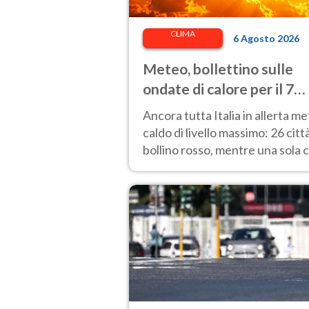
CLIMA
6 Agosto 2026
Meteo, bollettino sulle
ondate di calore per il 7
agosto 2026: 26 città da
Ancora tutta Italia in allerta m
bollino rosso in Italia
caldo di livello massimo: 26 citt
bollino rosso, mentre una sola c
passa al bollino giallo.