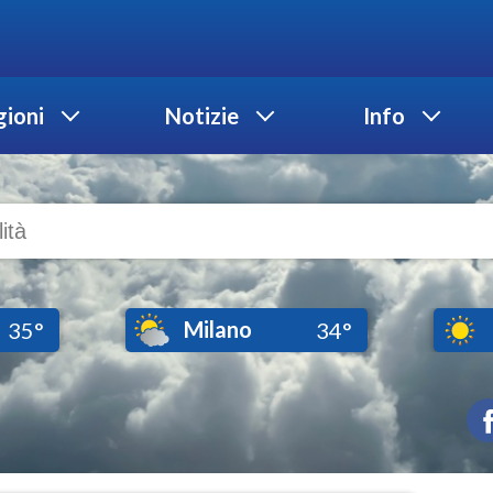
ioni
Notizie
Info
Milano
35°
34°