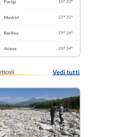
15°
23°
Parigi
21°
35°
Madrid
19°
26°
Berlino
26°
34°
Atene
rticoli
Vedi tutti