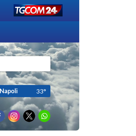
Napoli
33°