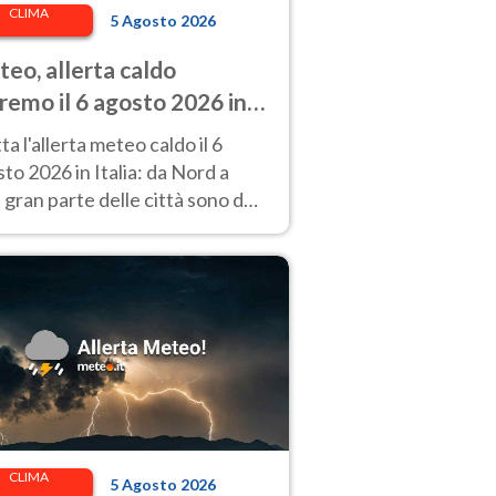
CLIMA
5 Agosto 2026
eo, allerta caldo
remo il 6 agosto 2026 in
città: Italia da bollino
ta l'allerta meteo caldo il 6
so
to 2026 in Italia: da Nord a
 gran parte delle città sono da
ino rosso.
CLIMA
5 Agosto 2026