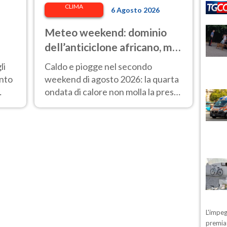
CLIMA
6 Agosto 2026
Meteo weekend: dominio
dell’anticiclone africano, ma
o"
attenzione ai temporali
li
Caldo e piogge nel secondo
intensi. Le previsioni
onto
weekend di agosto 2026: la quarta
ondata di calore non molla la presa,
.
ma arrivano i primi temporali di
stagione.
L'impeg
premiat