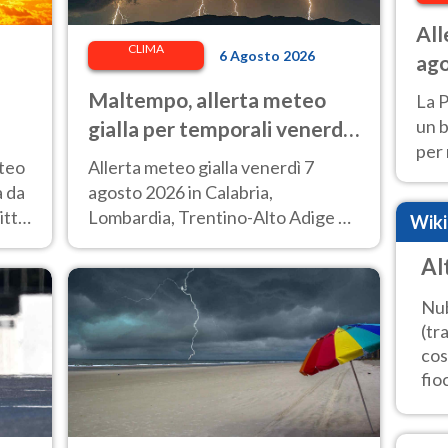
All
CLIMA
6 Agosto 2026
ago
le 
Maltempo, allerta meteo
La P
un b
gialla per temporali venerdì
per 
7 agosto: le regioni colpite
eteo
Allerta meteo gialla venerdì 7
2026
à da
agosto 2026 in Calabria,
ittà
Lombardia, Trentino-Alto Adige e
Wik
Veneto.
Al
Nub
(tr
cos
fioc