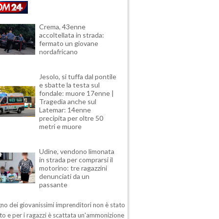
Crema, 43enne
accoltellata in strada:
fermato un giovane
nordafricano
Jesolo, si tuffa dal pontile
e sbatte la testa sul
fondale: muore 17enne |
Tragedia anche sul
Latemar: 14enne
precipita per oltre 50
metri e muore
Udine, vendono limonata
in strada per comprarsi il
motorino: tre ragazzini
denunciati da un
passante
no dei giovanissimi imprenditori non è stato
o e per i ragazzi è scattata un'ammonizione