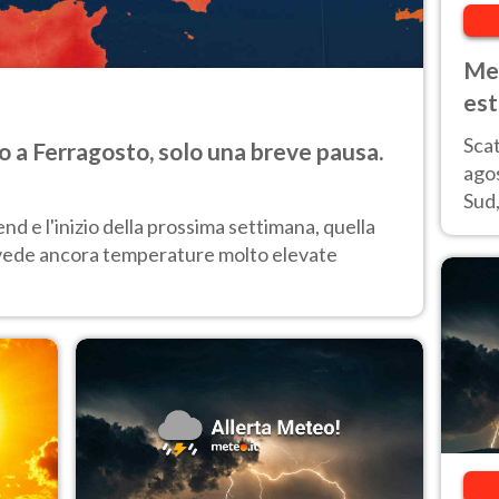
Met
est
27 
Scat
 a Ferragosto, solo una breve pausa.
ros
agos
Sud,
d e l'inizio della prossima settimana, quella
boll
 vede ancora temperature molto elevate