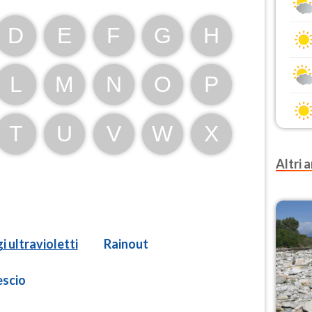
D
E
F
G
H
L
M
N
O
P
T
U
V
W
X
Altri a
i ultravioletti
Rainout
scio