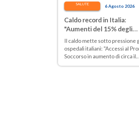
SALUTE
6 Agosto 2026
Caldo record in Italia:
"Aumenti del 15% degli
accessi al Pronto Soccors
Il caldo mette sotto pressione g
ospedali italiani: "Accessi al Pr
Soccorso in aumento di circa il
15%". Malati cronici più esposti