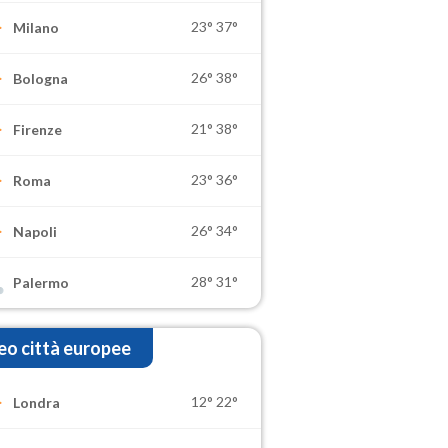
23°
37°
Milano
26°
38°
Bologna
21°
38°
Firenze
23°
36°
Roma
26°
34°
Napoli
28°
31°
Palermo
o città europee
12°
22°
Londra