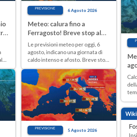
PREVISIONE
6 Agosto 2026
io
Meteo: calura fino a
tro-
Ferragosto! Breve stop al
Nord tra 7 e 9 agosto
P
Le previsioni meteo per oggi, 6
n
agosto, indicano una giornata di
Met
aldo
caldo intenso e afosto. Breve stop
ago
 Le
all'Anticiclone solo sulle regioni del
ai 
Nord.
Cal
dell
temp
inte
tre
Wik
Fo
PREVISIONE
5 Agosto 2026
Ins