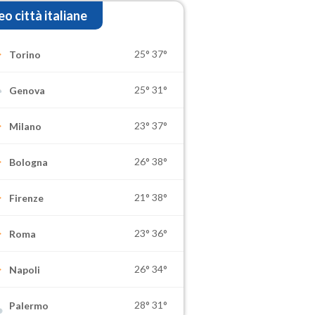
o città italiane
25°
37°
Torino
25°
31°
Genova
23°
37°
Milano
26°
38°
Bologna
21°
38°
Firenze
23°
36°
Roma
26°
34°
Napoli
28°
31°
Palermo