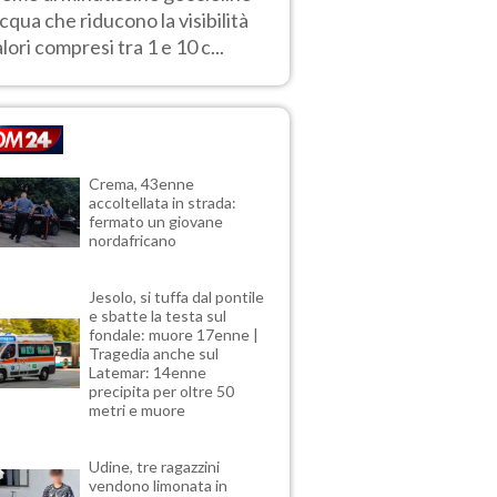
acqua che riducono la visibilità
alori compresi tra 1 e 10 c...
Crema, 43enne
accoltellata in strada:
fermato un giovane
nordafricano
Jesolo, si tuffa dal pontile
e sbatte la testa sul
fondale: muore 17enne |
Tragedia anche sul
Latemar: 14enne
precipita per oltre 50
metri e muore
Udine, tre ragazzini
vendono limonata in