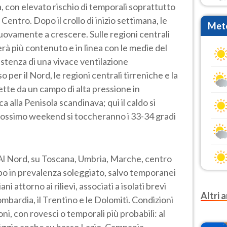
 con elevato rischio di temporali soprattutto
entro. Dopo il crollo di inizio settimana, le
Mete
ovamente a crescere. Sulle regioni centrali
terà più contenuto e in linea con le medie del
istenza di una vivace ventilazione
 per il Nord, le regioni centrali tirreniche e la
te da un campo di alta pressione in
a alla Penisola scandinava; qui il caldo si
 prossimo weekend si toccheranno i 33-34 gradi
Al Nord, su Toscana, Umbria, Marche, centro
o in prevalenza soleggiato, salvo temporanei
 attorno ai rilievi, associati a isolati brevi
Altri a
ombardia, il Trentino e le Dolomiti. Condizioni
ioni, con rovesci o temporali più probabili: al
riggio anche su basso Lazio, Campania,