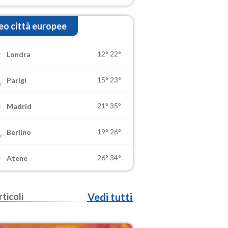
o città europee
12°
22°
Londra
15°
23°
Parigi
21°
35°
Madrid
19°
26°
Berlino
26°
34°
Atene
rticoli
Vedi tutti