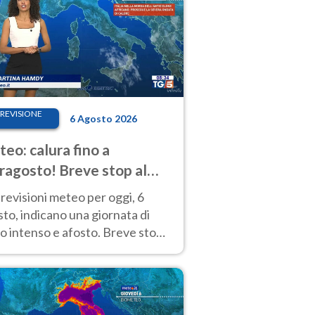
REVISIONE
6 Agosto 2026
eo: calura fino a
ragosto! Breve stop al
d tra 7 e 9 agosto
revisioni meteo per oggi, 6
to, indicano una giornata di
o intenso e afosto. Breve stop
Anticiclone solo sulle regioni del
d.