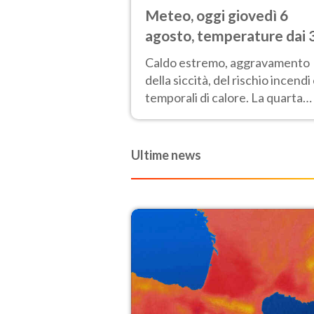
Meteo, oggi giovedì 6
agosto, temperature dai 
ai 40 gradi
Caldo estremo, aggravamento
della siccità, del rischio incendi
temporali di calore. La quarta
intensa ondata di calore non dà
tregua e durerà fino Ferragost
Ultime news