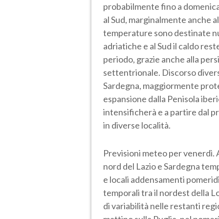
probabilmente fino a domenica,
al Sud, marginalmente anche al C
temperature sono destinate nu
adriatiche e al Sud il caldo res
periodo, grazie anche alla pers
settentrionale. Discorso diverso
Sardegna, maggiormente protet
espansione dalla Penisola iberic
intensificherà e a partire dal
in diverse località.
Previsioni meteo per venerdì. 
nord del Lazio e Sardegna temp
e locali addensamenti pomeridiani
temporali tra il nordest della L
di variabilità nelle restanti reg
mattino sulla Puglia, nel pome