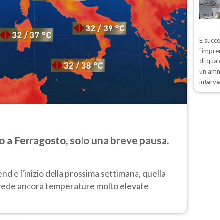
È succ
"impren
di qual
un'ammo
interve
 a Ferragosto, solo una breve pausa.
d e l'inizio della prossima settimana, quella
 vede ancora temperature molto elevate