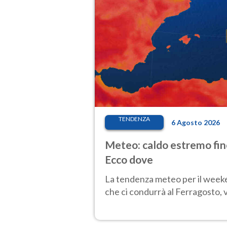
TENDENZA
6 Agosto 2026
Meteo: caldo estremo fino
Ecco dove
La tendenza meteo per il weeken
che ci condurrà al Ferragosto,