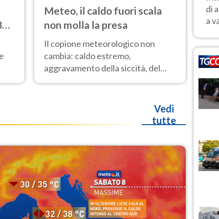
di 
Meteo, il caldo fuori scala
a v
33
non molla la presa
Il copione meteorologico non
 e
cambia: caldo estremo,
aggravamento della siccità, del
rischio incendi e temporali di
o
calore. Nessun cambiamento fino
Ferragosto
Vedi
tutte