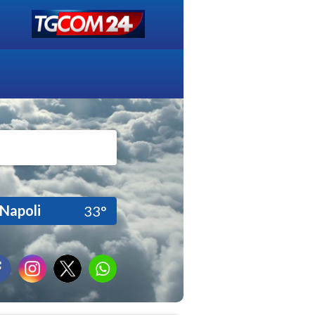
Napoli
33°