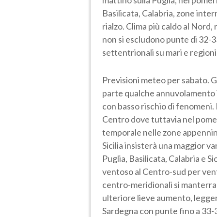
Basilicata, Calabria, zone intern
rialzo. Clima più caldo al Nord,
non si escludono punte di 32-3
settentrionali su mari e region
Previsioni meteo per sabato. G
parte qualche annuvolamento in
con basso rischio di fenomeni.
Centro dove tuttavia nel pomer
temporale nelle zone appennini
Sicilia insisterà una maggior va
Puglia, Basilicata, Calabria e Si
ventoso al Centro-sud per venti
centro-meridionali si manterr
ulteriore lieve aumento, legge
Sardegna con punte fino a 33-34°