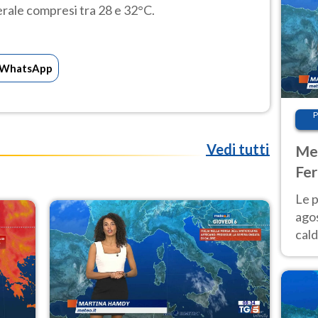
erale compresi tra 28 e 32°C.
WhatsApp
P
Vedi tutti
Met
Fer
Nor
Le p
agos
cald
all'
Nor