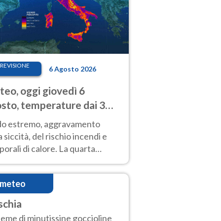
REVISIONE
6 Agosto 2026
eo, oggi giovedì 6
sto, temperature dai 33
40 gradi
do estremo, aggravamento
a siccità, del rischio incendi e
orali di calore. La quarta
nsa ondata di calore non dà
gua e durerà fino Ferragosto
imeteo
schia
ieme di minutissine goccioline