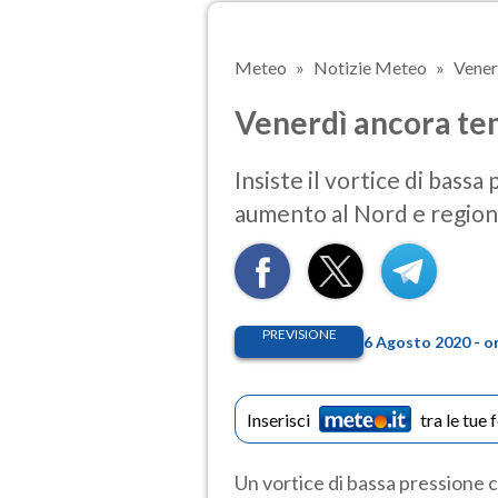
Meteo
Notizie Meteo
Vener
Venerdì ancora tem
Insiste il vortice di bass
aumento al Nord e regioni
PREVISIONE
6 Agosto 2020 - o
Inserisci
tra le tue 
Un vortice di bassa pressione 