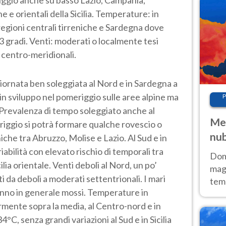
e e orientali della Sicilia. Temperature: in
 regioni centrali tirreniche e Sardegna dove
3 gradi. Venti: moderati o localmente tesi
i centro-meridionali.
iornata ben soleggiata al Nord e in Sardegna a
 sviluppo nel pomeriggio sulle aree alpine ma
P
 Prevalenza di tempo soleggiato anche al
Met
iggio si potrà formare qualche rovescio o
nub
che tra Abruzzo, Molise e Lazio. Al Sud e in
Sud
riabilità con elevato rischio di temporali tra
Doma
cilia orientale. Venti deboli al Nord, un po’
magg
 da deboli a moderati settentrionali. I mari
temp
anno in generale mossi. Temperature in
sem
rmente sopra la media, al Centro-nord e in
prev
C, senza grandi variazioni al Sud e in Sicilia