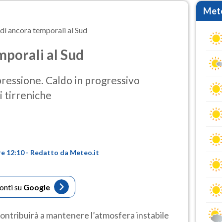
Mete
dì ancora temporali al Sud
porali al Sud
a pressione. Caldo in progressivo
 tirreniche
re 12:10 - Redatto da Meteo.it
fonti su
Google
contribuirà a mantenere l’atmosfera instabile