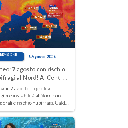
REVISIONE
6 Agosto 2026
eo: 7 agosto con rischio
ifragi al Nord! Al Centro-
 caldo estremo
ni, 7 agosto, si profila
iore instabilità al Nord con
orali e rischio nubifragi. Caldo
pre estremo al Centro-Sud. Le
isioni.