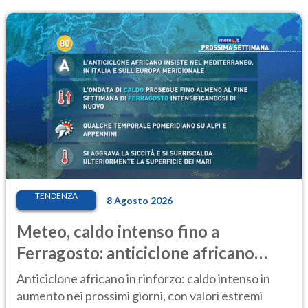
TENDENZA
8 Agosto 2026
Meteo, caldo intenso fino a
Ferragosto: anticiclone africano
ancora protagonista
Anticiclone africano in rinforzo: caldo intenso in
aumento nei prossimi giorni, con valori estremi