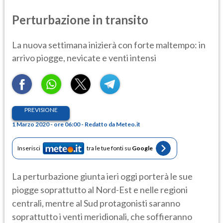
Perturbazione in transito
La nuova settimana inizierà con forte maltempo: in
arrivo piogge, nevicate e venti intensi
PREVISIONE
1 Marzo 2020 - ore 06:00 - Redatto da Meteo.it
Inserisci
tra le tue fonti su
Google
La perturbazione giunta ieri oggi porterà le sue
piogge soprattutto al Nord-Est e nelle regioni
centrali, mentre al Sud protagonisti saranno
soprattutto i venti meridionali, che soffieranno