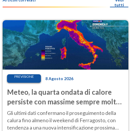
tutti
PREVISIONE
8 Agosto 2026
Meteo, la quarta ondata di calore
persiste con massime sempre molto
elevate
Gli ultimi dati confermano il proseguimento della
calura fino almeno il weekend di Ferragosto, con
tendenza a una nuova intensificazione prossima