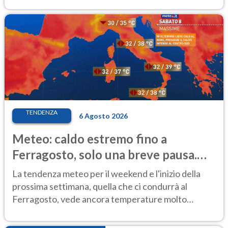
TENDENZA
6 Agosto 2026
Meteo: caldo estremo fino a
Ferragosto, solo una breve pausa.
Ecco dove
La tendenza meteo per il weekend e l'inizio della
prossima settimana, quella che ci condurrà al
Ferragosto, vede ancora temperature molto
elevate