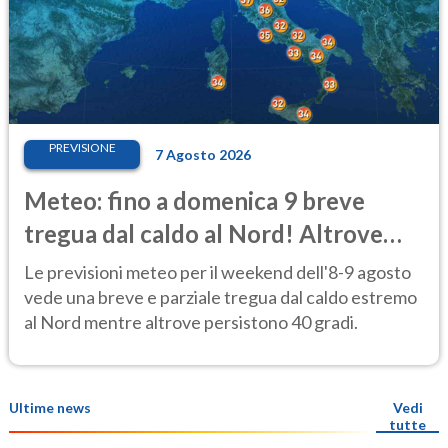
PREVISIONE
7 Agosto 2026
Meteo: fino a domenica 9 breve
tregua dal caldo al Nord! Altrove
calura e afa
Le previsioni meteo per il weekend dell'8-9 agosto
vede una breve e parziale tregua dal caldo estremo
al Nord mentre altrove persistono 40 gradi.
Ultime news
Vedi
tutte