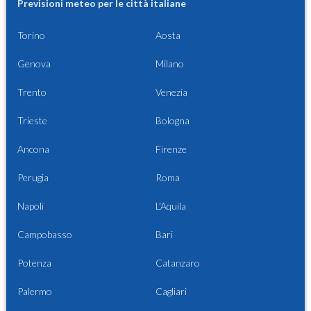
Previsioni meteo per le città italiane
Torino
Aosta
Genova
Milano
Trento
Venezia
Trieste
Bologna
Ancona
Firenze
Perugia
Roma
Napoli
L'Aquila
Campobasso
Bari
Potenza
Catanzaro
Palermo
Cagliari