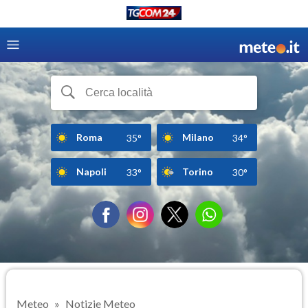
Roma
Milano
35°
34°
Napoli
Torino
33°
30°
Meteo
Notizie Meteo