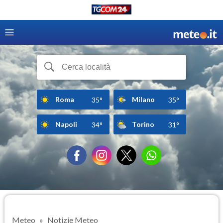
Roma
Milano
35°
35°
Napoli
Torino
34°
31°
Meteo
Notizie Meteo