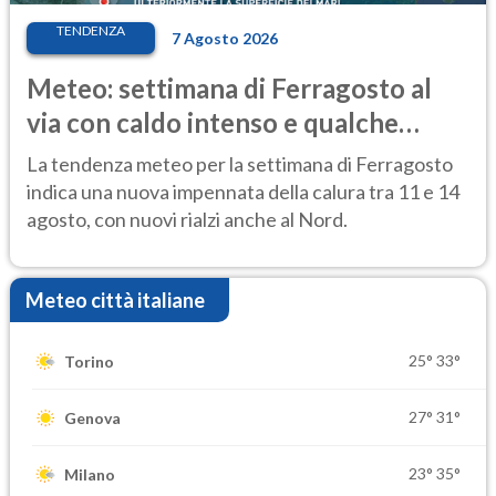
TENDENZA
7 Agosto 2026
Meteo: settimana di Ferragosto al
via con caldo intenso e qualche
temporale
La tendenza meteo per la settimana di Ferragosto
indica una nuova impennata della calura tra 11 e 14
agosto, con nuovi rialzi anche al Nord.
Meteo città italiane
25°
33°
Torino
27°
31°
Genova
23°
35°
Milano