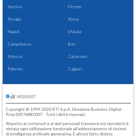
Ancona
Firenze
Perugia
Roma
Napoli
L'Aquila
Campobasso
Bari
Potenza
Catanzaro
Palermo
Cagliari
Copyright © 1999-2020 RTI S.p.A. Direzione Business Digital -
P.Iva 03976881007 - Tutti i diritti riservati.
Rispetto ai contenuti e ai dati personali trasmessi e/o riprodotti è
vietata ogni utilizzazione funzionale all'addestramento di sistemi
di intelligenza artificiale generativa. È altresì fatto divieto