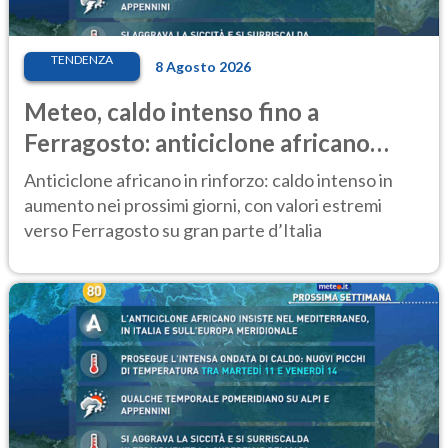
TENDENZA
8 Agosto 2026
Meteo, caldo intenso fino a
Ferragosto: anticiclone africano
ancora protagonista
Anticiclone africano in rinforzo: caldo intenso in
aumento nei prossimi giorni, con valori estremi
verso Ferragosto su gran parte d’Italia