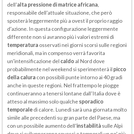
dell’
alta pressione di matrice africana
,
responsabile dell’attuale situazione, che però
sposterà leggermente più a ovest il proprio raggio
d’azione. In questa configurazione leggermente
differente non si avranno più i valori estremi di
temperatura
osservati nei giorni scorsi sulle regioni
meridionali, ma in compenso verrà favorita
un’intensificazione del
caldo
al Nord dove
probabilmente nel weekend si sperimenterà il
picco
della calura
con possibili punte intorno ai 40 gradi
anche in queste regioni. Nel frattempo le piogge
continueranno a tenersi lontane dall’Italia dove è
atteso al massimo solo qualche
sporadico
temporale
di calore. Lunedì sarà una giornata molto
simile alle precedenti su gran parte del Paese, ma
con un possibile aumento dell’
instabilità
sulle Alpi
dove si svilupperanno rovesci e temporali un po’ più