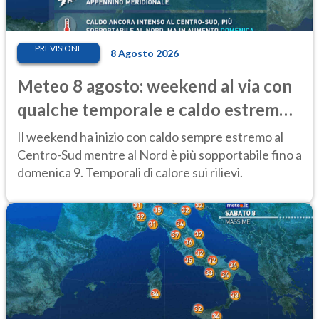
PREVISIONE
8 Agosto 2026
Meteo 8 agosto: weekend al via con
qualche temporale e caldo estremo
al Centro-Sud
Il weekend ha inizio con caldo sempre estremo al
Centro-Sud mentre al Nord è più sopportabile fino a
domenica 9. Temporali di calore sui rilievi.