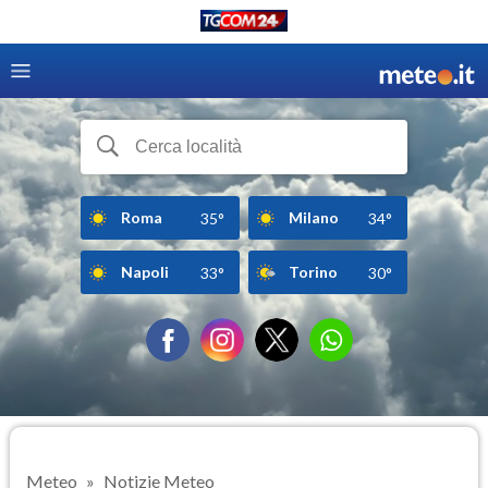
Roma
Milano
35°
34°
Napoli
Torino
33°
30°
Meteo
Notizie Meteo