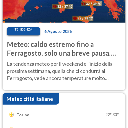
TENDENZA
6 Agosto 2026
Meteo: caldo estremo fino a
Ferragosto, solo una breve pausa.
Ecco dove
La tendenza meteo per il weekend e l'inizio della
prossima settimana, quella che ci condurrà al
Ferragosto, vede ancora temperature molto
elevate
Meteo città italiane
22°
33°
Torino