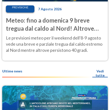
PREVISIONE
7 Agosto 2026
Meteo: fino a domenica 9 breve
tregua dal caldo al Nord! Altrove
calura e afa
Le previsioni meteo per il weekend dell'8-9 agosto
vede una breve e parziale tregua dal caldo estremo
al Nord mentre altrove persistono 40 gradi.
Ultime news
Vedi
tutte