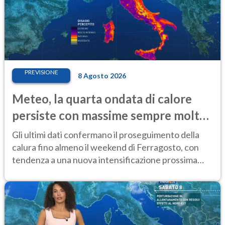
PREVISIONE
8 Agosto 2026
Meteo, la quarta ondata di calore
persiste con massime sempre molto
elevate
Gli ultimi dati confermano il proseguimento della
calura fino almeno il weekend di Ferragosto, con
tendenza a una nuova intensificazione prossima
settimana