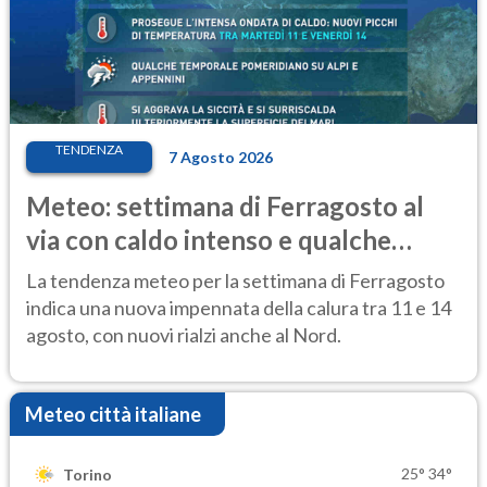
TENDENZA
7 Agosto 2026
Meteo: settimana di Ferragosto al
via con caldo intenso e qualche
temporale
La tendenza meteo per la settimana di Ferragosto
indica una nuova impennata della calura tra 11 e 14
agosto, con nuovi rialzi anche al Nord.
Meteo città italiane
25°
34°
Torino