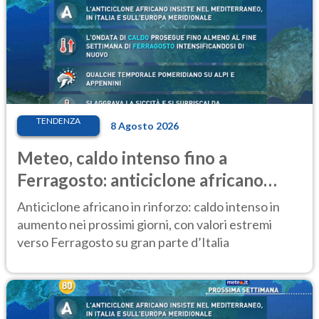
TENDENZA
8 Agosto 2026
Meteo, caldo intenso fino a
Ferragosto: anticiclone africano
ancora protagonista
Anticiclone africano in rinforzo: caldo intenso in
aumento nei prossimi giorni, con valori estremi
verso Ferragosto su gran parte d’Italia