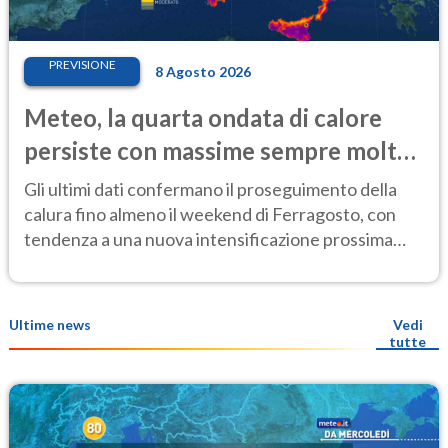
PREVISIONE
8 Agosto 2026
Meteo, la quarta ondata di calore
persiste con massime sempre molto
elevate
Gli ultimi dati confermano il proseguimento della
calura fino almeno il weekend di Ferragosto, con
tendenza a una nuova intensificazione prossima
settimana
Ultime news
Vedi
tutte