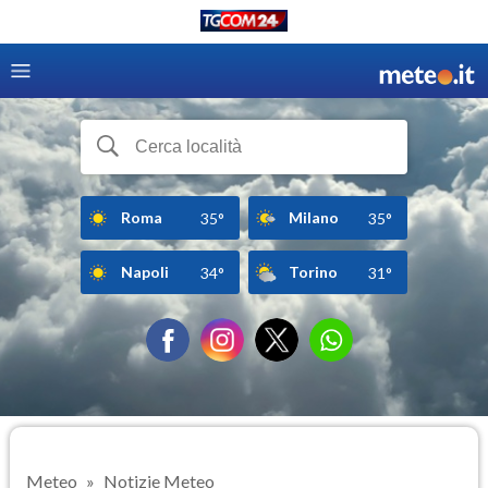
Roma
Milano
35°
35°
Napoli
Torino
34°
31°
Meteo
Notizie Meteo