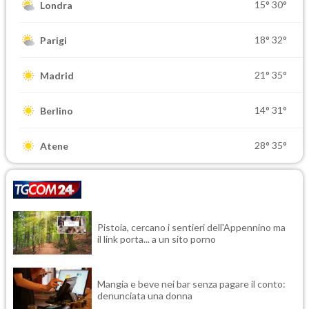
15°
30°
Londra
18°
32°
Parigi
21°
35°
Madrid
14°
31°
Berlino
28°
35°
Atene
Pistoia, cercano i sentieri dell'Appennino ma
il link porta... a un sito porno
Mangia e beve nei bar senza pagare il conto:
denunciata una donna