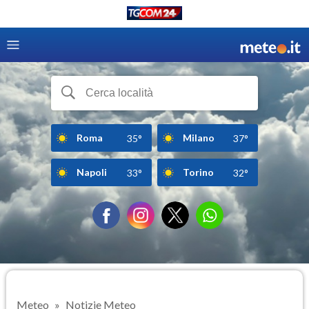
Roma
Milano
35°
37°
Napoli
Torino
33°
32°
Meteo
Notizie Meteo