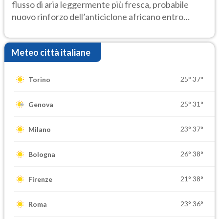
flusso di aria leggermente più fresca, probabile
nuovo rinforzo dell’anticiclone africano entro
Ferragosto
Meteo città italiane
25°
37°
Torino
25°
31°
Genova
23°
37°
Milano
26°
38°
Bologna
21°
38°
Firenze
23°
36°
Roma