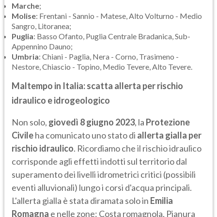
Marche
;
Molise
: Frentani - Sannio - Matese, Alto Volturno - Medio
Sangro, Litoranea;
Puglia
: Basso Ofanto, Puglia Centrale Bradanica, Sub-
Appennino Dauno;
Umbria
: Chiani - Paglia, Nera - Corno, Trasimeno -
Nestore, Chiascio - Topino, Medio Tevere, Alto Tevere.
Maltempo in Italia: scatta allerta per rischio
idraulico e idrogeologico
Non solo,
giovedì 8 giugno 2023
, la
Protezione
Civile
ha comunicato uno stato di
allerta gialla per
rischio idraulico
. Ricordiamo che il rischio idraulico
corrisponde agli effetti indotti sul territorio dal
superamento dei livelli idrometrici critici (possibili
eventi alluvionali) lungo i corsi d'acqua principali.
L'allerta gialla è stata diramata solo in
Emilia
Romagna
e nelle zone: Costa romagnola, Pianura