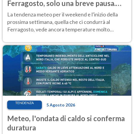
Ferragosto, solo una breve pausa.
Ecco dove
La tendenza meteo per il weekend e l'inizio della
prossima settimana, quella che ci condurrà al
Ferragosto, vede ancora temperature molto
elevate
TENDENZA
5 Agosto 2026
Meteo, l'ondata di caldo si conferma
duratura