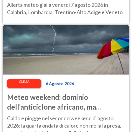
regioni colpite
Allerta meteo gialla venerdì 7 agosto 2026 in
Calabria, Lombardia, Trentino-Alto Adige e Veneto.
CLIMA
6 Agosto 2026
Meteo weekend: dominio
dell’anticiclone africano, ma
attenzione ai temporali intensi. Le
Caldo e piogge nel secondo weekend di agosto
previsioni
2026: la quarta ondata di calore non molla la presa,