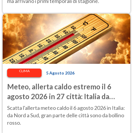
ma arrivano i primi temporali di stagione.
CLIMA
5 Agosto 2026
Meteo, allerta caldo estremo il 6
agosto 2026 in 27 città: Italia da
bollino rosso
Scatta l'allerta meteo caldo il 6 agosto 2026 in Italia:
da Nord a Sud, gran parte delle città sono da bollino
rosso.