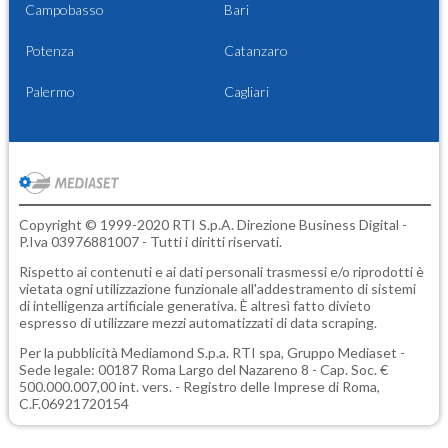
Campobasso
Bari
Potenza
Catanzaro
Palermo
Cagliari
Copyright © 1999-2020 RTI S.p.A. Direzione Business Digital -
P.Iva 03976881007 - Tutti i diritti riservati.
Rispetto ai contenuti e ai dati personali trasmessi e/o riprodotti è
vietata ogni utilizzazione funzionale all'addestramento di sistemi
di intelligenza artificiale generativa. È altresì fatto divieto
espresso di utilizzare mezzi automatizzati di data scraping.
Per la pubblicità
Mediamond S.p.a.
RTI spa, Gruppo Mediaset -
Sede legale: 00187 Roma Largo del Nazareno 8 - Cap. Soc. €
500.000.007,00 int. vers. - Registro delle Imprese di Roma,
C.F.06921720154