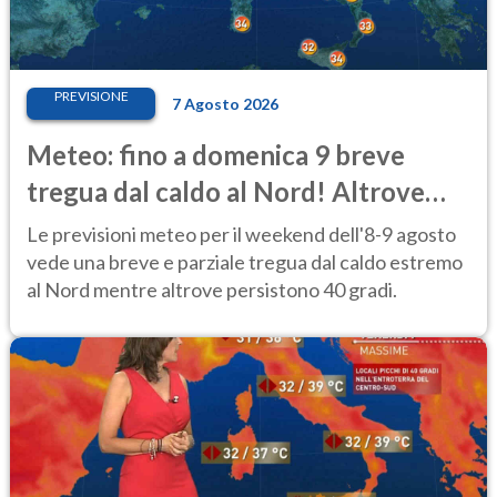
PREVISIONE
7 Agosto 2026
Meteo: fino a domenica 9 breve
tregua dal caldo al Nord! Altrove
calura e afa
Le previsioni meteo per il weekend dell'8-9 agosto
vede una breve e parziale tregua dal caldo estremo
al Nord mentre altrove persistono 40 gradi.