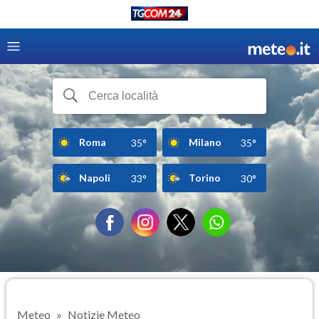
Roma
Milano
35°
35°
Napoli
Torino
33°
30°
Meteo
Notizie Meteo