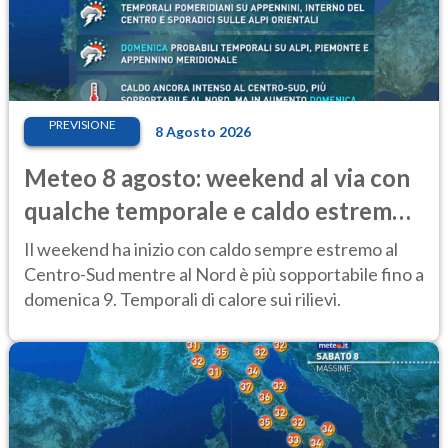
PREVISIONE
8 Agosto 2026
Meteo 8 agosto: weekend al via con
qualche temporale e caldo estremo
al Centro-Sud
Il weekend ha inizio con caldo sempre estremo al
Centro-Sud mentre al Nord è più sopportabile fino a
domenica 9. Temporali di calore sui rilievi.