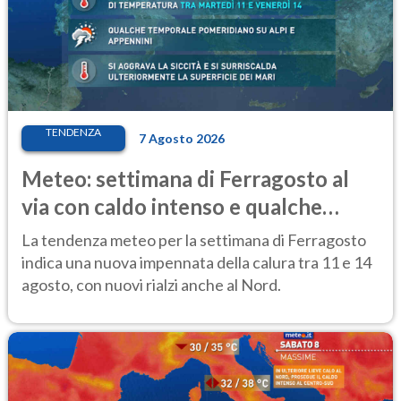
TENDENZA
7 Agosto 2026
Meteo: settimana di Ferragosto al
via con caldo intenso e qualche
temporale
La tendenza meteo per la settimana di Ferragosto
indica una nuova impennata della calura tra 11 e 14
agosto, con nuovi rialzi anche al Nord.