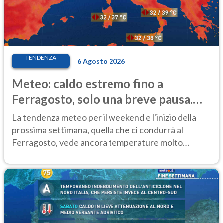
TENDENZA
6 Agosto 2026
Meteo: caldo estremo fino a
Ferragosto, solo una breve pausa.
Ecco dove
La tendenza meteo per il weekend e l'inizio della
prossima settimana, quella che ci condurrà al
Ferragosto, vede ancora temperature molto
elevate