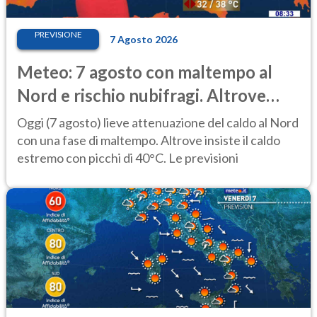
PREVISIONE
7 Agosto 2026
Meteo: 7 agosto con maltempo al
Nord e rischio nubifragi. Altrove
caldo estremo
Oggi (7 agosto) lieve attenuazione del caldo al Nord
con una fase di maltempo. Altrove insiste il caldo
estremo con picchi di 40°C. Le previsioni