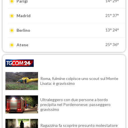
14°
29°
Parigi
21°
37°
Madrid
13°
24°
Berlino
25°
36°
Atene
Roma, fulmine colpisce uno scout sul Monte
Livata: è gravissimo
Ultraleggero con due persone a bordo
precipita nel Pordenonese: passeggero
gravissimo
Ragazzina fa scoprire presunto molestatore