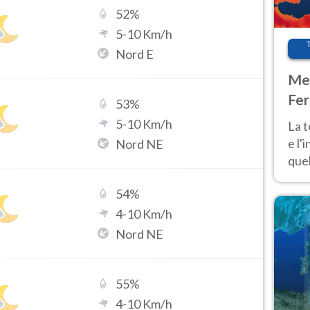
52
%
5
-
10
Km/h
Nord E
Met
Fer
53
%
pau
5
-
10
Km/h
La 
e l'
Nord NE
quel
Fer
54
%
tem
4
-
10
Km/h
Nord NE
55
%
4
-
10
Km/h