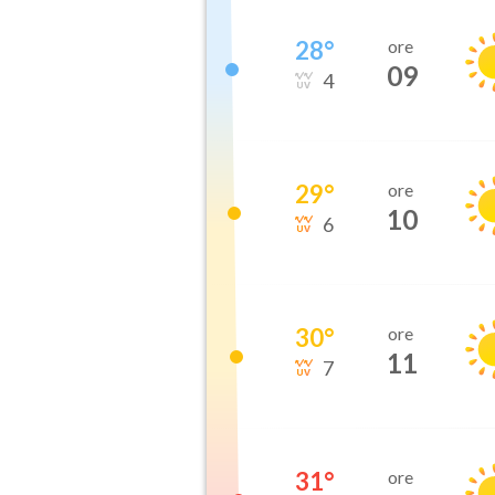
28
°
ore
09
4
29
°
ore
10
6
30
°
ore
11
7
31
°
ore