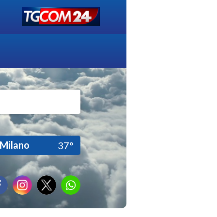
Milano
37°