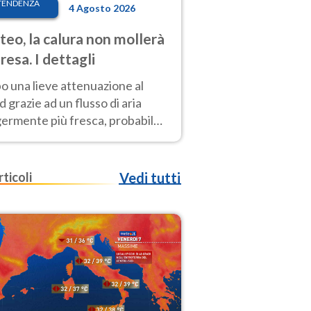
TENDENZA
4 Agosto 2026
eo, la calura non mollerà
presa. I dettagli
o una lieve attenuazione al
 grazie ad un flusso di aria
germente più fresca, probabile
o rinforzo dell’anticiclone
icano entro Ferragosto
rticoli
Vedi tutti