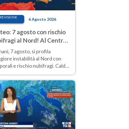
REVISIONE
6 Agosto 2026
eo: 7 agosto con rischio
ifragi al Nord! Al Centro-
 caldo estremo
ni, 7 agosto, si profila
iore instabilità al Nord con
orali e rischio nubifragi. Caldo
pre estremo al Centro-Sud. Le
isioni.