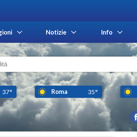
ioni
Notizie
Info
Roma
37°
35°