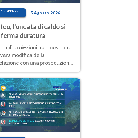
TENDENZA
5 Agosto 2026
eo, l'ondata di caldo si
ferma duratura
ttuali proiezioni non mostrano
vera modifica della
colazione con una prosecuzione
caldo fuori scala per molti
ni, compresa la settimana di
ragosto