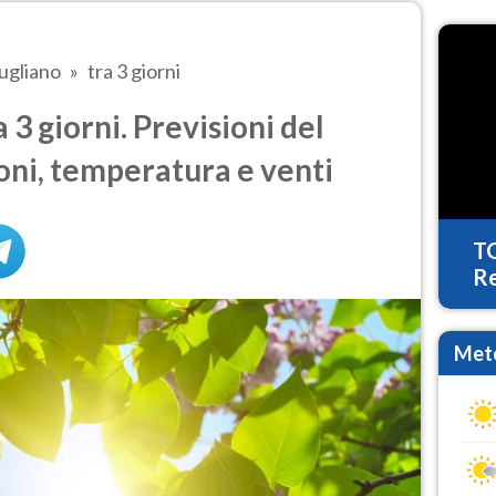
ugliano
tra 3 giorni
3 giorni. Previsioni del
oni, temperatura e venti
T
Re
Mete