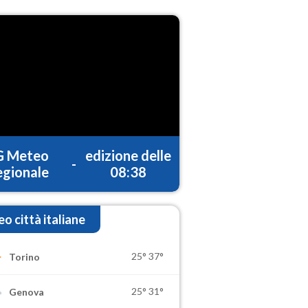
G Meteo
edizione delle
-
gionale
08:38
o città italiane
25°
37°
Torino
25°
31°
Genova