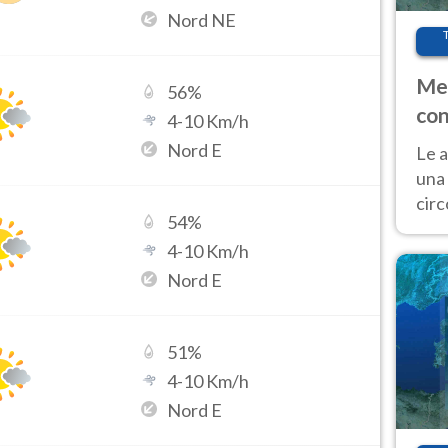
Nord NE
Met
56
%
con
4
-
10
Km/h
Nord E
Le a
una 
cir
54
%
del 
4
-
10
Km/h
gior
Fer
Nord E
51
%
4
-
10
Km/h
Nord E