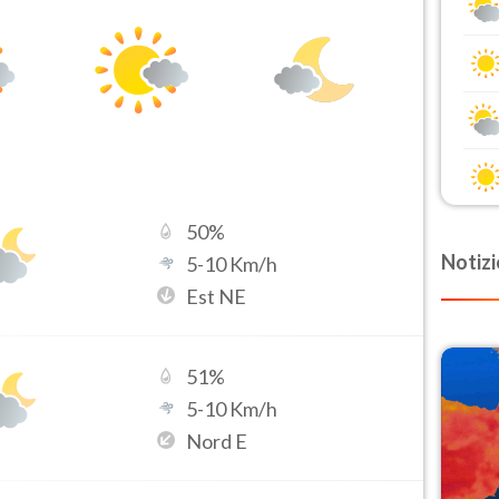
50
%
Notizi
5
-
10
Km/h
Est NE
51
%
5
-
10
Km/h
Nord E