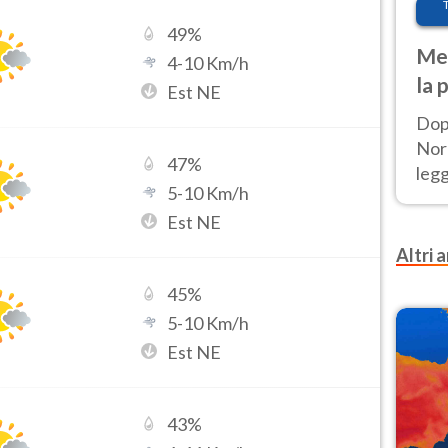
49
%
Met
4
-
10
Km/h
la 
Est NE
Dop
Nord
47
%
leg
5
-
10
Km/h
nuov
Est NE
afr
Altri a
45
%
5
-
10
Km/h
Est NE
43
%