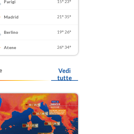
15°
23°
Parigi
21°
35°
Madrid
19°
26°
Berlino
26°
34°
Atene
e
Vedi
tutte