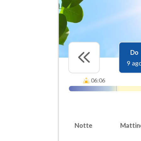
Do
9 ag
06:06
Notte
Mattin