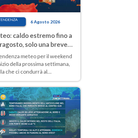
TENDENZA
6 Agosto 2026
eo: caldo estremo fino a
ragosto, solo una breve
sa. Ecco dove
tendenza meteo per il weekend
inizio della prossima settimana,
la che ci condurrà al
ragosto, vede ancora
perature molto elevate