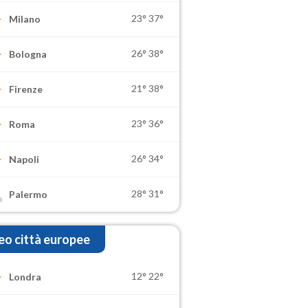
23°
37°
Milano
26°
38°
Bologna
21°
38°
Firenze
23°
36°
Roma
26°
34°
Napoli
28°
31°
Palermo
o città europee
12°
22°
Londra