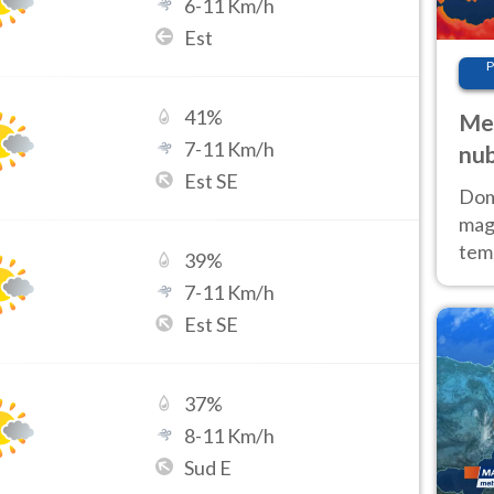
6
-
11
Km/h
Est
P
41
%
Met
7
-
11
Km/h
nub
Est SE
Sud
Doma
magg
temp
39
%
sem
7
-
11
Km/h
prev
Est SE
37
%
8
-
11
Km/h
Sud E