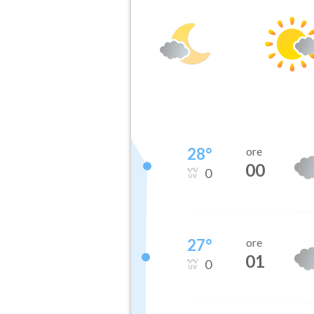
28
°
ore
00
0
27
°
ore
01
0