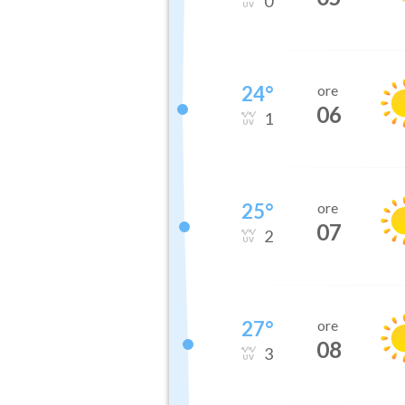
0
24
°
ore
06
1
25
°
ore
07
2
27
°
ore
08
3