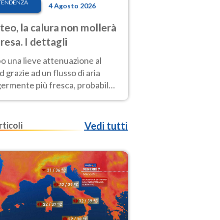
TENDENZA
4 Agosto 2026
eo, la calura non mollerà
presa. I dettagli
o una lieve attenuazione al
 grazie ad un flusso di aria
germente più fresca, probabile
o rinforzo dell’anticiclone
icano entro Ferragosto
rticoli
Vedi tutti