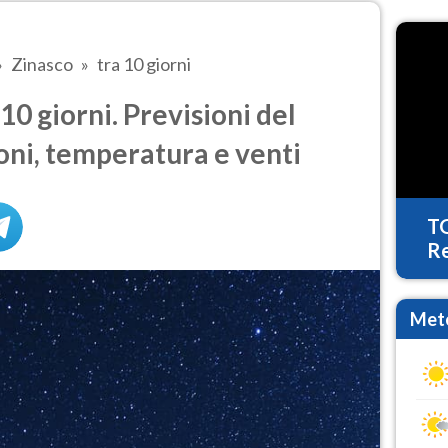
Zinasco
tra 10 giorni
0 giorni. Previsioni del
oni, temperatura e venti
T
Re
Mete