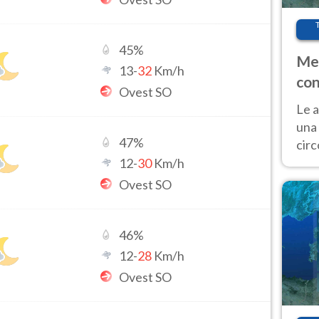
45
%
Met
13
-
32
Km/h
con
Ovest SO
Le a
una 
47
%
cir
del 
12
-
30
Km/h
gior
Ovest SO
Fer
46
%
12
-
28
Km/h
Ovest SO