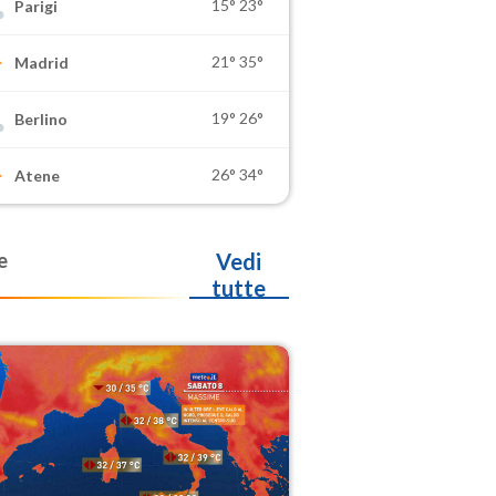
15°
23°
Parigi
21°
35°
Madrid
19°
26°
Berlino
26°
34°
Atene
e
Vedi
tutte