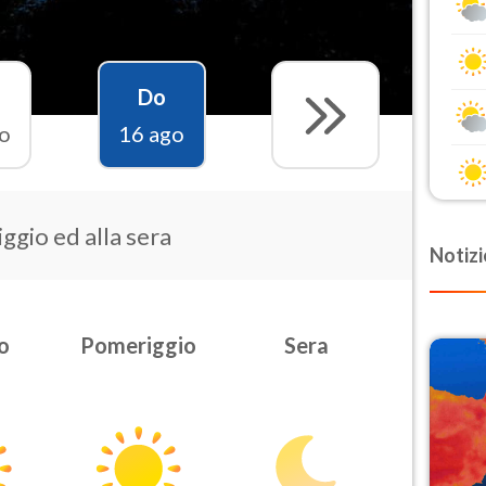
Do
o
16 ago
ggio ed alla sera
Notizi
o
Pomeriggio
Sera