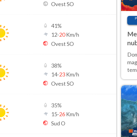
Ovest SO
P
41
%
Met
12
-
20
Km/h
nub
Ovest SO
Sud
Doma
magg
38
%
temp
14
-
23
Km/h
sem
Ovest SO
prev
35
%
15
-
26
Km/h
Sud O