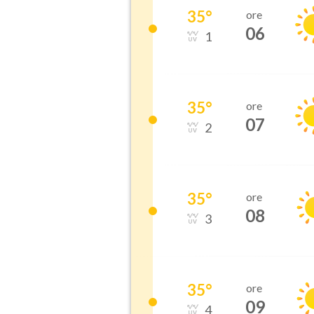
35
°
ore
06
1
35
°
ore
07
2
35
°
ore
08
3
35
°
ore
09
4