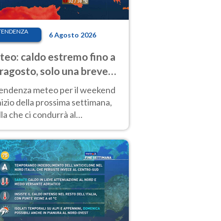
TENDENZA
6 Agosto 2026
eo: caldo estremo fino a
ragosto, solo una breve
sa. Ecco dove
tendenza meteo per il weekend
inizio della prossima settimana,
la che ci condurrà al
ragosto, vede ancora
perature molto elevate