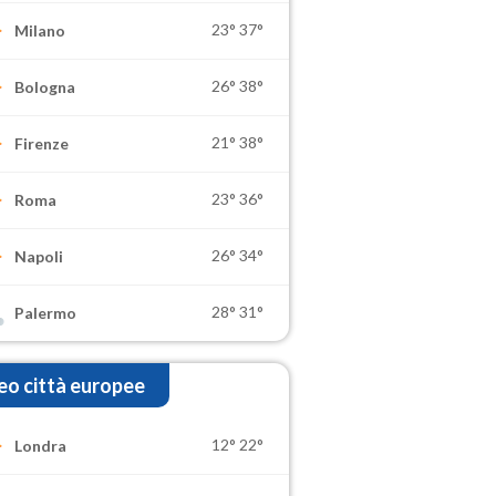
23°
37°
Milano
26°
38°
Bologna
21°
38°
Firenze
23°
36°
Roma
26°
34°
Napoli
28°
31°
Palermo
o città europee
12°
22°
Londra