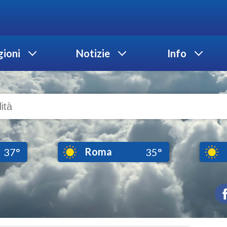
ioni
Notizie
Info
Roma
37°
35°