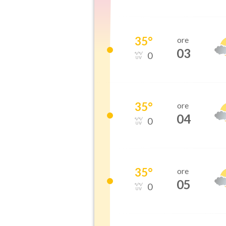
35
°
ore
03
0
35
°
ore
04
0
35
°
ore
05
0