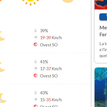
Met
39
%
Fer
19
-
39
Km/h
pau
La 
Ovest SO
e l'
quel
Fer
41
%
tem
17
-
37
Km/h
Ovest SO
43
%
15
-
35
Km/h
Ovest SO