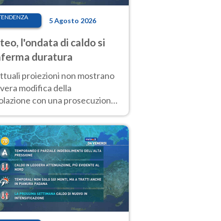
TENDENZA
5 Agosto 2026
eo, l'ondata di caldo si
ferma duratura
ttuali proiezioni non mostrano
vera modifica della
colazione con una prosecuzione
caldo fuori scala per molti
ni, compresa la settimana di
ragosto