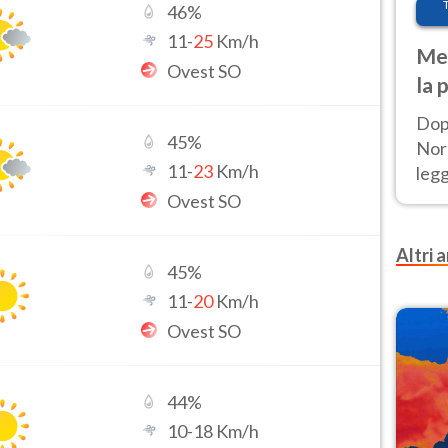
46
%
11
-
25
Km/h
Met
Ovest SO
la 
Dop
45
%
Nord
11
-
23
Km/h
leg
nuov
Ovest SO
afr
Altri a
45
%
11
-
20
Km/h
Ovest SO
44
%
10
-
18
Km/h