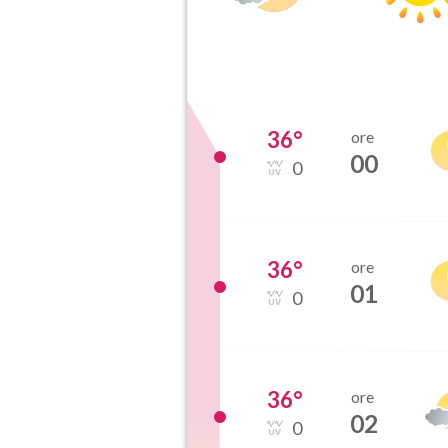
36
°
ore
00
0
36
°
ore
01
0
36
°
ore
02
0