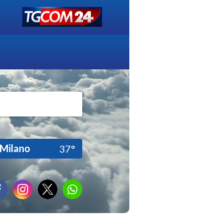
Milano
37°