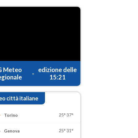
G Meteo
edizione delle
-
gionale
15:21
o città italiane
25°
37°
Torino
25°
31°
Genova