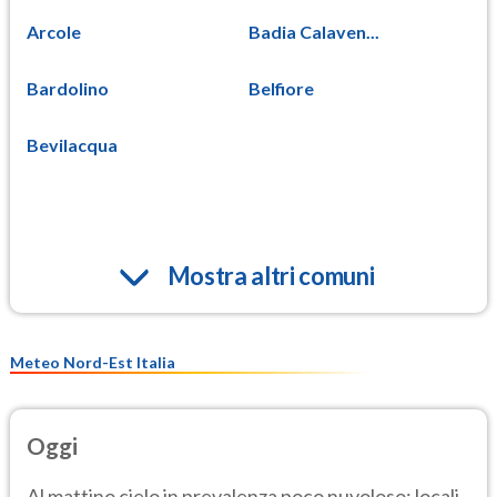
Arcole
Badia Calaven...
Bardolino
Belfiore
Bevilacqua
Mostra altri comuni
Meteo Nord-Est Italia
Oggi
Al mattino cielo in prevalenza poco nuvoloso; locali