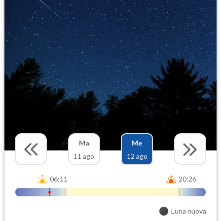
Ma
Me
11 ago
12 ago
06:11
20:26
Luna nuova