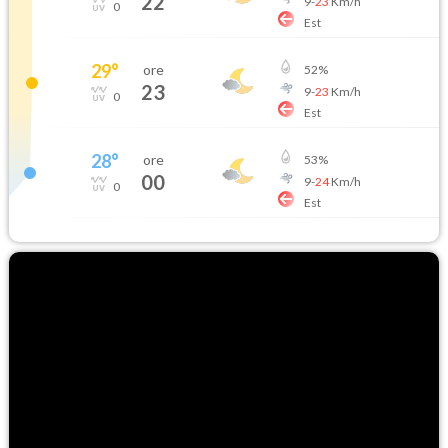
22
9
-
23
Km/h
0
Est
29
°
ore
52
%
23
9
-
23
Km/h
0
Est
28
°
ore
53
%
00
9
-
24
Km/h
0
Est