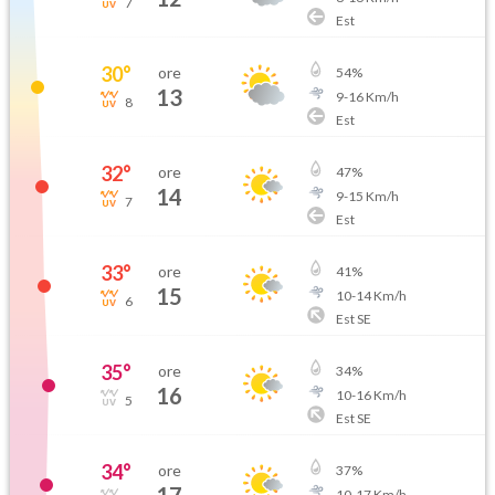
7
Est
30
°
ore
54
%
13
9
-
16
Km/h
8
Est
32
°
ore
47
%
14
9
-
15
Km/h
7
Est
33
°
ore
41
%
15
10
-
14
Km/h
6
Est SE
35
°
ore
34
%
16
10
-
16
Km/h
5
Est SE
34
°
ore
37
%
10
-
17
Km/h