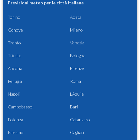
Previsioni meteo per le città italiane
Torino
Aosta
Genova
Milano
Trento
Venezia
Trieste
Bologna
Ancona
Firenze
Perugia
Roma
Napoli
L'Aquila
Campobasso
Bari
Potenza
Catanzaro
Palermo
Cagliari