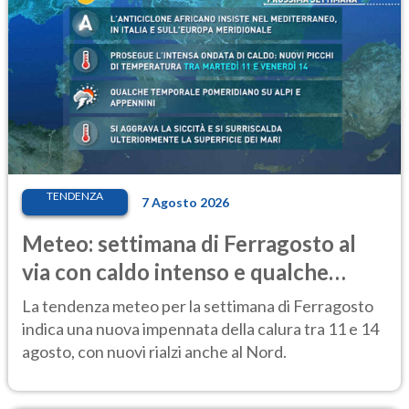
TENDENZA
7 Agosto 2026
Meteo: settimana di Ferragosto al
via con caldo intenso e qualche
temporale
La tendenza meteo per la settimana di Ferragosto
indica una nuova impennata della calura tra 11 e 14
agosto, con nuovi rialzi anche al Nord.