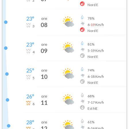
2
Nord E
23
°
ore
78
%
08
6
-
19
Km/h
3
Nord E
23
°
ore
81
%
09
5
-
19
Km/h
4
Nord E
25
°
ore
74
%
10
6
-
18
Km/h
5
Nord E
26
°
ore
68
%
11
7
-
17
Km/h
6
Est NE
28
°
ore
61
%
12
8
-
16
Km/h