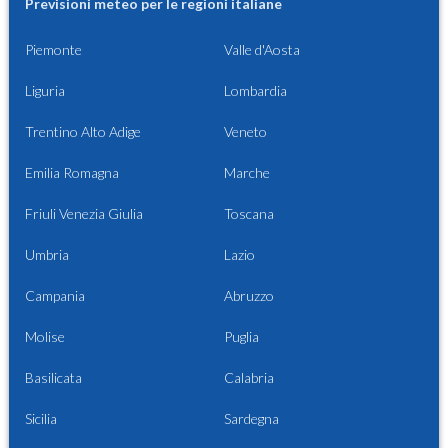
Previsioni meteo per le regioni italiane
Piemonte
Valle d'Aosta
Liguria
Lombardia
Trentino Alto Adige
Veneto
Emilia Romagna
Marche
Friuli Venezia Giulia
Toscana
Umbria
Lazio
Campania
Abruzzo
Molise
Puglia
Basilicata
Calabria
Sicilia
Sardegna