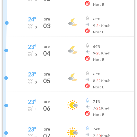
Nord E
24
°
ore
62
%
03
9
-
24
Km/h
0
Nord E
23
°
ore
64
%
04
9
-
23
Km/h
0
Nord E
23
°
ore
67
%
05
8
-
22
Km/h
0
Nord E
23
°
ore
71
%
06
7
-
21
Km/h
1
Nord E
23
°
ore
74
%
07
7
-
20
Km/h