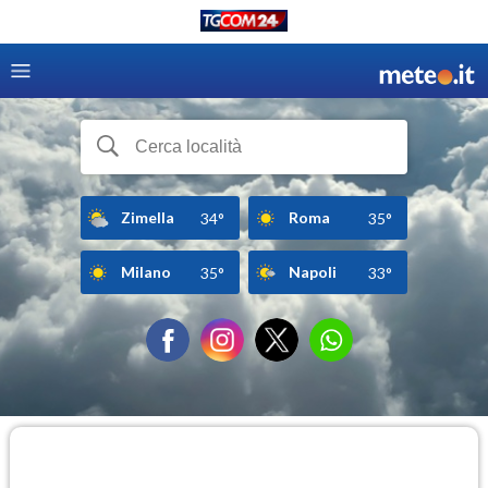
Zimella
Roma
34°
35°
Milano
Napoli
35°
33°