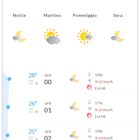
Notte
Mattino
Pomeriggio
Sera
28
°
ore
54
%
00
9
-
22
Km/h
0
Est NE
26
°
ore
57
%
01
9
-
23
Km/h
0
Est NE
25
°
ore
59
%
02
9
-
24
Km/h
0