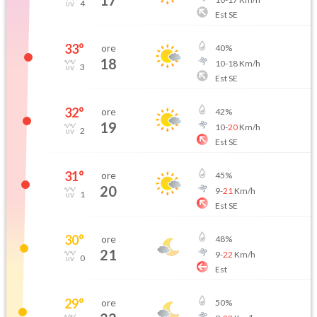
17
4
Est SE
33
°
ore
40
%
18
10
-
18
Km/h
3
Est SE
32
°
ore
42
%
19
10
-
20
Km/h
2
Est SE
31
°
ore
45
%
20
9
-
21
Km/h
1
Est SE
30
°
ore
48
%
21
9
-
22
Km/h
0
Est
29
°
ore
50
%