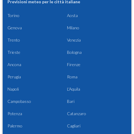
Previsioni meteo per le città italiane
Torino
Aosta
Genova
Milano
Trento
Venezia
Trieste
Bologna
Ancona
Firenze
Perugia
Roma
Napoli
L'Aquila
Campobasso
Bari
Potenza
Catanzaro
Palermo
Cagliari