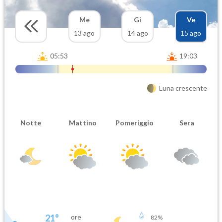
Me
Gi
Ve
13 ago
14 ago
15 ago
05:53
19:03
Luna crescente
Notte
Mattino
Pomeriggio
Sera
21
°
ore
82
%