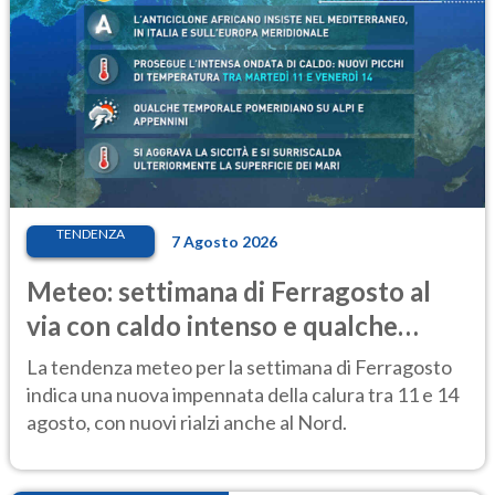
TENDENZA
7 Agosto 2026
Meteo: settimana di Ferragosto al
via con caldo intenso e qualche
temporale
La tendenza meteo per la settimana di Ferragosto
indica una nuova impennata della calura tra 11 e 14
agosto, con nuovi rialzi anche al Nord.