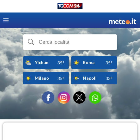
Yichun
Roma
35°
35°
Milano
Napoli
35°
33°