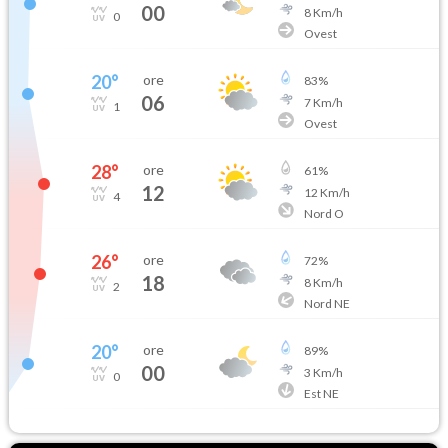
00
8
Km/h
0
Ovest
20
°
ore
83
%
06
7
Km/h
1
Ovest
28
°
ore
61
%
12
12
Km/h
4
Nord O
26
°
ore
72
%
18
8
Km/h
2
Nord NE
20
°
ore
89
%
00
3
Km/h
0
Est NE