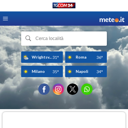
Wrightsv...
Roma
31°
36°
Milano
Napoli
35°
34°