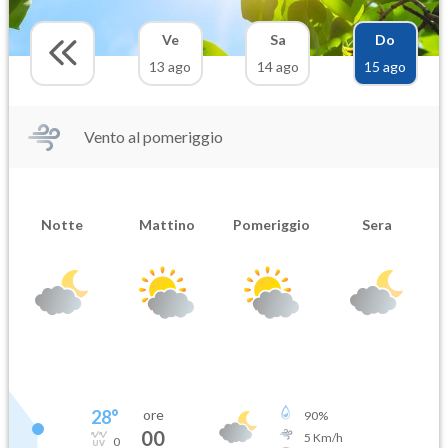
Ve
Sa
Do
13 ago
14 ago
15 ago
Vento al pomeriggio
Notte
Mattino
Pomeriggio
Sera
28
°
ore
90
%
00
5
Km/h
0