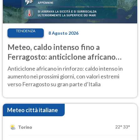
TENDENZA
8 Agosto 2026
Meteo, caldo intenso fino a
Ferragosto: anticiclone africano
ancora protagonista
Anticiclone africano in rinforzo: caldo intenso in
aumento nei prossimi giorni, con valori estremi
verso Ferragosto su gran parte d’Italia
Meteo città italiane
22°
33°
Torino