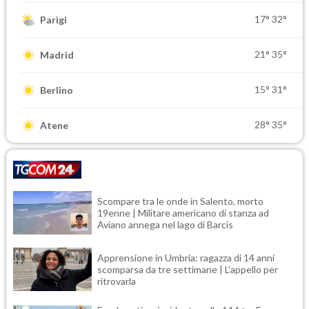
17°
32°
Parigi
21°
35°
Madrid
15°
31°
Berlino
28°
35°
Atene
Scompare tra le onde in Salento, morto
19enne | Militare americano di stanza ad
Aviano annega nel lago di Barcis
Apprensione in Umbria: ragazza di 14 anni
scomparsa da tre settimane | L'appello per
ritrovarla