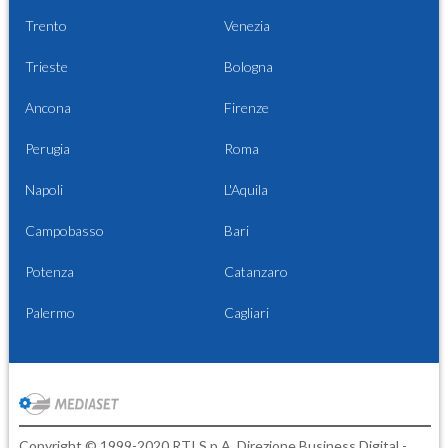
Trento
Venezia
Trieste
Bologna
Ancona
Firenze
Perugia
Roma
Napoli
L'Aquila
Campobasso
Bari
Potenza
Catanzaro
Palermo
Cagliari
Copyright © 1999-2020 RTI S.p.A. Direzione Business Digital -