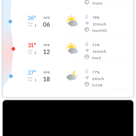
Ovest
26
°
ore
78
%
06
10
Km/h
1
Nord NO
31
°
ore
51
%
12
16
Km/h
3
Nord
27
°
ore
77
%
18
8
Km/h
1
Est NE