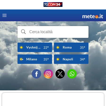
Vyshnij ...
Roma
22°
35°
Milano
Napoli
35°
34°