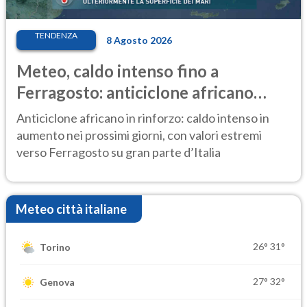
TENDENZA
8 Agosto 2026
Meteo, caldo intenso fino a
Ferragosto: anticiclone africano
ancora protagonista
Anticiclone africano in rinforzo: caldo intenso in
aumento nei prossimi giorni, con valori estremi
verso Ferragosto su gran parte d’Italia
Meteo città italiane
26°
31°
Torino
27°
32°
Genova