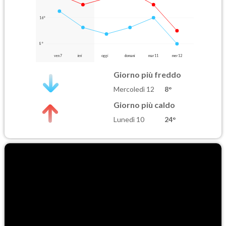
16°
8°
ven 7
ieri
oggi
domani
mar 11
mer 12
Giorno più freddo
Mercoledì 12
8°
Giorno più caldo
Lunedì 10
24°