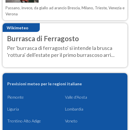
Passano, invece, da giallo ad arancio Brescia, Milano, Trieste, Venezia e
Verona
Wikimeteo
Burrasca di Ferragosto
Per 'burrasca di ferragosto' si intende la brusca
'rottura' dell'estate per il primo burrascoso arri...
Previsioni meteo per le regioni italiane
Piemonte
Valle d'Aosta
Liguria
Lombardia
Trentino Alto Adige
Veneto