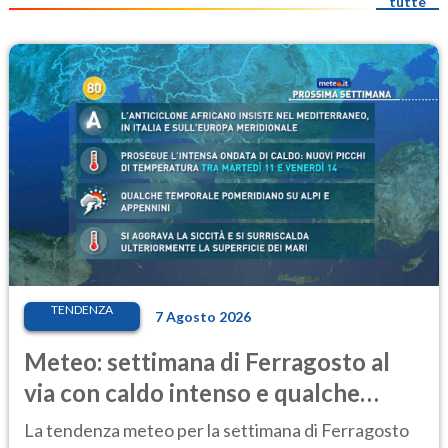
tutte
TENDENZA
7 Agosto 2026
Meteo: settimana di Ferragosto al
via con caldo intenso e qualche
temporale
La tendenza meteo per la settimana di Ferragosto