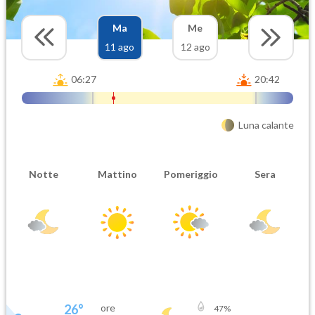
Ma
Me
11 ago
12 ago
06:27
20:42
Luna calante
Notte
Mattino
Pomeriggio
Sera
26
°
ore
47
%