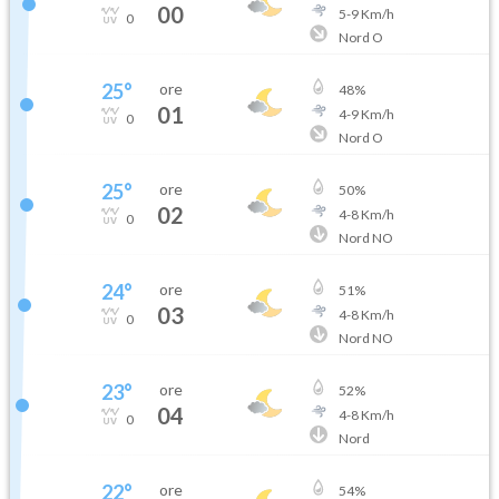
00
5
-
9
Km/h
0
Nord O
25
°
ore
48
%
01
4
-
9
Km/h
0
Nord O
25
°
ore
50
%
02
4
-
8
Km/h
0
Nord NO
24
°
ore
51
%
03
4
-
8
Km/h
0
Nord NO
23
°
ore
52
%
04
4
-
8
Km/h
0
Nord
22
°
ore
54
%