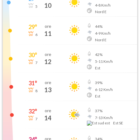
10
4
-
8
Km/h
5
Nord E
29
°
ore
44
%
11
4
-
9
Km/h
6
Nord E
30
°
ore
42
%
12
5
-
11
Km/h
7
Est
31
°
ore
39
%
13
6
-
12
Km/h
8
Est
32
°
ore
37
%
14
7
-
13
Km/h
7
Est SE
34
°
ore
34
%