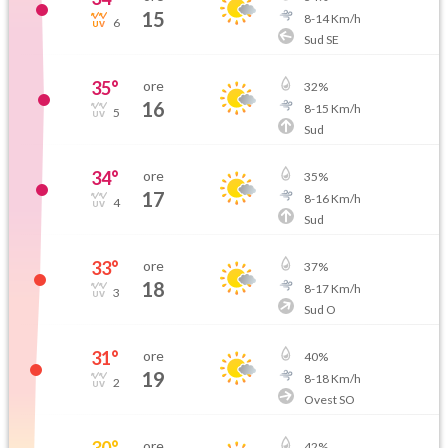
15
8
-
14
Km/h
6
Sud SE
35
°
ore
32
%
16
8
-
15
Km/h
5
Sud
34
°
ore
35
%
17
8
-
16
Km/h
4
Sud
33
°
ore
37
%
18
8
-
17
Km/h
3
Sud O
31
°
ore
40
%
19
8
-
18
Km/h
2
Ovest SO
30
°
ore
42
%