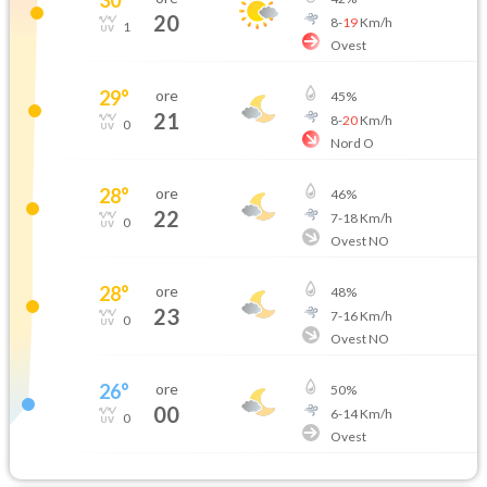
20
8
-
19
Km/h
1
Ovest
29
°
ore
45
%
21
8
-
20
Km/h
0
Nord O
28
°
ore
46
%
22
7
-
18
Km/h
0
Ovest NO
28
°
ore
48
%
23
7
-
16
Km/h
0
Ovest NO
26
°
ore
50
%
00
6
-
14
Km/h
0
Ovest