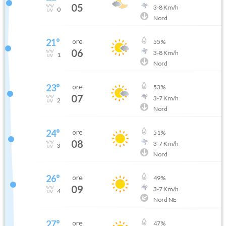
05
3
-
8
Km/h
0
Nord
21
°
ore
55
%
06
3
-
8
Km/h
1
Nord
23
°
ore
53
%
07
3
-
7
Km/h
2
Nord
24
°
ore
51
%
08
3
-
7
Km/h
3
Nord
26
°
ore
49
%
09
3
-
7
Km/h
4
Nord NE
27
°
ore
47
%