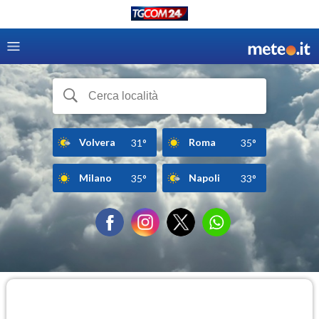
Volvera
Roma
31°
35°
Milano
Napoli
35°
33°