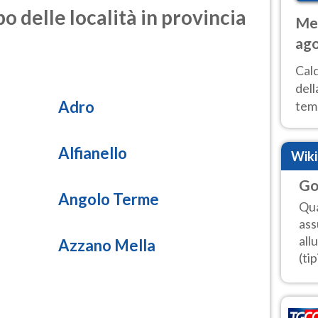
o delle località in provincia
Met
ago
ai 
Cal
dell
Adro
temp
inte
tre
Alfianello
Wik
Go
Angolo Terme
Qua
ass
all
Azzano Mella
(tip