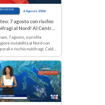
REVISIONE
6 Agosto 2026
eo: 7 agosto con rischio
ifragi al Nord! Al Centro-
 caldo estremo
ni, 7 agosto, si profila
iore instabilità al Nord con
orali e rischio nubifragi. Caldo
pre estremo al Centro-Sud. Le
isioni.