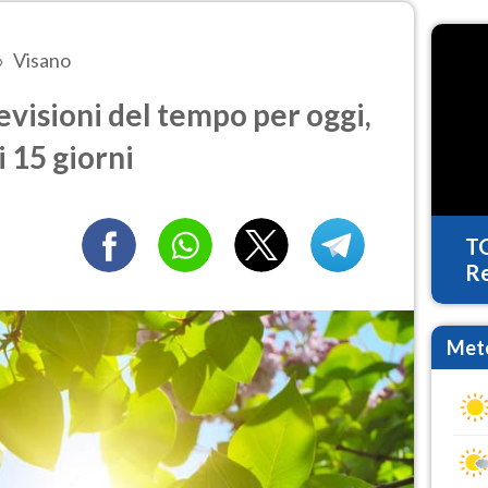
Visano
visioni del tempo per oggi,
 15 giorni
T
Re
Mete