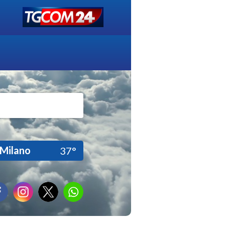
Milano
37°