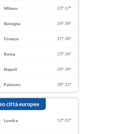
23°
37°
Milano
26°
38°
Bologna
21°
38°
Firenze
23°
36°
Roma
26°
34°
Napoli
28°
31°
Palermo
o città europee
12°
22°
Londra