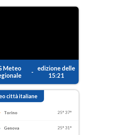
G Meteo
edizione delle
-
gionale
15:21
o città italiane
25°
37°
Torino
25°
31°
Genova