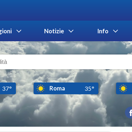
ioni
Notizie
Info
Roma
37°
35°