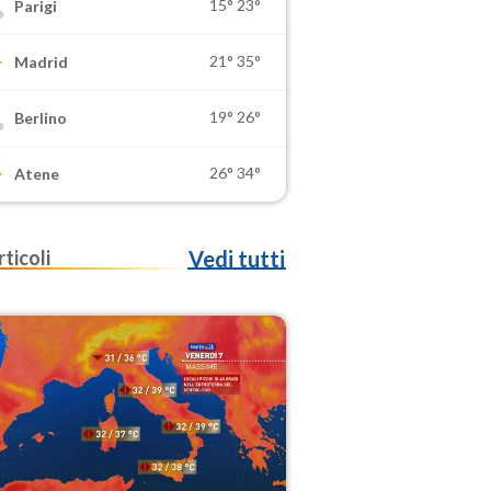
15°
23°
Parigi
21°
35°
Madrid
19°
26°
Berlino
26°
34°
Atene
rticoli
Vedi tutti