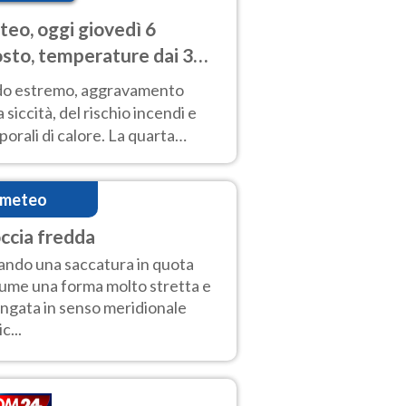
eo, oggi giovedì 6
sto, temperature dai 33
40 gradi
do estremo, aggravamento
a siccità, del rischio incendi e
orali di calore. La quarta
nsa ondata di calore non dà
gua e durerà fino Ferragosto
imeteo
ccia fredda
ndo una saccatura in quota
ume una forma molto stretta e
ungata in senso meridionale
ic...