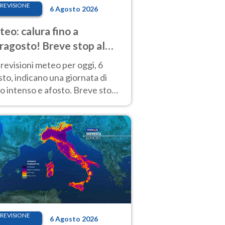
REVISIONE
6 Agosto 2026
eo: calura fino a
ragosto! Breve stop al
d tra 7 e 9 agosto
revisioni meteo per oggi, 6
to, indicano una giornata di
o intenso e afosto. Breve stop
Anticiclone solo sulle regioni del
d.
REVISIONE
6 Agosto 2026