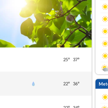
25°
37°
22°
36°
Mete
22°
34°