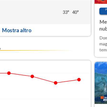
P
33°
40°
Met
nub
Mostra altro
Sud
Doma
magg
o
temp
sem
prev