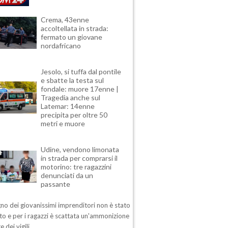
Crema, 43enne
accoltellata in strada:
fermato un giovane
nordafricano
Jesolo, si tuffa dal pontile
e sbatte la testa sul
fondale: muore 17enne |
Tragedia anche sul
Latemar: 14enne
precipita per oltre 50
metri e muore
Udine, vendono limonata
in strada per comprarsi il
motorino: tre ragazzini
denunciati da un
passante
no dei giovanissimi imprenditori non è stato
o e per i ragazzi è scattata un'ammonizione
e dei vigili