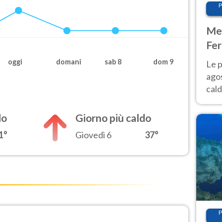
P
Met
Fer
Nor
oggi
domani
sab 8
dom 9
Le p
agos
cald
all'
Nor
do
Giorno più caldo
1°
Giovedì 6
37°
P