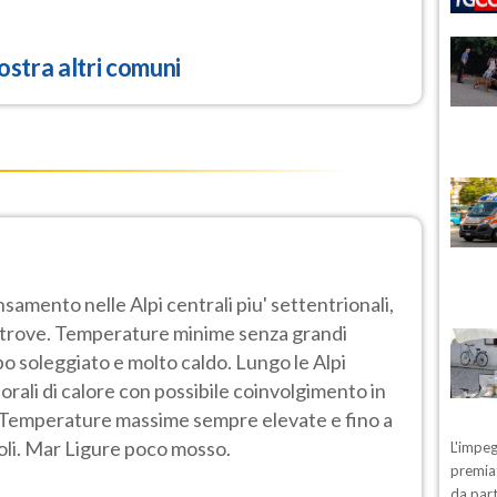
stra altri comuni
samento nelle Alpi centrali piu' settentrionali,
ltrove. Temperature minime senza grandi
o soleggiato e molto caldo. Lungo le Alpi
porali di calore con possibile coinvolgimento in
. Temperature massime sempre elevate e fino a
oli. Mar Ligure poco mosso.
L'impeg
premiat
da part