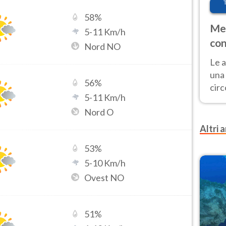
58
%
Met
5
-
11
Km/h
con
Nord NO
Le a
una 
56
%
cir
5
-
11
Km/h
del 
Nord O
gior
Fer
Altri a
53
%
5
-
10
Km/h
Ovest NO
51
%