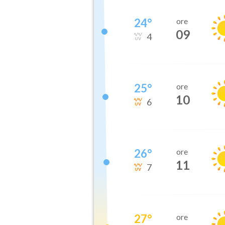
24
°
ore
09
4
25
°
ore
10
6
26
°
ore
11
7
27
°
ore