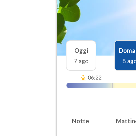
Oggi
Doma
7 ago
8 ag
06:22
Notte
Mattin