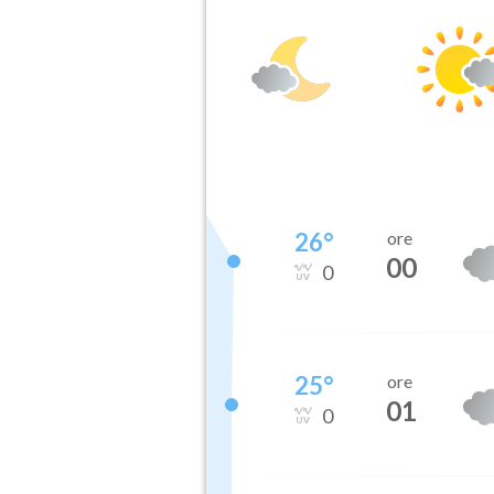
26
°
ore
00
0
25
°
ore
01
0