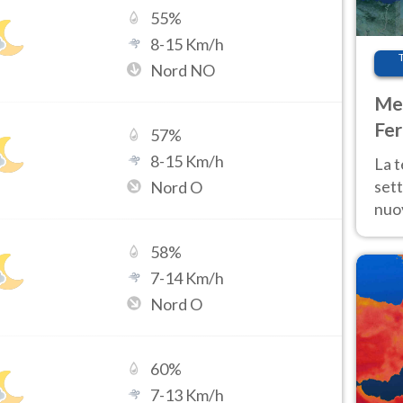
55
%
8
-
15
Km/h
Nord NO
Met
Fer
57
%
int
8
-
15
Km/h
La 
sett
Nord O
nuov
11 e
58
%
anc
7
-
14
Km/h
Nord O
60
%
7
-
13
Km/h