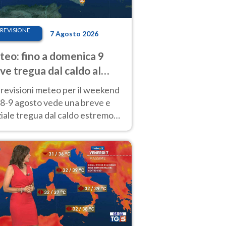
REVISIONE
7 Agosto 2026
eo: fino a domenica 9
ve tregua dal caldo al
d! Altrove calura e afa
revisioni meteo per il weekend
'8-9 agosto vede una breve e
iale tregua dal caldo estremo
Nord mentre altrove persistono
radi.