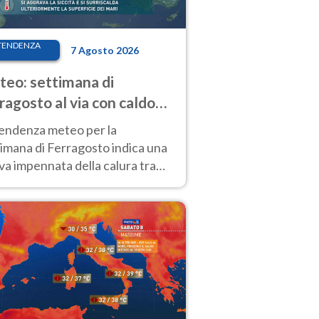
TENDENZA
7 Agosto 2026
eo: settimana di
ragosto al via con caldo
enso e qualche temporale
tendenza meteo per la
imana di Ferragosto indica una
a impennata della calura tra
 14 agosto, con nuovi rialzi
he al Nord.