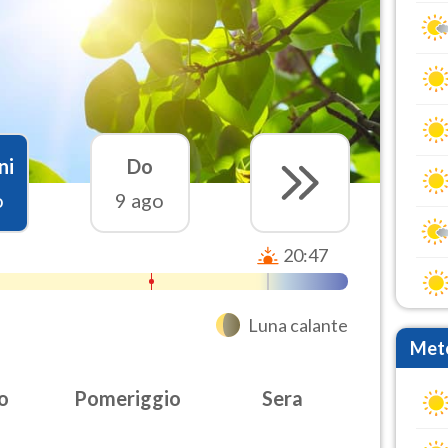
ni
Do
o
9 ago
20:47
Luna calante
Mete
o
Pomeriggio
Sera