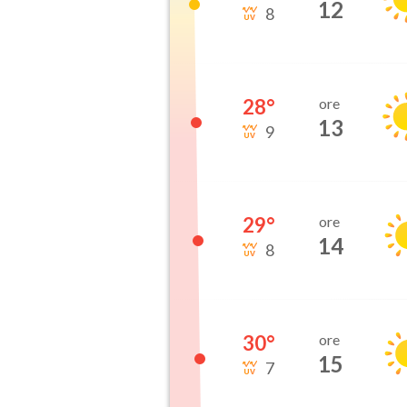
12
8
28
°
ore
13
9
29
°
ore
14
8
30
°
ore
15
7