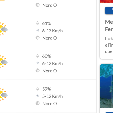
Nord O
Met
61
%
Fer
6
-
13
Km/h
pau
Nord O
La 
e l'
quel
60
%
Fer
6
-
12
Km/h
tem
Nord O
59
%
5
-
12
Km/h
Nord O