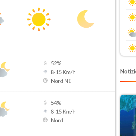
52
%
Notizi
8
-
15
Km/h
Nord NE
54
%
8
-
15
Km/h
Nord