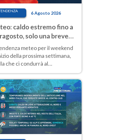
TENDENZA
6 Agosto 2026
eo: caldo estremo fino a
ragosto, solo una breve
sa. Ecco dove
tendenza meteo per il weekend
inizio della prossima settimana,
la che ci condurrà al
ragosto, vede ancora
perature molto elevate