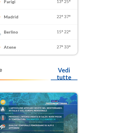
13°
25°
Parigi
22°
37°
Madrid
15°
22°
Berlino
27°
33°
Atene
e
Vedi
tutte