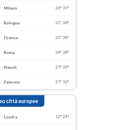
26°
35°
Milano
25°
36°
Bologna
22°
38°
Firenze
24°
38°
Roma
27°
33°
Napoli
27°
32°
Palermo
o città europee
12°
24°
Londra