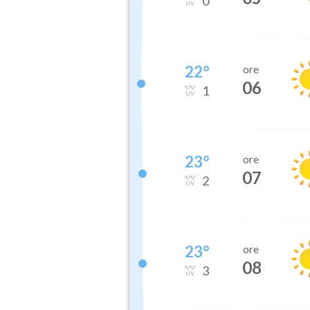
0
22
°
ore
06
1
23
°
ore
07
2
23
°
ore
08
3