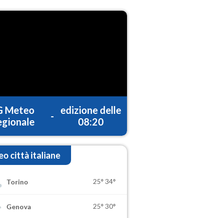
G Meteo
edizione delle
-
gionale
08:20
o città italiane
25°
34°
Torino
25°
30°
Genova