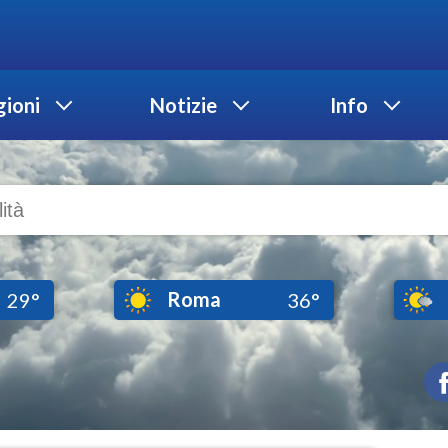
ioni
Notizie
Info
Roma
29°
36°