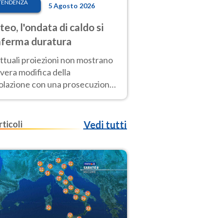
TENDENZA
5 Agosto 2026
eo, l'ondata di caldo si
ferma duratura
ttuali proiezioni non mostrano
vera modifica della
colazione con una prosecuzione
caldo fuori scala per molti
ni, compresa la settimana di
ragosto
rticoli
Vedi tutti