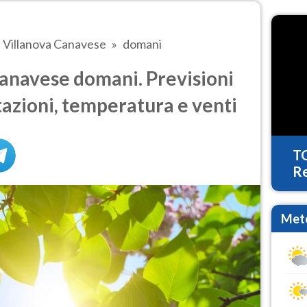
Villanova Canavese
domani
anavese domani. Previsioni
tazioni, temperatura e venti
T
Re
Mete