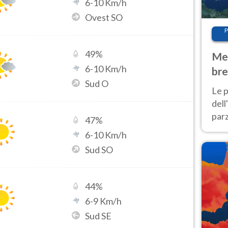
6
-
10
Km/h
Ovest SO
P
49
%
Met
6
-
10
Km/h
bre
Sud O
Nor
Le p
dell
parz
47
%
al 
6
-
10
Km/h
40 g
Sud SO
44
%
6
-
9
Km/h
Sud SE