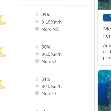
49
%
8
-
15
Km/h
Met
Nord NO
Fer
afr
Anti
50
%
pro
cald
8
-
15
Km/h
pros
Nord O
ver
d’It
51
%
8
-
15
Km/h
Nord O