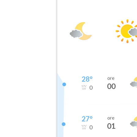
28
°
ore
00
0
27
°
ore
01
0