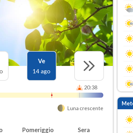
Ve
o
14 ago
20:38
Mete
Luna crescente
o
Pomeriggio
Sera