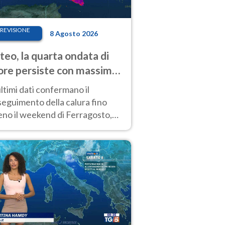
REVISIONE
8 Agosto 2026
eo, la quarta ondata di
ore persiste con massime
pre molto elevate
ultimi dati confermano il
eguimento della calura fino
eno il weekend di Ferragosto,
 tendenza a una nuova
nsificazione prossima
timana