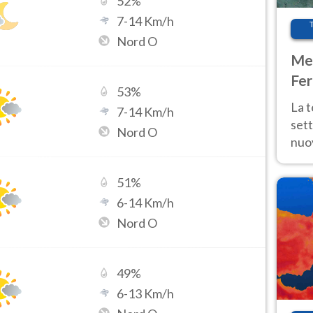
52
%
7
-
14
Km/h
Nord O
Met
Fer
53
%
int
La 
7
-
14
Km/h
sett
Nord O
nuov
11 e
anc
51
%
6
-
14
Km/h
Nord O
49
%
6
-
13
Km/h