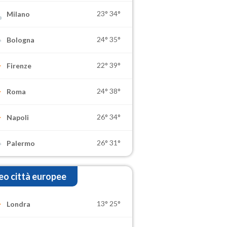
23°
34°
Milano
24°
35°
Bologna
22°
39°
Firenze
24°
38°
Roma
26°
34°
Napoli
26°
31°
Palermo
o città europee
13°
25°
Londra