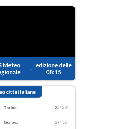
G Meteo
edizione delle
-
gionale
08:15
o città italiane
22°
33°
Torino
27°
31°
Genova