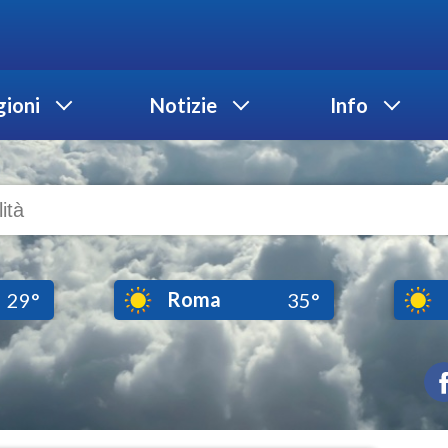
ioni
Notizie
Info
Roma
29°
35°