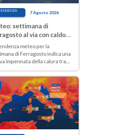
TENDENZA
7 Agosto 2026
eo: settimana di
ragosto al via con caldo
enso e qualche temporale
tendenza meteo per la
imana di Ferragosto indica una
a impennata della calura tra
 14 agosto, con nuovi rialzi
he al Nord.