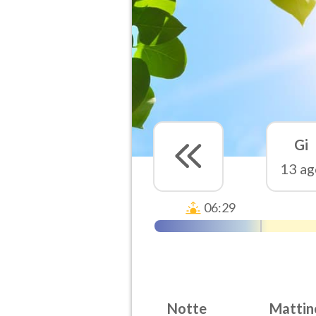
Gi
13 ag
06:29
Notte
Mattin