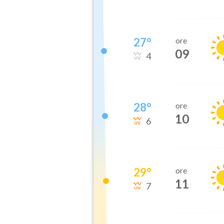
27
°
ore
09
4
28
°
ore
10
6
29
°
ore
11
7