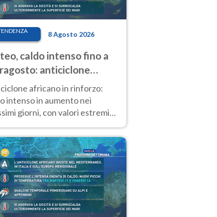
TENDENZA
8 Agosto 2026
eo, caldo intenso fino a
ragosto: anticiclone
icano ancora
ciclone africano in rinforzo:
tagonista
o intenso in aumento nei
simi giorni, con valori estremi
so Ferragosto su gran parte
alia