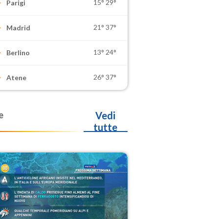
15°
29°
Parigi
21°
37°
Madrid
13°
24°
Berlino
26°
37°
Atene
e
Vedi
tutte