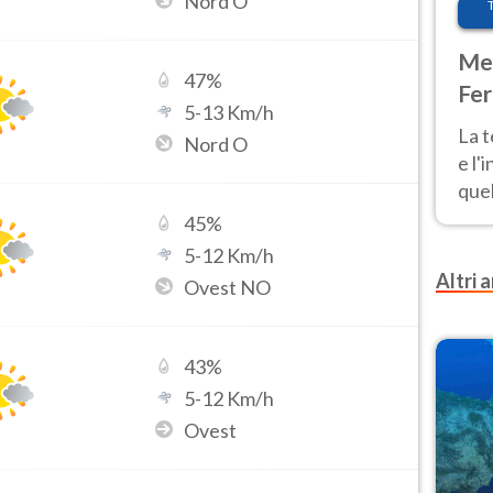
Nord O
Met
47
%
Fer
5
-
13
Km/h
pau
La 
Nord O
e l'
quel
Fer
45
%
tem
5
-
12
Km/h
Altri a
Ovest NO
43
%
5
-
12
Km/h
Ovest