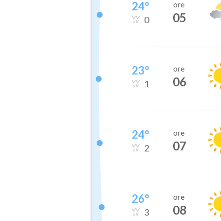
24
°
ore
05
0
23
°
ore
06
1
24
°
ore
07
2
26
°
ore
08
3