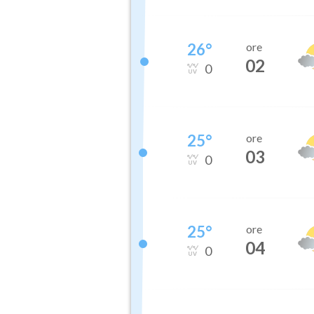
26
°
ore
02
0
25
°
ore
03
0
25
°
ore
04
0