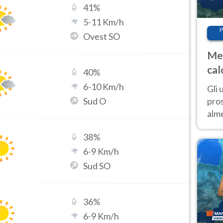
41
%
5
-
11
Km/h
P
Ovest SO
Met
cal
40
%
sem
6
-
10
Km/h
Gli 
Sud O
pros
alm
con
38
%
inte
set
6
-
9
Km/h
Sud SO
36
%
6
-
9
Km/h