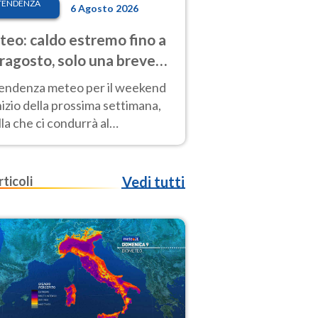
TENDENZA
6 Agosto 2026
eo: caldo estremo fino a
ragosto, solo una breve
sa. Ecco dove
tendenza meteo per il weekend
inizio della prossima settimana,
la che ci condurrà al
ragosto, vede ancora
perature molto elevate
rticoli
Vedi tutti