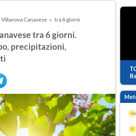
Villanova Canavese
tra 6 giorni
navese tra 6 giorni.
o, precipitazioni,
ti
T
Re
Mete