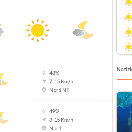
Notizi
48
%
7
-
15
Km/h
Nord NE
49
%
8
-
15
Km/h
Nord