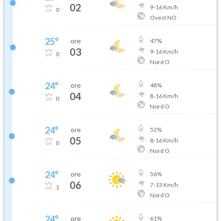
02
9
-
16
Km/h
0
Ovest NO
25
°
ore
47
%
03
9
-
16
Km/h
0
Nord O
24
°
ore
48
%
04
8
-
16
Km/h
0
Nord O
24
°
ore
52
%
05
8
-
16
Km/h
0
Nord O
24
°
ore
56
%
06
7
-
15
Km/h
1
Nord O
24
°
ore
61
%