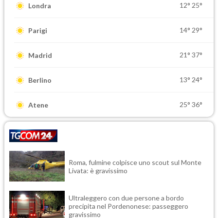
12°
25°
Londra
14°
29°
Parigi
21°
37°
Madrid
13°
24°
Berlino
25°
36°
Atene
Roma, fulmine colpisce uno scout sul Monte
Livata: è gravissimo
Ultraleggero con due persone a bordo
precipita nel Pordenonese: passeggero
gravissimo