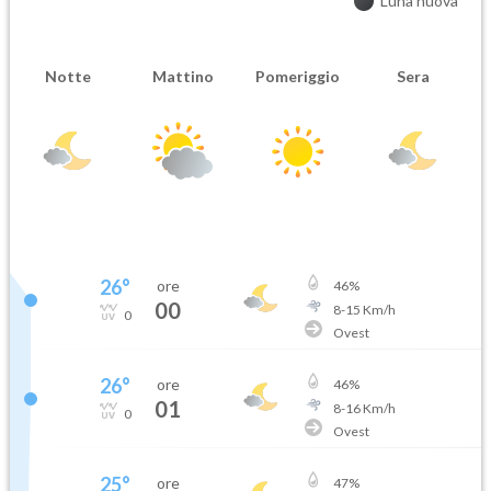
Luna nuova
Notte
Mattino
Pomeriggio
Sera
26
°
ore
46
%
00
8
-
15
Km/h
0
Ovest
26
°
ore
46
%
01
8
-
16
Km/h
0
Ovest
25
°
ore
47
%