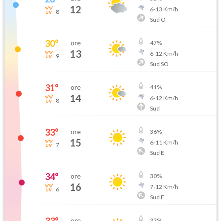
12
6
-
13
Km/h
8
Sud O
30
°
ore
47
%
13
6
-
12
Km/h
9
Sud SO
31
°
ore
41
%
14
6
-
12
Km/h
8
Sud
33
°
ore
36
%
15
6
-
11
Km/h
7
Sud E
34
°
ore
30
%
16
7
-
12
Km/h
6
Sud E
ore
32
%