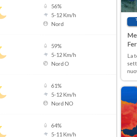
56
%
5
-
12
Km/h
Nord
Met
Fer
59
%
int
5
-
12
Km/h
La 
sett
Nord O
nuov
11 e
61
%
anc
5
-
12
Km/h
Nord NO
64
%
5
-
11
Km/h