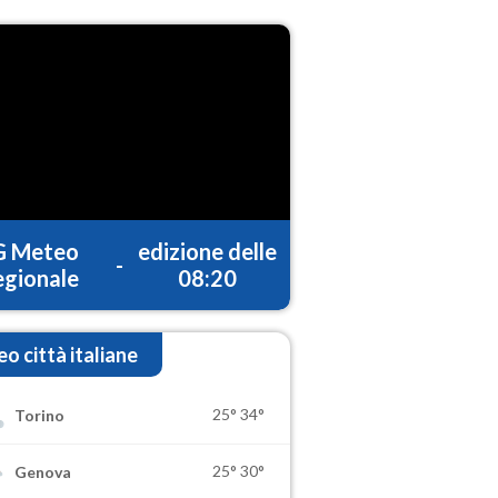
G Meteo
edizione delle
-
gionale
08:20
o città italiane
25°
34°
Torino
25°
30°
Genova