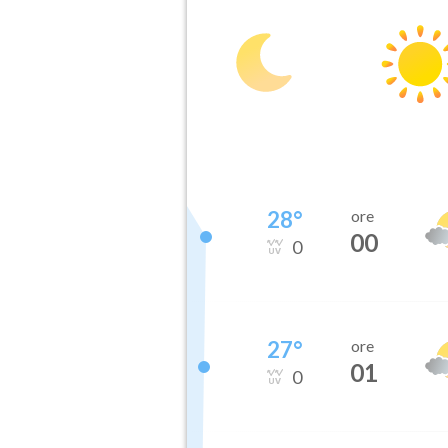
28
°
ore
00
0
27
°
ore
01
0