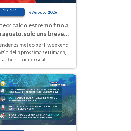
TENDENZA
6 Agosto 2026
eo: caldo estremo fino a
ragosto, solo una breve
sa. Ecco dove
tendenza meteo per il weekend
inizio della prossima settimana,
la che ci condurrà al
ragosto, vede ancora
perature molto elevate