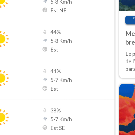
5
-
8
Km/h
Est NE
P
44
%
Met
5
-
8
Km/h
bre
Est
Nor
Le p
dell
parz
41
%
al 
5
-
7
Km/h
40 g
Est
38
%
5
-
7
Km/h
Est SE