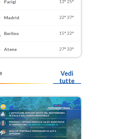
13°
25°
Parigi
22°
37°
Madrid
15°
22°
Berlino
27°
33°
Atene
e
Vedi
tutte