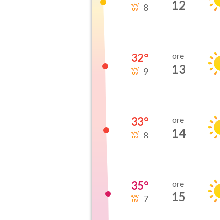
12
8
32
°
ore
13
9
33
°
ore
14
8
35
°
ore
15
7