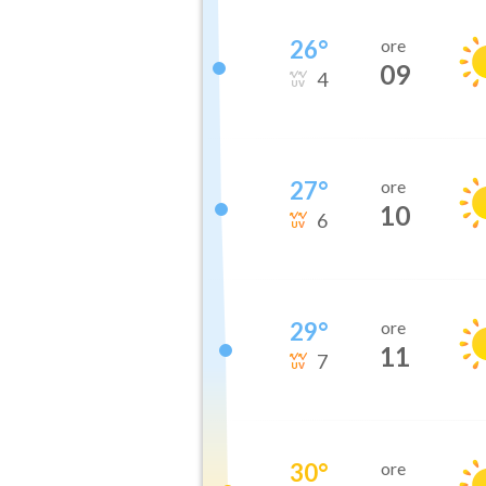
26
°
ore
09
4
27
°
ore
10
6
29
°
ore
11
7
30
°
ore