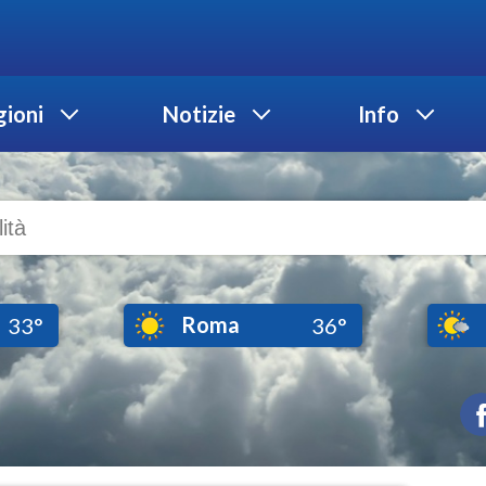
ioni
Notizie
Info
Roma
33°
36°