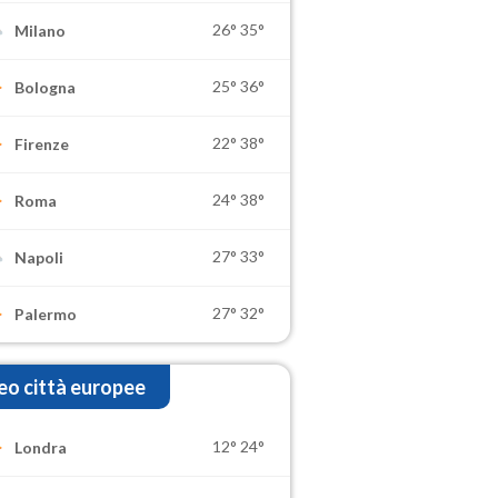
26°
35°
Milano
25°
36°
Bologna
22°
38°
Firenze
24°
38°
Roma
27°
33°
Napoli
27°
32°
Palermo
o città europee
12°
24°
Londra