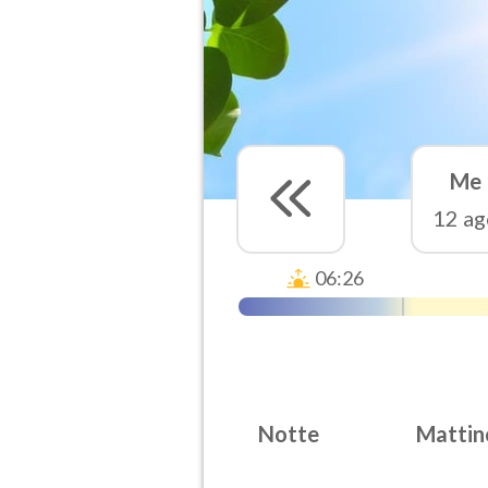
Me
12 ag
06:26
Notte
Mattin