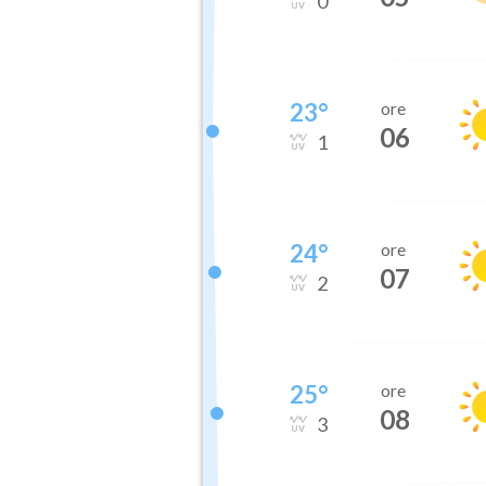
0
23
°
ore
06
1
24
°
ore
07
2
25
°
ore
08
3