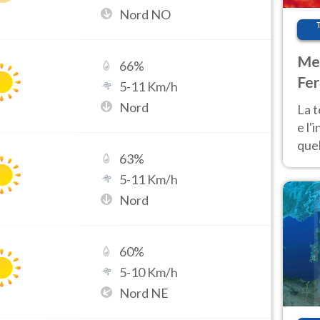
Nord NO
Met
66
%
Fer
5
-
11
Km/h
pau
Nord
La 
e l'
quel
63
%
Fer
5
-
11
Km/h
tem
Nord
60
%
5
-
10
Km/h
Nord NE