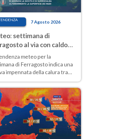
TENDENZA
7 Agosto 2026
eo: settimana di
ragosto al via con caldo
enso e qualche temporale
tendenza meteo per la
imana di Ferragosto indica una
a impennata della calura tra
 14 agosto, con nuovi rialzi
he al Nord.