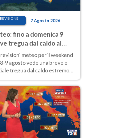
REVISIONE
7 Agosto 2026
eo: fino a domenica 9
ve tregua dal caldo al
d! Altrove calura e afa
revisioni meteo per il weekend
'8-9 agosto vede una breve e
iale tregua dal caldo estremo
Nord mentre altrove persistono
radi.