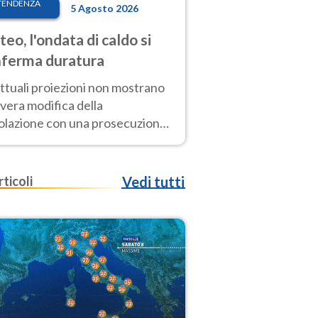
TENDENZA
5 Agosto 2026
eo, l'ondata di caldo si
ferma duratura
ttuali proiezioni non mostrano
vera modifica della
colazione con una prosecuzione
caldo fuori scala per molti
ni, compresa la settimana di
ragosto
rticoli
Vedi tutti