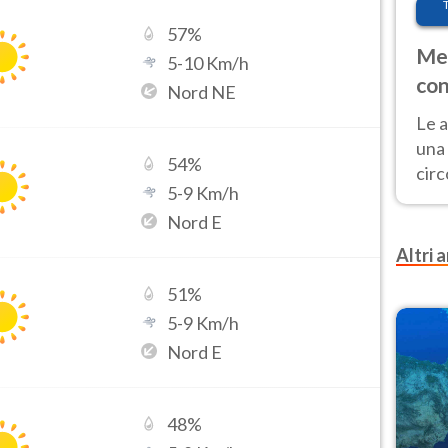
57
%
Met
5
-
10
Km/h
con
Nord NE
Le a
una 
54
%
cir
5
-
9
Km/h
del 
Nord E
gior
Fer
Altri a
51
%
5
-
9
Km/h
Nord E
48
%