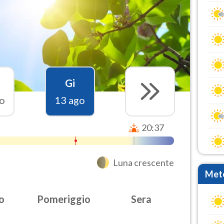
Gi
o
13 ago
20:37
Luna crescente
Mete
o
Pomeriggio
Sera