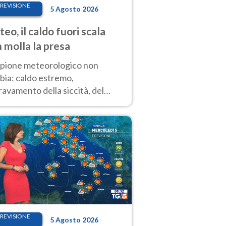
REVISIONE
5 Agosto 2026
eo, il caldo fuori scala
 molla la presa
copione meteorologico non
bia: caldo estremo,
avamento della siccità, del
hio incendi e temporali di
ore. Nessun cambiamento fino
ragosto
REVISIONE
5 Agosto 2026