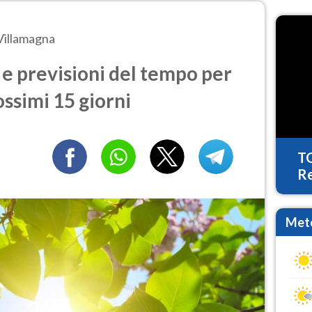
Villamagna
e previsioni del tempo per
ossimi 15 giorni
T
Re
Mete