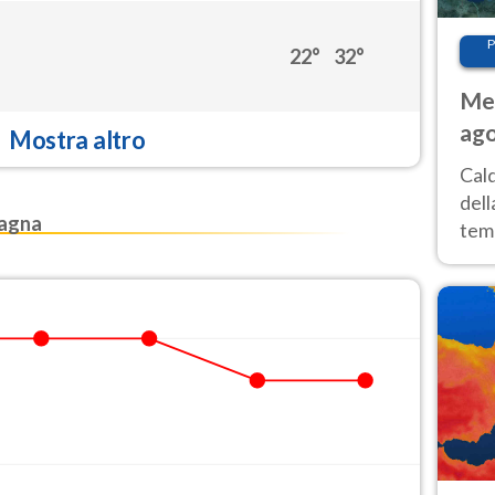
P
22°
32°
Met
ago
Mostra altro
ai 
Cal
dell
magna
temp
inte
tre