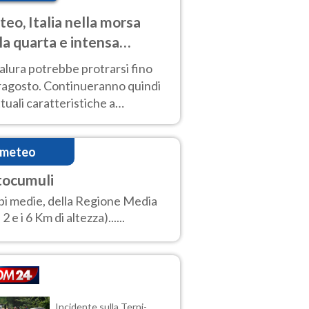
eo, Italia nella morsa
la quarta e intensa
ata di caldo
alura potrebbe protrarsi fino
ragosto. Continueranno quindi
ttuali caratteristiche a
inare le prossime giornate:
o estremo e temporali di calore
imeteo
tocumuli
i medie, della Regione Media
 2 e i 6 Km di altezza)......
Incidente sulla Terni-