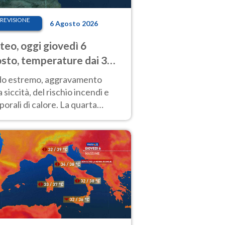
REVISIONE
6 Agosto 2026
eo, oggi giovedì 6
sto, temperature dai 33
40 gradi
do estremo, aggravamento
a siccità, del rischio incendi e
orali di calore. La quarta
nsa ondata di calore non dà
gua e durerà fino Ferragosto