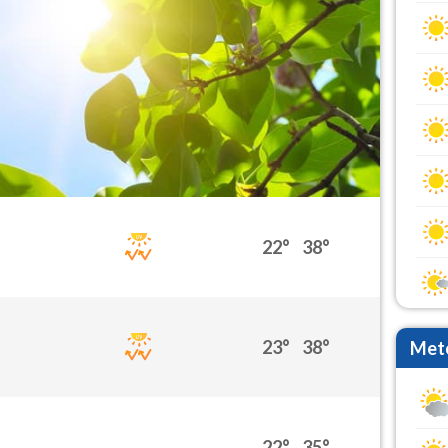
22°
38°
23°
38°
Mete
22°
35°