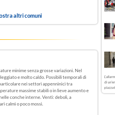
stra altri comuni
rature minime senza grosse variazioni. Nel
eggiato e molto caldo. Possibili temporali di
L'allar
di un'e
articolare nei settori appenninici tra
piazzat
perature massime stabili o in lieve aumento e
elle conche interne. Venti: deboli, a
ri calmi o poco mossi.