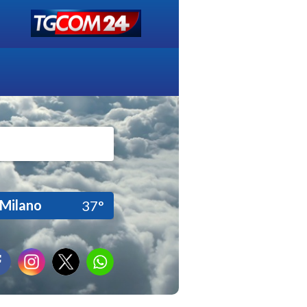
Milano
37°