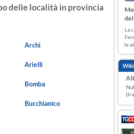
o delle località in provincia
Met
del
ond
La c
Fer
Archi
le a
dom
cald
Arielli
Wik
Al
Bomba
Nub
(tra
Bucchianico