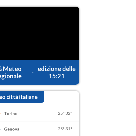
G Meteo
edizione delle
-
gionale
15:21
o città italiane
25°
32°
Torino
25°
31°
Genova