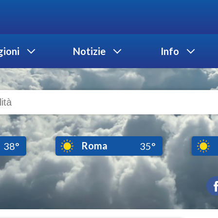
ioni
Notizie
Info
Roma
38°
35°