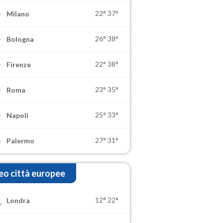
22°
37°
Milano
26°
38°
Bologna
22°
38°
Firenze
23°
35°
Roma
25°
33°
Napoli
27°
31°
Palermo
o città europee
12°
22°
Londra