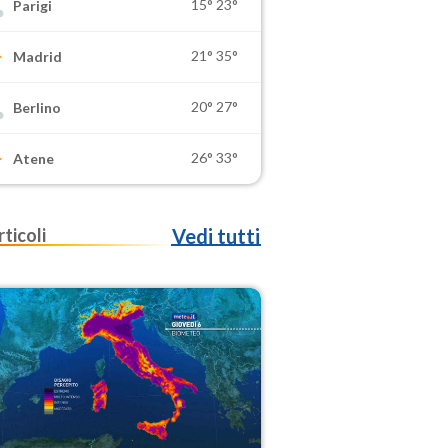
15°
23°
Parigi
21°
35°
Madrid
20°
27°
Berlino
26°
33°
Atene
rticoli
Vedi tutti