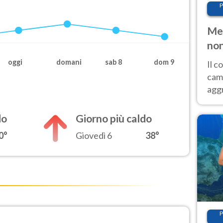
P
Met
non
oggi
domani
sab 8
dom 9
Il 
cam
aggr
risc
cal
do
Giorno più caldo
Fer
0°
Giovedì 6
38°
P