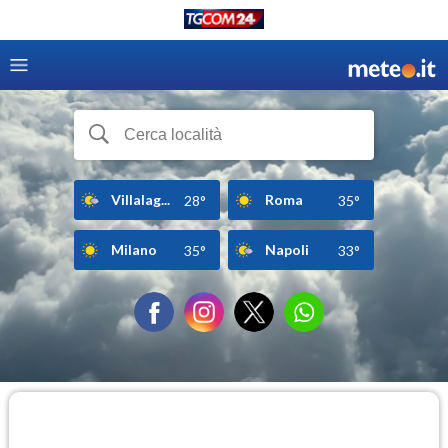
Villalag...
Roma
28°
35°
Milano
Napoli
35°
33°