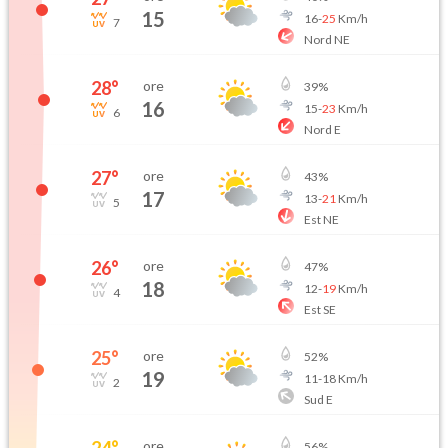
15
16
-
25
Km/h
7
Nord NE
28
°
ore
39
%
16
15
-
23
Km/h
6
Nord E
27
°
ore
43
%
17
13
-
21
Km/h
5
Est NE
26
°
ore
47
%
18
12
-
19
Km/h
4
Est SE
25
°
ore
52
%
19
11
-
18
Km/h
2
Sud E
24
°
ore
56
%