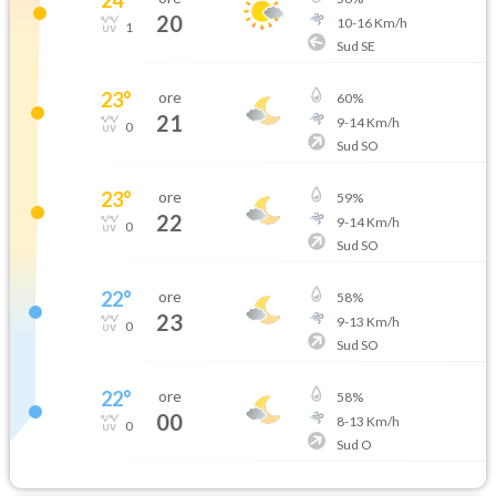
20
10
-
16
Km/h
1
Sud SE
23
°
ore
60
%
21
9
-
14
Km/h
0
Sud SO
23
°
ore
59
%
22
9
-
14
Km/h
0
Sud SO
22
°
ore
58
%
23
9
-
13
Km/h
0
Sud SO
22
°
ore
58
%
00
8
-
13
Km/h
0
Sud O