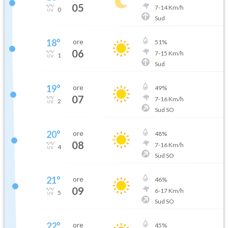
05
7
-
14
Km/h
0
Sud
18
°
ore
51
%
06
7
-
15
Km/h
1
Sud
19
°
ore
49
%
07
7
-
16
Km/h
2
Sud SO
20
°
ore
48
%
08
7
-
16
Km/h
4
Sud SO
21
°
ore
46
%
09
6
-
17
Km/h
5
Sud SO
22
°
ore
45
%