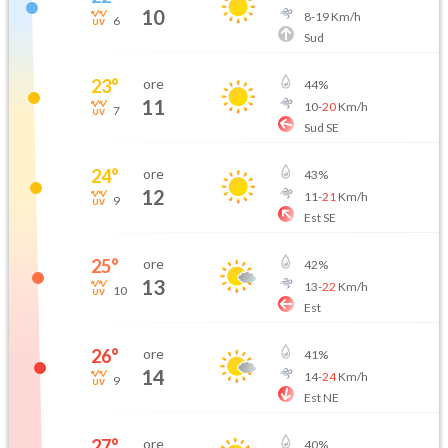
10
8
-
19
Km/h
6
Sud
23
°
ore
44
%
11
10
-
20
Km/h
7
Sud SE
24
°
ore
43
%
12
11
-
21
Km/h
9
Est SE
25
°
ore
42
%
13
13
-
22
Km/h
10
Est
26
°
ore
41
%
14
14
-
24
Km/h
9
Est NE
27
°
ore
40
%