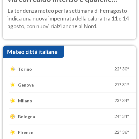
temporale
La tendenza meteo per la settimana di Ferragosto
indica una nuova impennata della calura tra 11 e 14
agosto, con nuovi rialzi anche al Nord.
Meteo città italiane
22°
30°
Torino
27°
31°
Genova
23°
34°
Milano
24°
34°
Bologna
22°
36°
Firenze