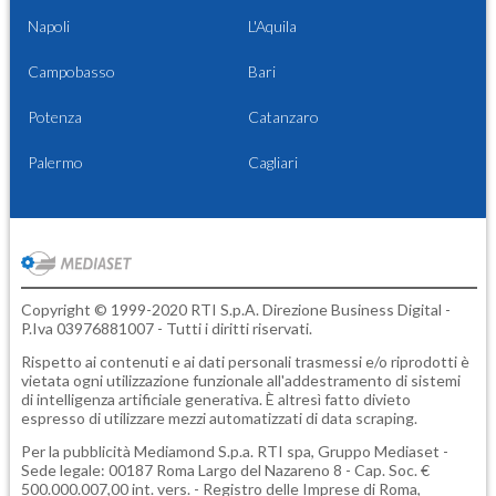
Napoli
L'Aquila
Campobasso
Bari
Potenza
Catanzaro
Palermo
Cagliari
Copyright © 1999-2020 RTI S.p.A. Direzione Business Digital -
P.Iva 03976881007 - Tutti i diritti riservati.
Rispetto ai contenuti e ai dati personali trasmessi e/o riprodotti è
vietata ogni utilizzazione funzionale all'addestramento di sistemi
di intelligenza artificiale generativa. È altresì fatto divieto
espresso di utilizzare mezzi automatizzati di data scraping.
Per la pubblicità
Mediamond S.p.a.
RTI spa, Gruppo Mediaset -
Sede legale: 00187 Roma Largo del Nazareno 8 - Cap. Soc. €
500.000.007,00 int. vers. - Registro delle Imprese di Roma,