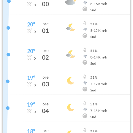
00
8
-
16
Km/h
0
Sud
20
°
ore
51
%
01
8
-
15
Km/h
0
Sud
20
°
ore
51
%
02
8
-
14
Km/h
0
Sud
19
°
ore
51
%
03
7
-
12
Km/h
0
Sud
19
°
ore
51
%
04
7
-
13
Km/h
0
Sud
18
°
ore
51
%