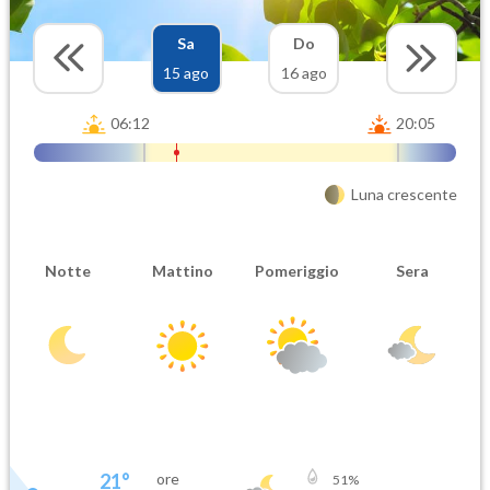
Sa
Do
15 ago
16 ago
06:12
20:05
Luna crescente
Notte
Mattino
Pomeriggio
Sera
21
°
ore
51
%