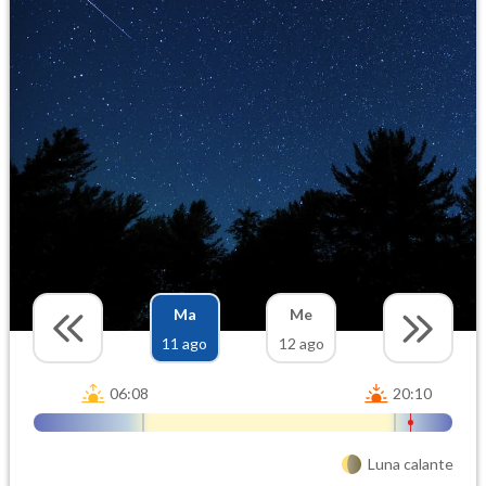
Ma
Me
11 ago
12 ago
06:08
20:10
Luna calante