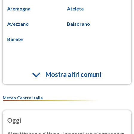
Aremogna
Ateleta
Avezzano
Balsorano
Barete
Mostra altri comuni
Meteo Centro Italia
Oggi
Al mattino sole diffuso. Temperature minime senza