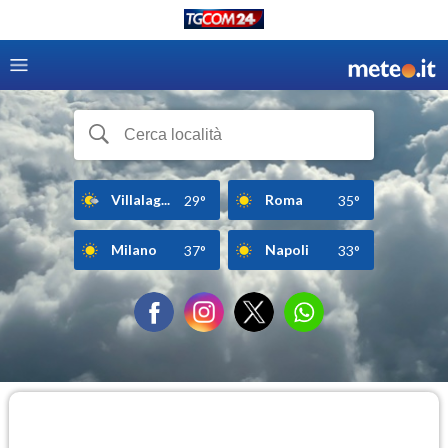
Villalag...
Roma
29°
35°
Milano
Napoli
37°
33°