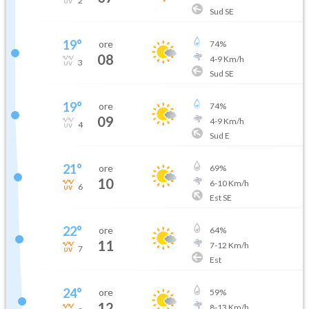
2
Sud SE
19
°
ore
74
%
08
4
-
9
Km/h
3
Sud SE
19
°
ore
74
%
09
4
-
9
Km/h
4
Sud E
21
°
ore
69
%
10
6
-
10
Km/h
6
Est SE
22
°
ore
64
%
11
7
-
12
Km/h
7
Est
24
°
ore
59
%
12
8
-
13
Km/h