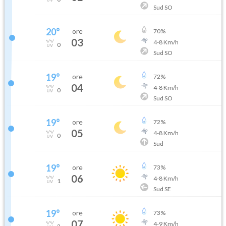
Sud SO
20
°
ore
70
%
03
4
-
8
Km/h
0
Sud SO
19
°
ore
72
%
04
4
-
8
Km/h
0
Sud SO
19
°
ore
72
%
05
4
-
8
Km/h
0
Sud
19
°
ore
73
%
06
4
-
8
Km/h
1
Sud SE
19
°
ore
73
%
07
4
-
9
Km/h