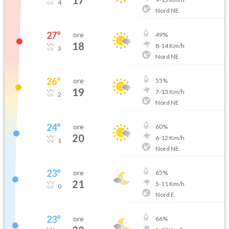
17
4
Nord NE
27
°
ore
49
%
18
8
-
14
Km/h
3
Nord NE
26
°
ore
55
%
19
7
-
13
Km/h
2
Nord NE
24
°
ore
60
%
20
6
-
12
Km/h
1
Nord NE
23
°
ore
65
%
21
5
-
11
Km/h
0
Nord E
23
°
ore
66
%