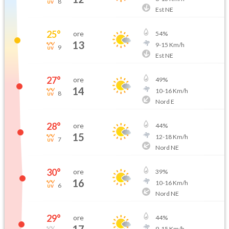
8
Est NE
25
°
ore
54
%
13
9
-
15
Km/h
9
Est NE
27
°
ore
49
%
14
10
-
16
Km/h
8
Nord E
28
°
ore
44
%
15
12
-
18
Km/h
7
Nord NE
30
°
ore
39
%
16
10
-
16
Km/h
6
Nord NE
29
°
ore
44
%
9
-
15
Km/h