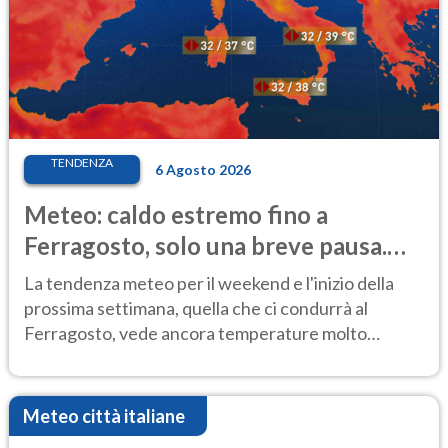
TENDENZA
6 Agosto 2026
Meteo: caldo estremo fino a
Ferragosto, solo una breve pausa.
Ecco dove
La tendenza meteo per il weekend e l'inizio della
prossima settimana, quella che ci condurrà al
Ferragosto, vede ancora temperature molto
elevate
Meteo città italiane