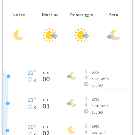
Notte
Mattino
Pomeriggio
Sera
22
°
ore
65
%
00
5
-
12
Km/h
0
Sud SO
21
°
ore
67
%
01
5
-
10
Km/h
0
Sud SO
20
°
ore
69
%
02
4
-
9
Km/h
0