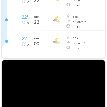
22
5
-
10
Km/h
0
Est NE
22
°
ore
66
%
23
5
-
10
Km/h
0
Est NE
22
°
ore
67
%
00
5
-
10
Km/h
0
Est SE