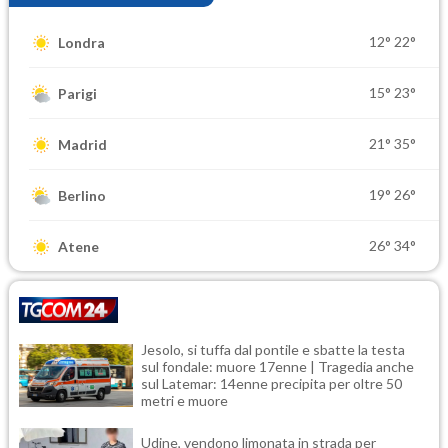
12°
22°
Londra
15°
23°
Parigi
21°
35°
Madrid
19°
26°
Berlino
26°
34°
Atene
Jesolo, si tuffa dal pontile e sbatte la testa
sul fondale: muore 17enne | Tragedia anche
sul Latemar: 14enne precipita per oltre 50
metri e muore
Udine, vendono limonata in strada per