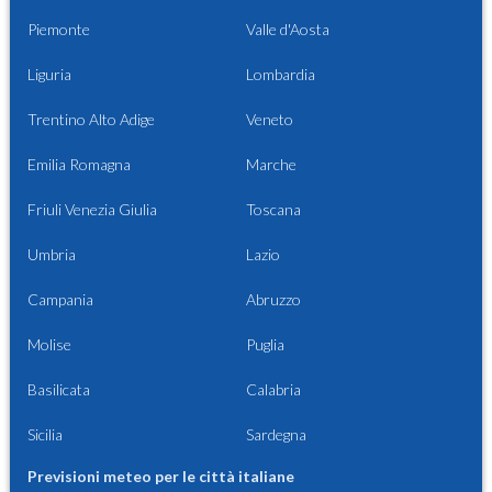
Piemonte
Valle d'Aosta
Liguria
Lombardia
Trentino Alto Adige
Veneto
Emilia Romagna
Marche
Friuli Venezia Giulia
Toscana
Umbria
Lazio
Campania
Abruzzo
Molise
Puglia
Basilicata
Calabria
Sicilia
Sardegna
Previsioni meteo per le città italiane