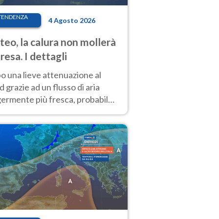
TENDENZA
4 Agosto 2026
eo, la calura non mollerà
presa. I dettagli
o una lieve attenuazione al
 grazie ad un flusso di aria
germente più fresca, probabile
o rinforzo dell’anticiclone
icano entro Ferragosto