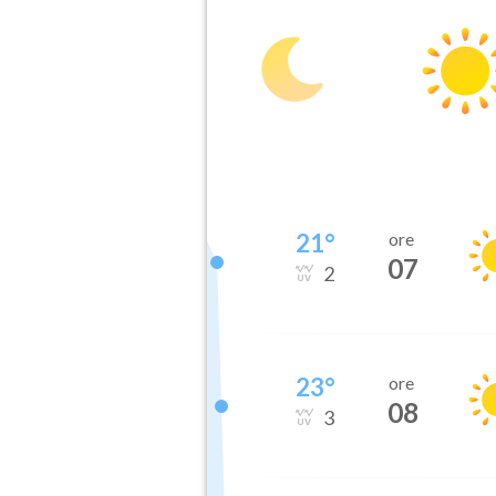
21
°
ore
07
2
23
°
ore
08
3