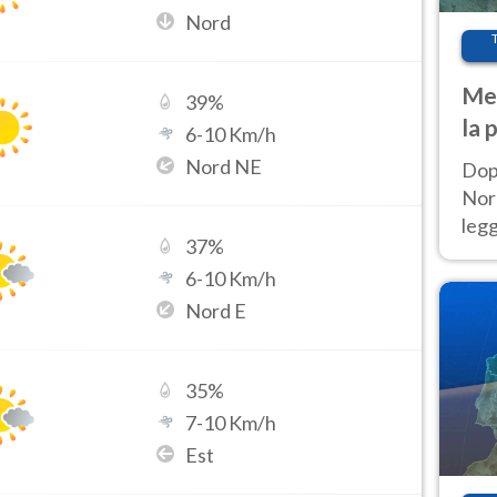
Nord
Met
39
%
la 
6
-
10
Km/h
Nord NE
Dop
Nord
leg
37
%
nuov
6
-
10
Km/h
afr
Nord E
35
%
7
-
10
Km/h
Est