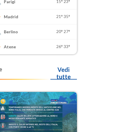
15°
23°
Parigi
21°
35°
Madrid
20°
27°
Berlino
26°
33°
Atene
e
Vedi
tutte