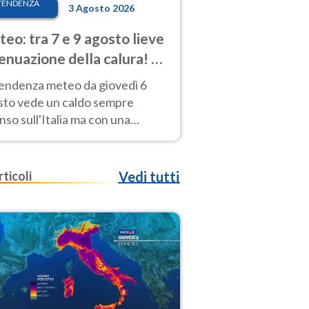
TENDENZA
3 Agosto 2026
eo: tra 7 e 9 agosto lieve
enuazione della calura! Al
d rischio temporali
tendenza meteo da giovedì 6
sto vede un caldo sempre
nso sull'Italia ma con una
iale e lieve attenuazione tra il 7
 9 agosto.
rticoli
Vedi tutti