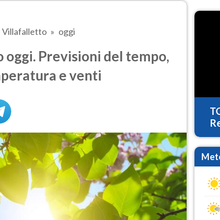
Villafalletto
oggi
 oggi. Previsioni del tempo,
mperatura e venti
T
Re
Mete