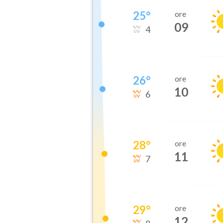
25
°
ore
09
4
26
°
ore
10
6
28
°
ore
11
7
29
°
ore
12