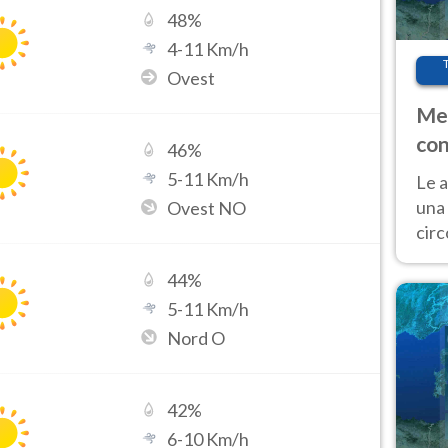
48
%
4
-
11
Km/h
Ovest
Met
con
46
%
5
-
11
Km/h
Le a
una 
Ovest NO
cir
del 
44
%
gior
Fer
5
-
11
Km/h
Nord O
42
%
6
-
10
Km/h