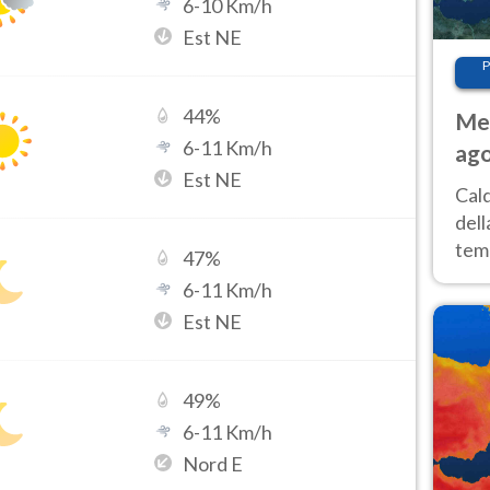
6
-
10
Km/h
Est NE
P
44
%
Met
6
-
11
Km/h
ago
Est NE
ai 
Cal
dell
temp
47
%
inte
6
-
11
Km/h
tre
Est NE
49
%
6
-
11
Km/h
Nord E