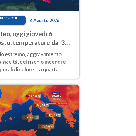
REVISIONE
6 Agosto 2026
eo, oggi giovedì 6
sto, temperature dai 33
40 gradi
do estremo, aggravamento
a siccità, del rischio incendi e
orali di calore. La quarta
nsa ondata di calore non dà
gua e durerà fino Ferragosto