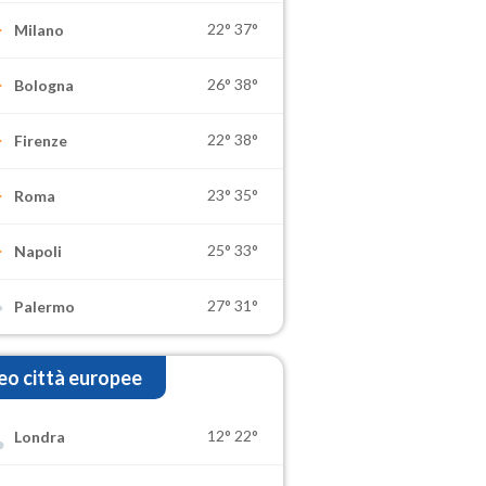
22°
37°
Milano
26°
38°
Bologna
22°
38°
Firenze
23°
35°
Roma
25°
33°
Napoli
27°
31°
Palermo
o città europee
12°
22°
Londra