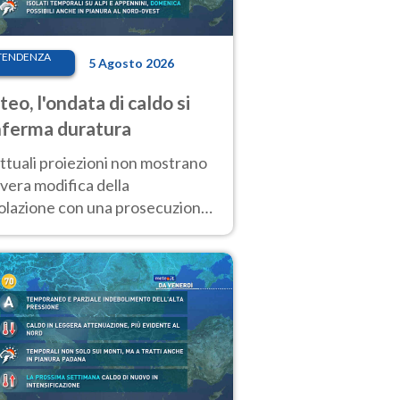
TENDENZA
5 Agosto 2026
eo, l'ondata di caldo si
ferma duratura
ttuali proiezioni non mostrano
vera modifica della
colazione con una prosecuzione
caldo fuori scala per molti
ni, compresa la settimana di
ragosto