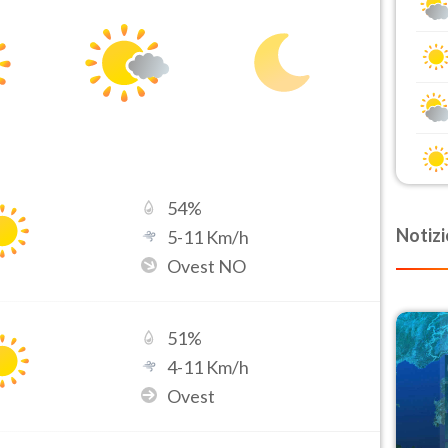
54
%
Notizi
5
-
11
Km/h
Ovest NO
51
%
4
-
11
Km/h
Ovest