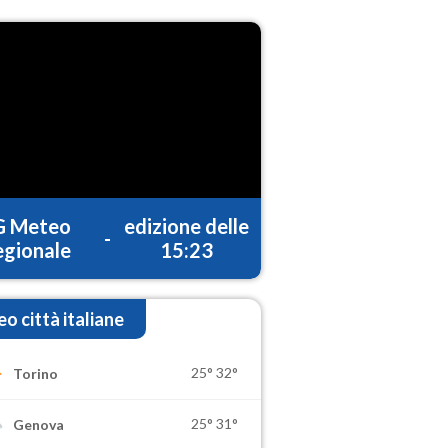
G Meteo
edizione delle
-
gionale
15:23
o città italiane
25°
32°
Torino
25°
31°
Genova