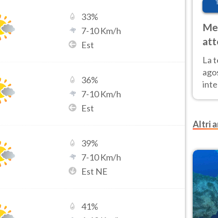
33
%
Met
7
-
10
Km/h
att
Est
Nor
La 
ago
36
%
inte
7
-
10
Km/h
parz
Est
e il
Altri a
39
%
7
-
10
Km/h
Est NE
41
%