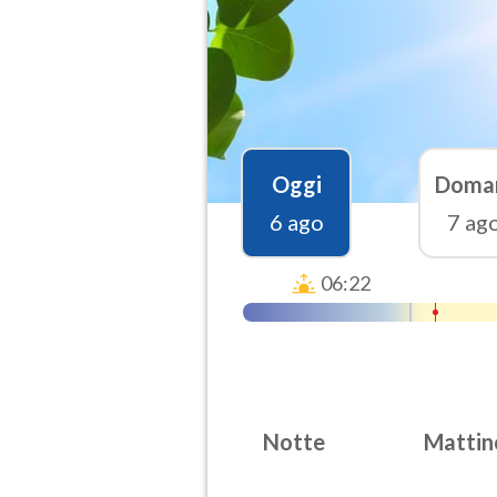
Oggi
Doma
6 ago
7 ag
06:22
Notte
Mattin