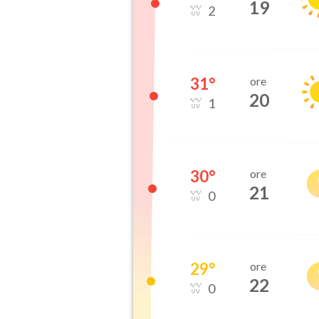
19
2
31
°
ore
20
1
30
°
ore
21
0
29
°
ore
22
0