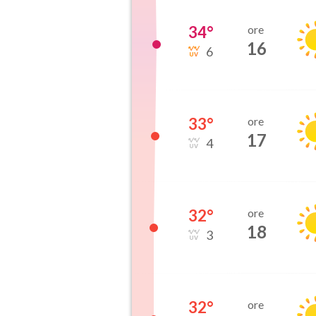
34
°
ore
16
6
33
°
ore
17
4
32
°
ore
18
3
32
°
ore