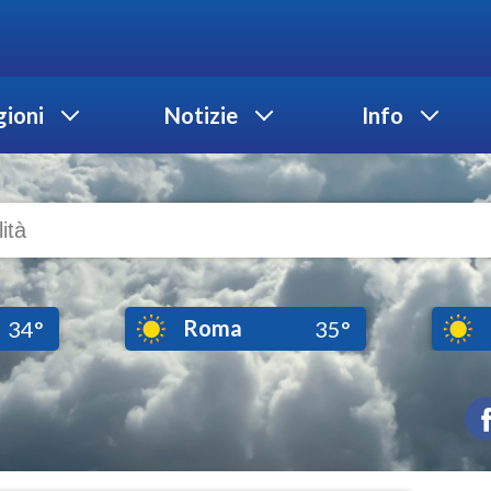
ioni
Notizie
Info
Roma
34°
35°