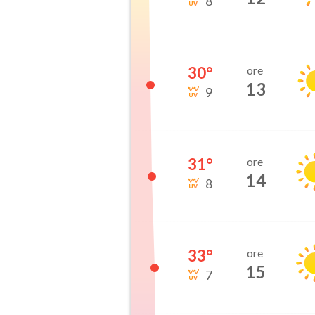
8
30
°
ore
13
9
31
°
ore
14
8
33
°
ore
15
7