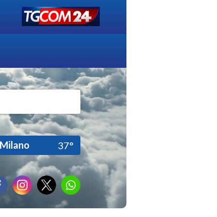
Milano
37°