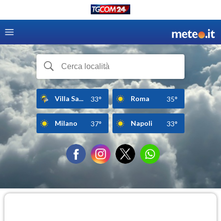
Villa Sa...
Roma
33°
35°
Milano
Napoli
37°
33°