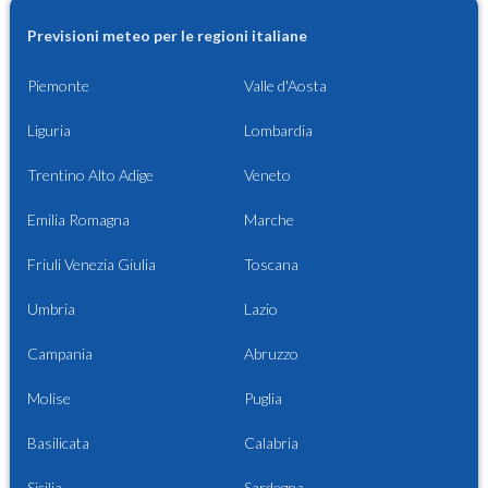
Previsioni meteo per le regioni italiane
Piemonte
Valle d'Aosta
Liguria
Lombardia
Trentino Alto Adige
Veneto
Emilia Romagna
Marche
Friuli Venezia Giulia
Toscana
Umbria
Lazio
Campania
Abruzzo
Molise
Puglia
Basilicata
Calabria
Sicilia
Sardegna