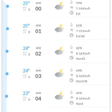
25
°
ore
59
%
00
7
-
14
Km/h
0
Est
25
°
ore
61
%
01
7
-
15
Km/h
0
Est NE
24
°
ore
62
%
02
8
-
16
Km/h
0
Nord E
24
°
ore
64
%
03
8
-
16
Km/h
0
Nord NE
23
°
ore
65
%
04
8
-
16
Km/h
0
Nord