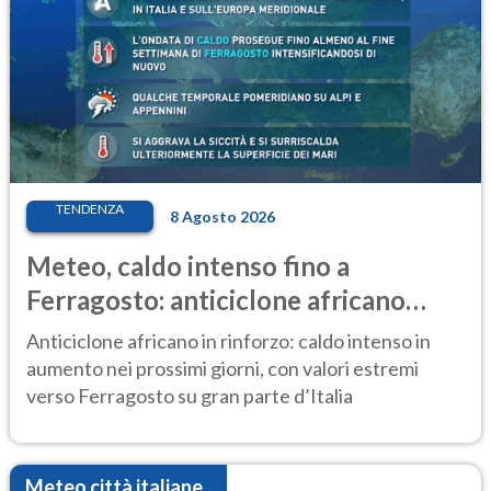
TENDENZA
8 Agosto 2026
Meteo, caldo intenso fino a
Ferragosto: anticiclone africano
ancora protagonista
Anticiclone africano in rinforzo: caldo intenso in
aumento nei prossimi giorni, con valori estremi
verso Ferragosto su gran parte d’Italia
Meteo città italiane