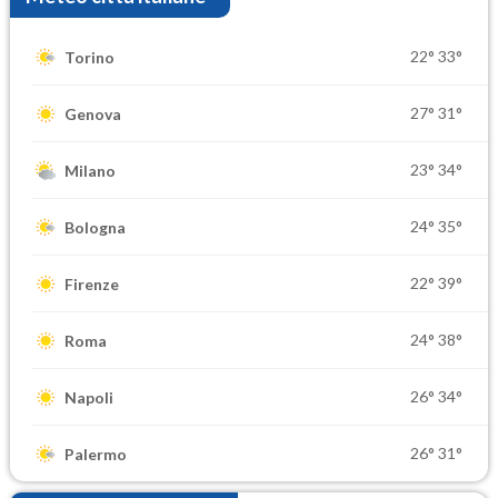
22°
33°
Torino
27°
31°
Genova
23°
34°
Milano
24°
35°
Bologna
22°
39°
Firenze
24°
38°
Roma
26°
34°
Napoli
26°
31°
Palermo