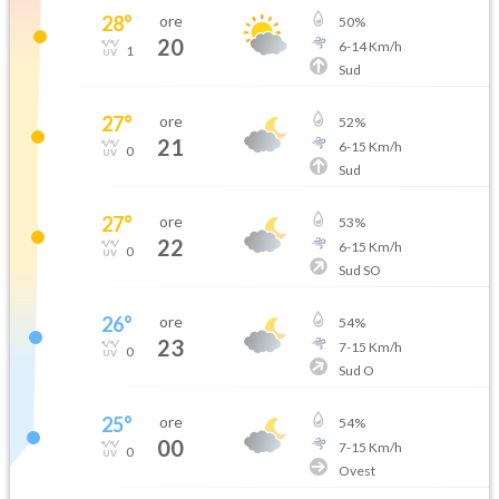
28
°
ore
50
%
20
6
-
14
Km/h
1
Sud
27
°
ore
52
%
21
6
-
15
Km/h
0
Sud
27
°
ore
53
%
22
6
-
15
Km/h
0
Sud SO
26
°
ore
54
%
23
7
-
15
Km/h
0
Sud O
25
°
ore
54
%
00
7
-
15
Km/h
0
Ovest