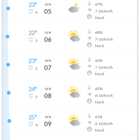
23
°
ore
67
%
05
7
-
16
Km/h
0
Nord
22
°
ore
68
%
06
7
-
16
Km/h
1
Nord
23
°
ore
66
%
07
7
-
16
Km/h
2
Nord
24
°
ore
63
%
08
6
-
16
Km/h
3
Nord
25
°
ore
61
%
09
6
-
16
Km/h
4
Nord