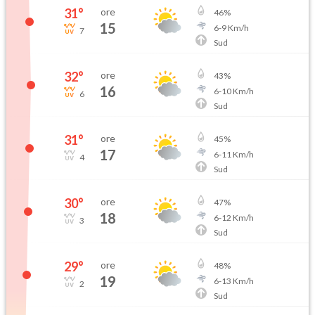
31
°
ore
46
%
15
6
-
9
Km/h
7
Sud
32
°
ore
43
%
16
6
-
10
Km/h
6
Sud
31
°
ore
45
%
17
6
-
11
Km/h
4
Sud
30
°
ore
47
%
18
6
-
12
Km/h
3
Sud
29
°
ore
48
%
19
6
-
13
Km/h
2
Sud