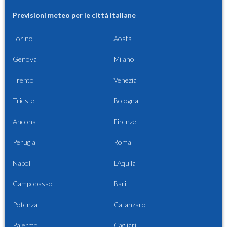
Previsioni meteo per le città italiane
Torino
Aosta
Genova
Milano
Trento
Venezia
Trieste
Bologna
Ancona
Firenze
Perugia
Roma
Napoli
L'Aquila
Campobasso
Bari
Potenza
Catanzaro
Palermo
Cagliari