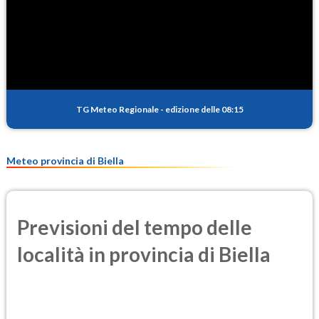
SO2
0.7
(Anidride solforosa)
PM10
33.8
(Materia particolata)
TG Meteo Regionale
-
edizione delle 08:15
PM25
27.7
(Materia particolata)
Meteo provincia di Biella
Previsioni del tempo delle
località in provincia di Biella