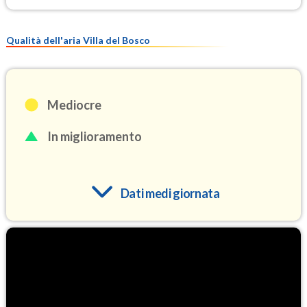
Qualità dell'aria Villa del Bosco
Mediocre
In miglioramento
Dati medi giornata
O3
90.7
(Ozono)
NO2
4.8
(Diossido di azoto)