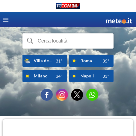
Villa de...
Roma
31°
35°
Milano
Napoli
34°
33°