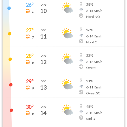
26
°
ore
58
%
10
6
-
15
Km/h
6
Nord NO
27
°
ore
56
%
11
6
-
14
Km/h
7
Nord O
28
°
ore
53
%
12
6
-
12
Km/h
8
Ovest
29
°
ore
51
%
13
6
-
11
Km/h
9
Ovest SO
30
°
ore
48
%
14
6
-
10
Km/h
8
Sud O