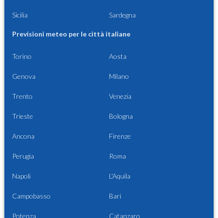
Sicilia
Sardegna
Previsioni meteo per le città italiane
Torino
Aosta
Genova
Milano
Trento
Venezia
Trieste
Bologna
Ancona
Firenze
Perugia
Roma
Napoli
L'Aquila
Campobasso
Bari
Potenza
Catanzaro