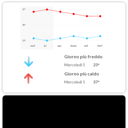
37°
30°
23°
mar 4
ieri
oggi
domani
sab 8
dom 9
Giorno più freddo
Mercoledì 5
23°
Giorno più caldo
Mercoledì 5
37°