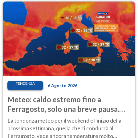
TENDENZA
6 Agosto 2026
Meteo: caldo estremo fino a
Ferragosto, solo una breve pausa.
Ecco dove
La tendenza meteo per il weekend e l'inizio della
prossima settimana, quella che ci condurrà al
Ferragosto, vede ancora temperature molto